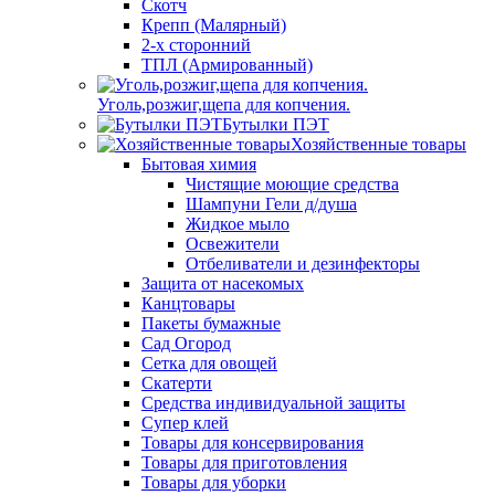
Скотч
Крепп (Малярный)
2-х сторонний
ТПЛ (Армированный)
Уголь,розжиг,щепа для копчения.
Бутылки ПЭТ
Хозяйственные товары
Бытовая химия
Чистящие моющие средства
Шампуни Гели д/душа
Жидкое мыло
Освежители
Отбеливатели и дезинфекторы
Защита от насекомых
Канцтовары
Пакеты бумажные
Сад Огород
Сетка для овощей
Скатерти
Средства индивидуальной защиты
Супер клей
Товары для консервирования
Товары для приготовления
Товары для уборки