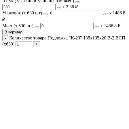
Штук (Заказ поштучно невозможен)
х
2.36 ₽
Упаковок (x 630 шт)
х
1486.8
₽
Мест (x 630 шт)
х
1486.8 ₽
В корзину
Количество товара Подложка "К-20" 135х135х20 В-2 ВСП
(х630)