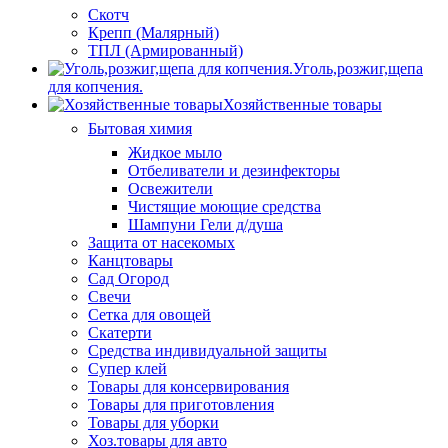
Скотч
Крепп (Малярный)
ТПЛ (Армированный)
Уголь,розжиг,щепа
для копчения.
Хозяйственные товары
Бытовая химия
Жидкое мыло
Отбеливатели и дезинфекторы
Освежители
Чистящие моющие средства
Шампуни Гели д/душа
Защита от насекомых
Канцтовары
Сад Огород
Свечи
Сетка для овощей
Скатерти
Средства индивидуальной защиты
Супер клей
Товары для консервирования
Товары для приготовления
Товары для уборки
Хоз.товары для авто