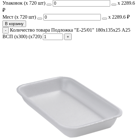
Упаковок (x 720 шт)
х
2289.6
₽
Мест (x 720 шт)
х
2289.6 ₽
В корзину
Количество товара Подложка "Е-25/01" 180х135х25 А25
ВСП (х300) (х720)