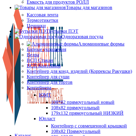
Ёмкость для продуктов РОЛЛ
Товары для магазинов
Кассовая лента
Термоэтикетки
Ценники
Бутылки ПЭТ
Одноразовая посуда
Алюминиевые формы
Барные украшения
Ведра
ВСП Стакан
ВСП Контейнер
Контейнер для конд. изделий (Коррексы Ракушки)
Контейнер для суши
Контейнер для тортов
Контейнера
ЮМТ
108*82 прямоугольный новый
108х82 прямоугольный
179х132 прямоугольный НИЗКИЙ
Юпласт
Контейнер с совмещенной крышкой
108х82 Прямоугольный
Каталог