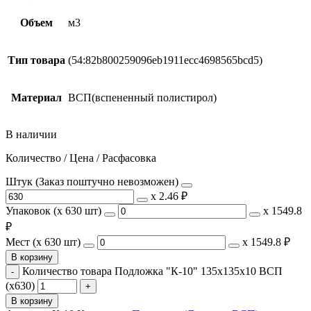
Объем
м3
Тип товара
(54:82b800259096eb1911ecc4698565bcd5)
Материал
ВСП(вспененный полистирол)
В наличии
Количество / Цена / Расфасовка
Штук (Заказ поштучно невозможен)
х
2.46 ₽
Упаковок (x 630 шт)
х
1549.8
₽
Мест (x 630 шт)
х
1549.8 ₽
В корзину
Количество товара Подложка "К-10" 135х135х10 ВСП
(х630)
В корзину