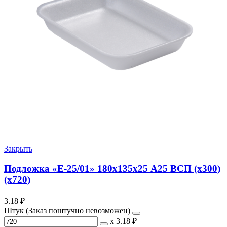
Закрыть
Подложка «Е-25/01» 180х135х25 А25 ВСП (х300)
(х720)
3.18
₽
Штук (Заказ поштучно невозможен)
х
3.18 ₽