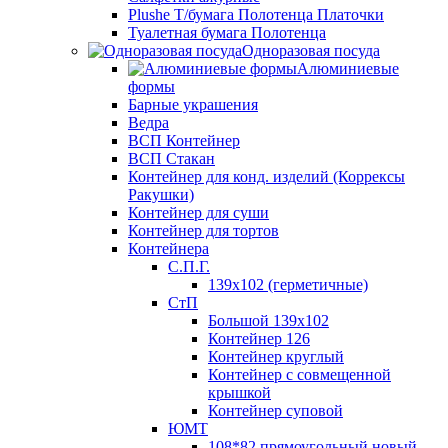
Plushe Т/бумага Полотенца Платочки
Туалетная бумага Полотенца
Одноразовая посуда
Алюминиевые
формы
Барные украшения
Ведра
ВСП Контейнер
ВСП Стакан
Контейнер для конд. изделий (Коррексы
Ракушки)
Контейнер для суши
Контейнер для тортов
Контейнера
С.П.Г.
139х102 (герметичные)
СтП
Большой 139х102
Контейнер 126
Контейнер круглый
Контейнер с совмещенной
крышкой
Контейнер суповой
ЮМТ
108*82 прямоугольный новый