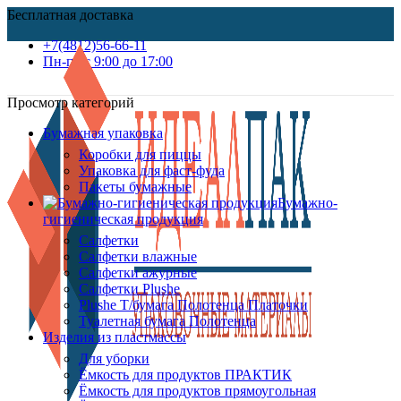
Бесплатная доставка
+7(4812)56-66-11
Пн-пт c 9:00 до 17:00
Просмотр категорий
Бумажная упаковка
Коробки для пиццы
Упаковка для фаст-фуда
Пакеты бумажные
Бумажно-
гигиеническая продукция
Салфетки
Салфетки влажные
Салфетки ажурные
Салфетки Plushe
Plushe Т/бумага Полотенца Платочки
Туалетная бумага Полотенца
Изделия из пластмассы
Для уборки
Ёмкость для продуктов ПРАКТИК
Ёмкость для продуктов прямоугольная