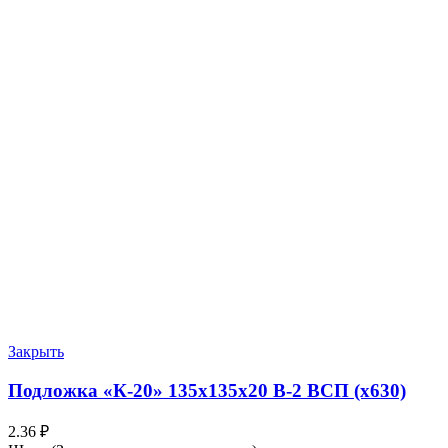
Закрыть
Подложка «К-20» 135х135х20 В-2 ВСП (х630)
2.36
₽