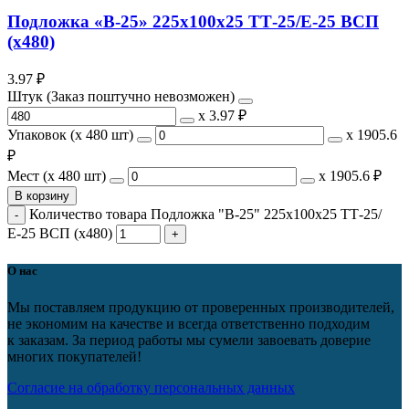
Подложка «В-25» 225х100х25 ТТ-25/Е-25 ВСП
(х480)
3.97
₽
Штук (Заказ поштучно невозможен)
х
3.97 ₽
Упаковок (x 480 шт)
х
1905.6
₽
Мест (x 480 шт)
х
1905.6 ₽
В корзину
Количество товара Подложка "В-25" 225х100х25 ТТ-25/
Е-25 ВСП (х480)
О нас
Мы поставляем продукцию от проверенных производителей,
не экономим на качестве и всегда ответственно подходим
к заказам. За период работы мы сумели завоевать доверие
многих покупателей!
Согласие на обработку персональных данных