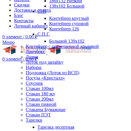
186х132 Низкий
Скидки
138х102 Большой
Доставка и оплата
СтП
Блог
Контейнер круглый
Контакты
Контейнер суповой
Личный кабинет
Контейнер 126
С.П.Г.
0
элемент
/
0.00
₽
Большой 139х102
Меню
Контейнер с совмещенной крышкой
Ланчбокс
Лотки
0
элемент
/
0.00
₽
Лоток под запайку
Наборы
Подложка (Лоток из ВСП)
Посуда «Кристалл»
Соусник
Стакан 100мл
Стакан 180 мл
Стакан 200мл
Стакан пивной
Стаканы Бумажные
Стакан ПЭТ
Тарелки
Тарелка десертная