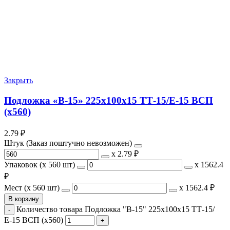
Закрыть
Подложка «В-15» 225х100х15 ТТ-15/Е-15 ВСП
(х560)
2.79
₽
Штук (Заказ поштучно невозможен)
х
2.79 ₽
Упаковок (x 560 шт)
х
1562.4
₽
Мест (x 560 шт)
х
1562.4 ₽
В корзину
Количество товара Подложка "В-15" 225х100х15 ТТ-15/
Е-15 ВСП (х560)