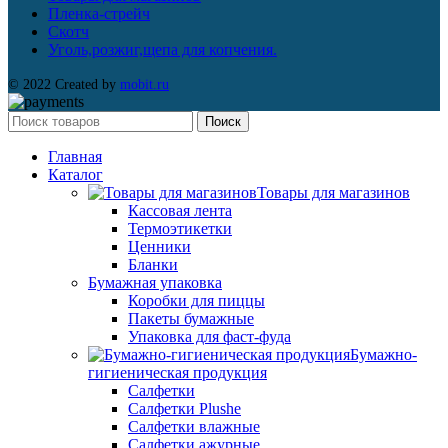
Пленка-стрейч
Скотч
Уголь,розжиг,щепа для копчения.
© 2022 Created by
mobit.ru
Поиск
Главная
Каталог
Товары для магазинов
Кассовая лента
Термоэтикетки
Ценники
Бланки
Бумажная упаковка
Коробки для пиццы
Пакеты бумажные
Упаковка для фаст-фуда
Бумажно-
гигиеническая продукция
Салфетки
Салфетки Plushe
Салфетки влажные
Салфетки ажурные