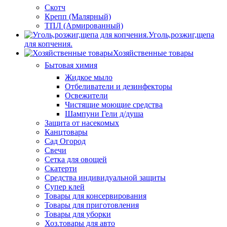
Скотч
Крепп (Малярный)
ТПЛ (Армированный)
Уголь,розжиг,щепа
для копчения.
Хозяйственные товары
Бытовая химия
Жидкое мыло
Отбеливатели и дезинфекторы
Освежители
Чистящие моющие средства
Шампуни Гели д/душа
Защита от насекомых
Канцтовары
Сад Огород
Свечи
Сетка для овощей
Скатерти
Средства индивидуальной защиты
Супер клей
Товары для консервирования
Товары для приготовления
Товары для уборки
Хоз.товары для авто