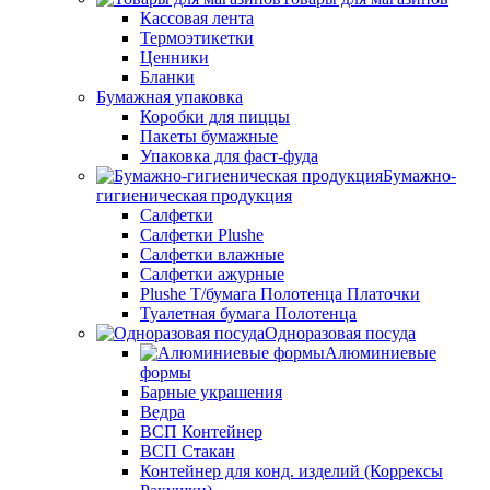
Кассовая лента
Термоэтикетки
Ценники
Бланки
Бумажная упаковка
Коробки для пиццы
Пакеты бумажные
Упаковка для фаст-фуда
Бумажно-
гигиеническая продукция
Салфетки
Салфетки Plushe
Салфетки влажные
Салфетки ажурные
Plushe Т/бумага Полотенца Платочки
Туалетная бумага Полотенца
Одноразовая посуда
Алюминиевые
формы
Барные украшения
Ведра
ВСП Контейнер
ВСП Стакан
Контейнер для конд. изделий (Коррексы