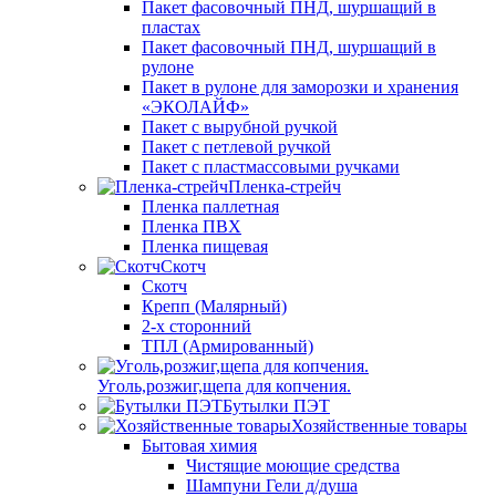
Пакет фасовочный ПНД, шуршащий в
пластах
Пакет фасовочный ПНД, шуршащий в
рулоне
Пакет в рулоне для заморозки и хранения
«ЭКОЛАЙФ»
Пакет с вырубной ручкой
Пакет с петлевой ручкой
Пакет с пластмассовыми ручками
Пленка-стрейч
Пленка паллетная
Пленка ПВХ
Пленка пищевая
Скотч
Скотч
Крепп (Малярный)
2-х сторонний
ТПЛ (Армированный)
Уголь,розжиг,щепа для копчения.
Бутылки ПЭТ
Хозяйственные товары
Бытовая химия
Чистящие моющие средства
Шампуни Гели д/душа