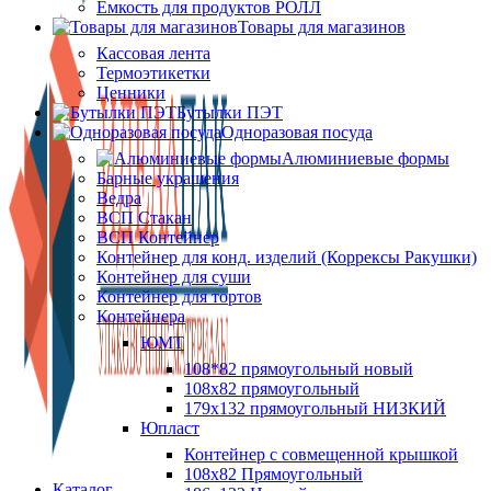
Ёмкость для продуктов РОЛЛ
Товары для магазинов
Кассовая лента
Термоэтикетки
Ценники
Бутылки ПЭТ
Одноразовая посуда
Алюминиевые формы
Барные украшения
Ведра
ВСП Стакан
ВСП Контейнер
Контейнер для конд. изделий (Коррексы Ракушки)
Контейнер для суши
Контейнер для тортов
Контейнера
ЮМТ
108*82 прямоугольный новый
108х82 прямоугольный
179х132 прямоугольный НИЗКИЙ
Юпласт
Контейнер с совмещенной крышкой
108х82 Прямоугольный
Каталог