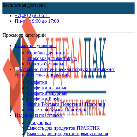
Бесплатная доставка
+7(4812)56-66-11
Пн-пт c 9:00 до 17:00
Просмотр категорий
Бумажная упаковка
Коробки для пиццы
Упаковка для фаст-фуда
Пакеты бумажные
Бумажно-
гигиеническая продукция
Салфетки
Салфетки влажные
Салфетки ажурные
Салфетки Plushe
Plushe Т/бумага Полотенца Платочки
Туалетная бумага Полотенца
Изделия из пластмассы
Для уборки
Ёмкость для продуктов ПРАКТИК
Ёмкость для продуктов прямоугольная