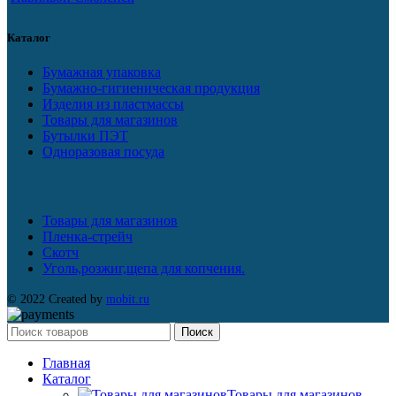
Каталог
Бумажная упаковка
Бумажно-гигиеническая продукция
Изделия из пластмассы
Товары для магазинов
Бутылки ПЭТ
Одноразовая посуда
Товары для магазинов
Пленка-стрейч
Скотч
Уголь,розжиг,щепа для копчения.
© 2022 Created by
mobit.ru
Поиск
Главная
Каталог
Товары для магазинов