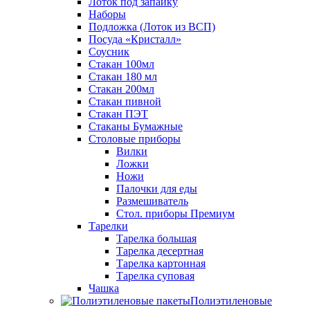
Лоток под запайку
Наборы
Подложка (Лоток из ВСП)
Посуда «Кристалл»
Соусник
Стакан 100мл
Стакан 180 мл
Стакан 200мл
Стакан пивной
Стакан ПЭТ
Стаканы Бумажные
Столовые приборы
Вилки
Ложки
Ножи
Палочки для еды
Размешиватель
Стол. приборы Премиум
Тарелки
Тарелка большая
Тарелка десертная
Тарелка картонная
Тарелка суповая
Чашка
Полиэтиленовые