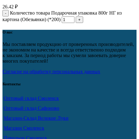
26.42
₽
Количество товара Подарочная упаковка 800г НГ из
картона (Обезьянки) (*200)
О нас
Мы поставляем продукцию от проверенных производителей,
не экономим на качестве и всегда ответственно подходим
к заказам. За период работы мы сумели завоевать доверие
многих покупателей!
Согласие на обработку персональных данных
Контакты
Оптовый склад Смоленск
Оптовый склад Сафоново
Магазин-Склад Великие Луки
Магазин Смоленск
Павильон Смоленск