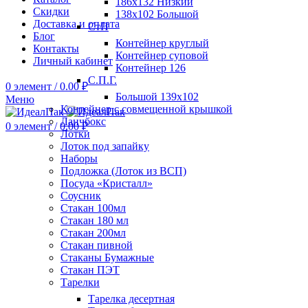
186х132 Низкий
Скидки
138х102 Большой
Доставка и оплата
СтП
Блог
Контейнер круглый
Контакты
Контейнер суповой
Личный кабинет
Контейнер 126
С.П.Г.
0
элемент
/
0.00
₽
Большой 139х102
Меню
Контейнер с совмещенной крышкой
Ланчбокс
0
элемент
/
0.00
₽
Лотки
Лоток под запайку
Наборы
Подложка (Лоток из ВСП)
Посуда «Кристалл»
Соусник
Стакан 100мл
Стакан 180 мл
Стакан 200мл
Стакан пивной
Стаканы Бумажные
Стакан ПЭТ
Тарелки
Тарелка десертная