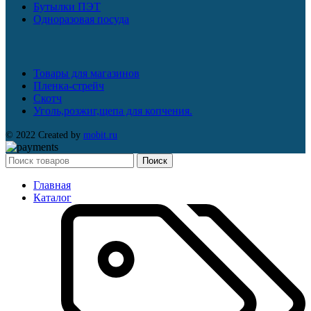
Бутылки ПЭТ
Одноразовая посуда
Товары для магазинов
Пленка-стрейч
Скотч
Уголь,розжиг,щепа для копчения.
© 2022 Created by
mobit.ru
Поиск
Главная
Каталог