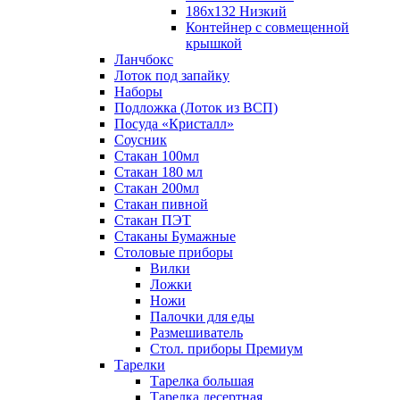
186х132 Низкий
Контейнер с совмещенной
крышкой
Ланчбокс
Лоток под запайку
Наборы
Подложка (Лоток из ВСП)
Посуда «Кристалл»
Соусник
Стакан 100мл
Стакан 180 мл
Стакан 200мл
Стакан пивной
Стакан ПЭТ
Стаканы Бумажные
Столовые приборы
Вилки
Ложки
Ножи
Палочки для еды
Размешиватель
Стол. приборы Премиум
Тарелки
Тарелка большая
Тарелка десертная