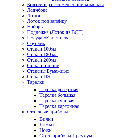
Контейнер с совмещенной крышкой
Ланчбокс
Лотки
Лоток под запайку
Наборы
Подложка (Лоток из ВСП)
Посуда «Кристалл»
Соусник
Стакан 100мл
Стакан 180 мл
Стакан 200мл
Стакан пивной
Стаканы Бумажные
Стакан ПЭТ
Тарелки
Тарелка десертная
Тарелка большая
Тарелка суповая
Тарелка картонная
Столовые приборы
Вилки
Ложки
Ножи
Стол. приборы Премиум