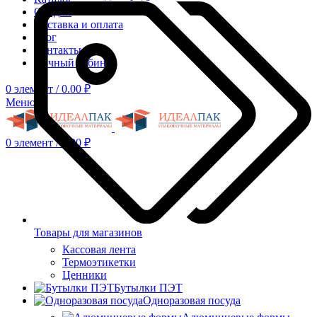
Скидки
Доставка и оплата
Блог
Контакты
Личный кабинет
0
элемент
/
0.00
₽
Меню
0
элемент
/
0.00
₽
Товары для магазинов
Кассовая лента
Термоэтикетки
Ценники
Бутылки ПЭТ
Одноразовая посуда