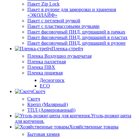
Пакет Zip Lock
Пакет в рулоне для заморозки и хранения
«ЭКОЛАЙФ»
Пакет с петлевой ручкой
Пакет с пластмассовыми ручками
Пакет фасовочный ПНД, шуршащий в пачках
Пакет фасовочный ПНД, шуршащий в пластах
Пакет фасовочный ПНД, шуршащий в рулоне
Пленка-стрейч
Пленка Воздушно пузырчатая
Пленка паллетная
Пленка ПВХ
Пленка пищевая
Десногорск
ECO
Скотч
Скотч
Крепп (Малярный)
ТПЛ (Армированный)
Уголь,розжиг,щепа
для копчения.
Хозяйственные товары
Бытовая химия