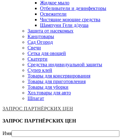
Жидкое мыло
Отбеливатели и дезинфекторы
Освежители
Чистящие моющие средства
Шампуни Гели д/душа
Защита от насекомых
Канцтовары
Сад Огород
Свечи
Сетка для овощей
Скатерти
Средства индивидуальной защиты
Супер клей
Товары для консервирования
Товары для приготовления
Товары для уборки
Хоз.товары для авто
Шпагат
ЗАПРОС ПАРТНЁРСКИХ ЦЕН
ЗАПРОС ПАРТНЁРСКИХ ЦЕН
Имя