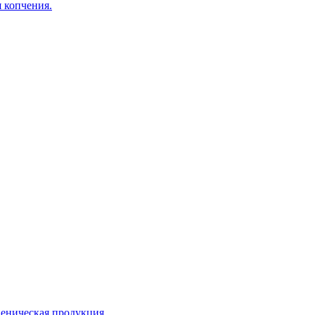
я копчения.
еническая продукция