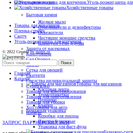
Одноразовая посуда
Уголь,розжиг,щепа дл
Хозяйственные товары
Бытовая химия
Жидкое мыло
Товары для магазинов
Отбеливатели и дезинфекторы
Пленка-стрейч
Освежители
Скотч
Чистящие моющие средства
Уголь,розжиг,щепа для копчения.
Шампуни Гели д/душа
Защита от насекомых
© 2022 Created by
mobit.ru
Канцтовары
Сад Огород
Поиск
Свечи
Сетка для овощей
Главная
Скатерти
Каталог
Средства индивидуальной защиты
Товары для магазинов
Супер клей
Кассовая лента
Товары для консервирования
Термоэтикетки
Товары для приготовления
Ценники
Товары для уборки
Бланки
Хоз.товары для авто
Бумажная упаковка
Шпагат
Коробки для пиццы
Пакеты бумажные
ЗАПРОС ПАРТНЁРСКИХ ЦЕН
Упаковка для фаст-фуда
Бумажно-гиги