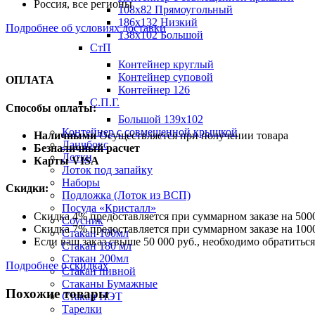
Россия, все регионы
108х82 Прямоугольный
186х132 Низкий
Подробнее об условиях доставки
138х102 Большой
СтП
Контейнер круглый
Контейнер суповой
ОПЛАТА
Контейнер 126
С.П.Г.
Способы оплаты:
Большой 139х102
Контейнер с совмещенной крышкой
Наличными
Осуществляется при получении товара
Ланчбокс
Безналичный расчет
Лотки
Карты VISA
Лоток под запайку
Наборы
Скидки:
Подложка (Лоток из ВСП)
Посуда «Кристалл»
Скидка 4% предоставляется при суммарном заказе на 5000
Соусник
Скидка 7% предоставляется при суммарном заказе на 1000
Стакан 100мл
Если ваш заказ свыше 50 000 руб., необходимо обратить
Стакан 180 мл
Стакан 200мл
Подробнее о скидках
Стакан пивной
Стаканы Бумажные
Похожие товары
Стакан ПЭТ
Тарелки