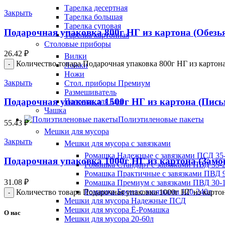
Тарелка десертная
Закрыть
Тарелка большая
Тарелка суповая
Подарочная упаковка 800г НГ из картона (Обезья
Тарелка картонная
Столовые приборы
26.42
₽
Вилки
Количество товара Подарочная упаковка 800г НГ из картона
Ложки
Ножи
Закрыть
Стол. приборы Премиум
Размешиватель
Подарочная упаковка 1500г НГ из картона (Пись
Палочки для еды
Чашка
Полиэтиленовые пакеты
55.43
₽
Мешки для мусора
Закрыть
Мешки для мусора с завязками
Ромашка Надежные с завязками ПСД 35-
Подарочная упаковка 1000г НГ из картона (Замо
Ромашка Стандарт с завязками ПВД 35-2
Ромашка Практичные с завязками ПВД 9
31.08
₽
Ромашка Премиум с завязками ПВД 30-
Ромашка Броня с завязками 120-240л
Количество товара Подарочная упаковка 1000г НГ из карто
Мешки для мусора Надежные ПСД
Мешки для мусора Ё-Ромашка
О нас
Мешки для мусора 20-60л