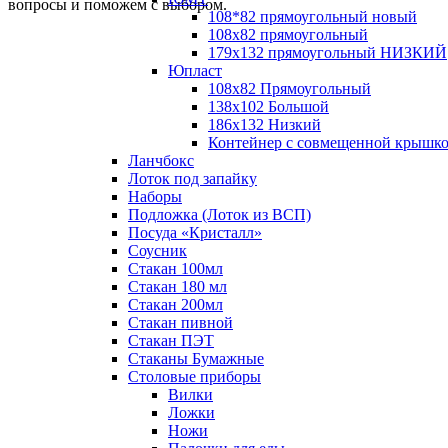
вопросы и поможем с выбором.
108*82 прямоугольный новый
108х82 прямоугольный
179х132 прямоугольный НИЗКИЙ
Юпласт
108х82 Прямоугольный
138х102 Большой
186х132 Низкий
Контейнер с совмещенной крышк
Ланчбокс
Лоток под запайку
Наборы
Подложка (Лоток из ВСП)
Посуда «Кристалл»
Соусник
Стакан 100мл
Стакан 180 мл
Стакан 200мл
Стакан пивной
Стакан ПЭТ
Стаканы Бумажные
Столовые приборы
Вилки
Ложки
Ножи