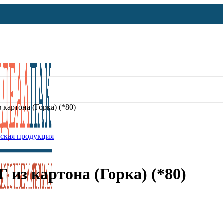
картона (Горка) (*80)
ская продукция
 из картона (Горка) (*80)