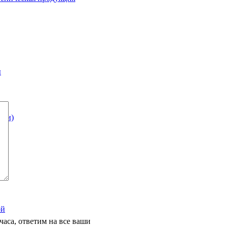
ы
шки)
ой
часа, ответим на все ваши