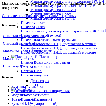
Мешки для мусора 2-х и 3-х слойные БРОНЯ
Мы поставляем продукцию от проверенных производителей, не э
Мешки для мусора 2-х слойные ТИТАН
покупателей!
Мешки для мусора 120-240л
Мешки для мусора Пласт
Согласие на обработку персональных данных
Мешки для мусора ПРОФИ
Пакет «майка»
Контакты
Пакет Zip Lock
Пакет в рулоне для заморозки и хранения «ЭКОЛ
Пакет с петлевой ручкой
Оптовый склад Смоленск
Пакет с пластмассовыми ручками
Оптовый склад Сафоново
Пакет фасовочный ПНД, шуршащий в пачках
Пакет фасовочный ПНД, шуршащий в пластах
Магазин-Склад Великие Луки
Пакет фасовочный ПНД, шуршащий в рулоне
Пленка-стрейч
Магазин Смоленск
Пленка Воздушно пузырчатая
Павильон Смоленск
Пленка паллетная
Пленка ПВХ
Пленка пищевая
Каталог
Десногорск
ECO
Бумажная упаковка
Скотч
Бумажно-гигиеническая продукция
Изделия из пластмассы
Скотч
Товары для магазинов
Крепп (Малярный)
Бутылки ПЭТ
ТПЛ (Армированный)