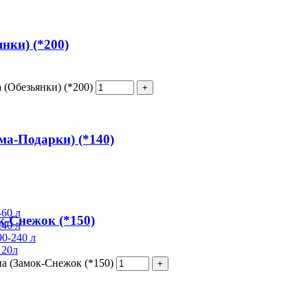
нки) (*200)
 (Обезьянки) (*200)
ма-Подарки) (*140)
60 л
к-Снежок (*150)
40 л
0-240 л
120л
на (Замок-Снежок (*150)