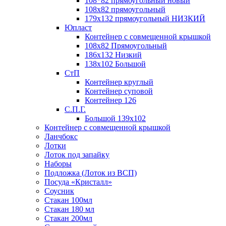
108*82 прямоугольный новый
108х82 прямоугольный
179х132 прямоугольный НИЗКИЙ
Юпласт
Контейнер с совмещенной крышкой
108х82 Прямоугольный
186х132 Низкий
138х102 Большой
СтП
Контейнер круглый
Контейнер суповой
Контейнер 126
С.П.Г.
Большой 139х102
Контейнер с совмещенной крышкой
Ланчбокс
Лотки
Лоток под запайку
Наборы
Подложка (Лоток из ВСП)
Посуда «Кристалл»
Соусник
Стакан 100мл
Стакан 180 мл
Стакан 200мл