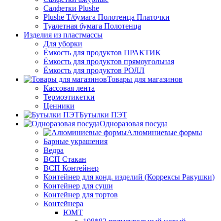
Салфетки Plushe
Plushe Т/бумага Полотенца Платочки
Туалетная бумага Полотенца
Изделия из пластмассы
Для уборки
Ёмкость для продуктов ПРАКТИК
Ёмкость для продуктов прямоугольная
Ёмкость для продуктов РОЛЛ
Товары для магазинов
Кассовая лента
Термоэтикетки
Ценники
Бутылки ПЭТ
Одноразовая посуда
Алюминиевые формы
Барные украшения
Ведра
ВСП Стакан
ВСП Контейнер
Контейнер для конд. изделий (Коррексы Ракушки)
Контейнер для суши
Контейнер для тортов
Контейнера
ЮМТ