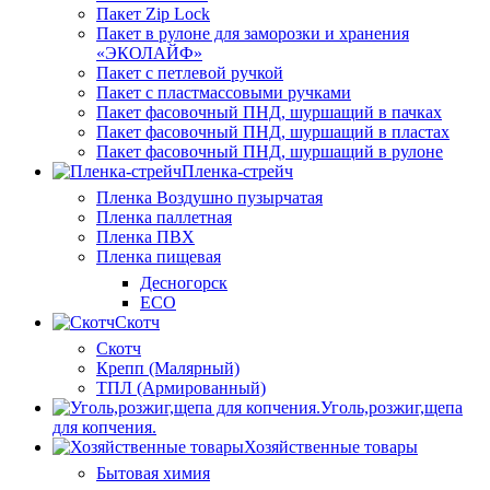
Пакет Zip Lock
Пакет в рулоне для заморозки и хранения
«ЭКОЛАЙФ»
Пакет с петлевой ручкой
Пакет с пластмассовыми ручками
Пакет фасовочный ПНД, шуршащий в пачках
Пакет фасовочный ПНД, шуршащий в пластах
Пакет фасовочный ПНД, шуршащий в рулоне
Пленка-стрейч
Пленка Воздушно пузырчатая
Пленка паллетная
Пленка ПВХ
Пленка пищевая
Десногорск
ECO
Скотч
Скотч
Крепп (Малярный)
ТПЛ (Армированный)
Уголь,розжиг,щепа
для копчения.
Хозяйственные товары
Бытовая химия