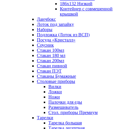
186х132 Низкий
Контейнер с совмещенной
крышкой
Ланчбокс
Лоток под запайку
Наборы
Подложка (Лоток из ВСП)
Посуда «Кристалл»
Соусник
Стакан 100мл
Стакан 180 мл
Стакан 200мл
Стакан пивной
Стакан ПЭТ
Стаканы Бумажные
Столовые приборы
Вилки
Ложки
Ножи
Палочки для еды
Размешиватель
Стол. приборы Премиум
Тарелки
Тарелка большая
Тарелка десертная