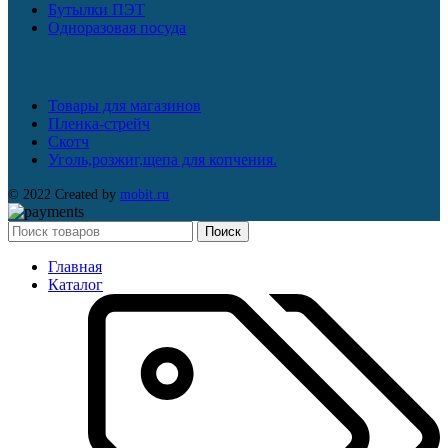
Бутылки ПЭТ
Одноразовая посуда
Товары для магазинов
Пленка-стрейч
Скотч
Уголь,розжиг,щепа для копчения.
© 2022 Created by
mobit.ru
Поиск
Главная
Каталог