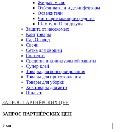
Жидкое мыло
Отбеливатели и дезинфекторы
Освежители
Чистящие моющие средства
Шампуни Гели д/душа
Защита от насекомых
Канцтовары
Сад Огород
Свечи
Сетка для овощей
Скатерти
Средства индивидуальной защиты
Супер клей
Товары для консервирования
Товары для приготовления
Товары для уборки
Хоз.товары для авто
Шпагат
ЗАПРОС ПАРТНЁРСКИХ ЦЕН
ЗАПРОС ПАРТНЁРСКИХ ЦЕН
Имя