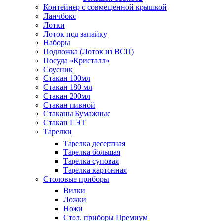
Контейнер с совмещенной крышкой
Ланчбокс
Лотки
Лоток под запайку
Наборы
Подложка (Лоток из ВСП)
Посуда «Кристалл»
Соусник
Стакан 100мл
Стакан 180 мл
Стакан 200мл
Стакан пивной
Стаканы Бумажные
Стакан ПЭТ
Тарелки
Тарелка десертная
Тарелка большая
Тарелка суповая
Тарелка картонная
Столовые приборы
Вилки
Ложки
Ножи
Стол. приборы Премиум