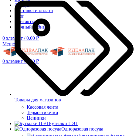
Скидки
Доставка и оплата
Блог
Контакты
Личный кабинет
0
элемент
/
0.00
₽
Меню
0
элемент
/
0.00
₽
Товары для магазинов
Кассовая лента
Термоэтикетки
Ценники
Бутылки ПЭТ
Одноразовая посуда