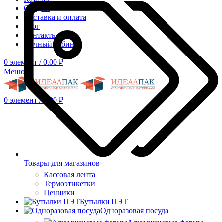
Скидки
Доставка и оплата
Блог
Контакты
Личный кабинет
0
элемент
/
0.00
₽
Меню
0
элемент
/
0.00
₽
Товары для магазинов
Кассовая лента
Термоэтикетки
Ценники
Бутылки ПЭТ
Одноразовая посуда