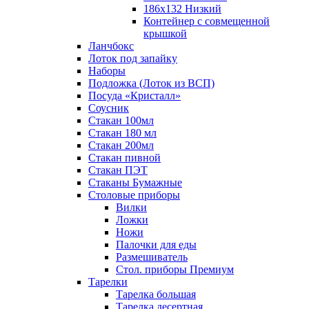
186х132 Низкий
Контейнер с совмещенной
крышкой
Ланчбокс
Лоток под запайку
Наборы
Подложка (Лоток из ВСП)
Посуда «Кристалл»
Соусник
Стакан 100мл
Стакан 180 мл
Стакан 200мл
Стакан пивной
Стакан ПЭТ
Стаканы Бумажные
Столовые приборы
Вилки
Ложки
Ножи
Палочки для еды
Размешиватель
Стол. приборы Премиум
Тарелки
Тарелка большая
Тарелка десертная