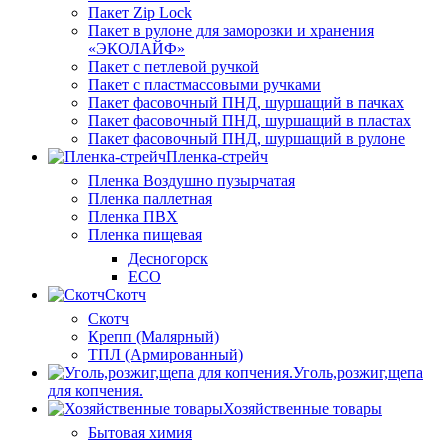
Пакет Zip Lock
Пакет в рулоне для заморозки и хранения
«ЭКОЛАЙФ»
Пакет с петлевой ручкой
Пакет с пластмассовыми ручками
Пакет фасовочный ПНД, шуршащий в пачках
Пакет фасовочный ПНД, шуршащий в пластах
Пакет фасовочный ПНД, шуршащий в рулоне
Пленка-стрейч
Пленка Воздушно пузырчатая
Пленка паллетная
Пленка ПВХ
Пленка пищевая
Десногорск
ECO
Скотч
Скотч
Крепп (Малярный)
ТПЛ (Армированный)
Уголь,розжиг,щепа
для копчения.
Хозяйственные товары
Бытовая химия