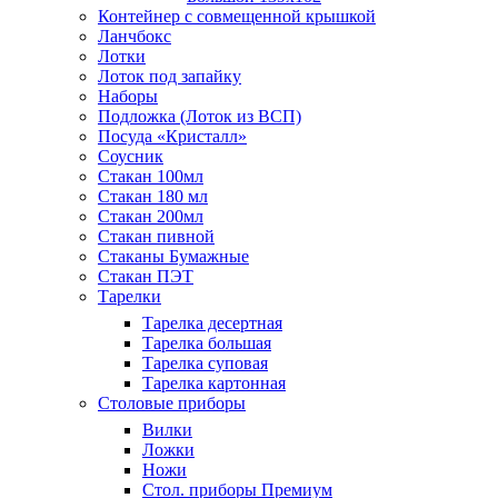
Контейнер с совмещенной крышкой
Ланчбокс
Лотки
Лоток под запайку
Наборы
Подложка (Лоток из ВСП)
Посуда «Кристалл»
Соусник
Стакан 100мл
Стакан 180 мл
Стакан 200мл
Стакан пивной
Стаканы Бумажные
Стакан ПЭТ
Тарелки
Тарелка десертная
Тарелка большая
Тарелка суповая
Тарелка картонная
Столовые приборы
Вилки
Ложки
Ножи
Стол. приборы Премиум