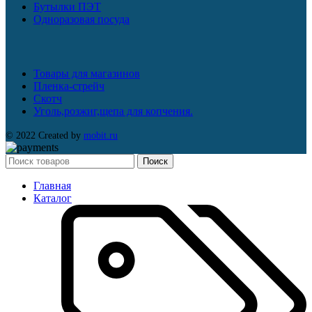
Бутылки ПЭТ
Одноразовая посуда
Товары для магазинов
Пленка-стрейч
Скотч
Уголь,розжиг,щепа для копчения.
© 2022 Created by
mobit.ru
Поиск
Главная
Каталог