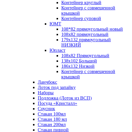
Контейнер круглый
Контейнер с совмещенной
крышкой
Контейнер суповой
ЮМТ
108*82 прямоугольный новый
108х82 прямоугольный
179х132 прямоугольный
НИЗКИЙ
Юпласт
108х82 Прямоугольный
138х102 Большой
186х132 Низкий
Контейнер с совмещенной
крышкой
Ланчбокс
Лоток под запайку
Наборы
Подложка (Лоток из ВСП)
Посуда «Кристалл»
Соусник
Стакан 100мл
Стакан 180 мл
Стакан 200мл
Стакан пивной