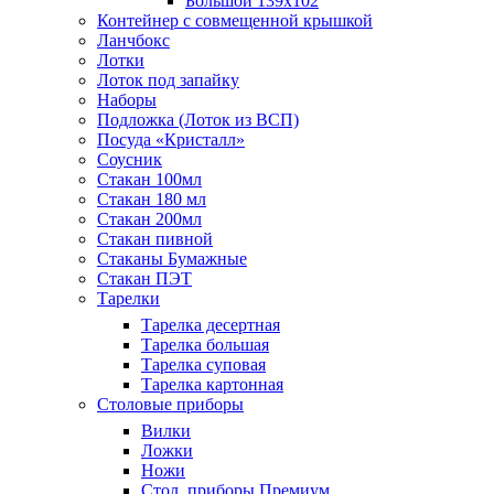
Большой 139х102
Контейнер с совмещенной крышкой
Ланчбокс
Лотки
Лоток под запайку
Наборы
Подложка (Лоток из ВСП)
Посуда «Кристалл»
Соусник
Стакан 100мл
Стакан 180 мл
Стакан 200мл
Стакан пивной
Стаканы Бумажные
Стакан ПЭТ
Тарелки
Тарелка десертная
Тарелка большая
Тарелка суповая
Тарелка картонная
Столовые приборы
Вилки
Ложки
Ножи
Стол. приборы Премиум