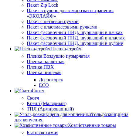
Пакет Zip Lock
Пакет в рулоне для заморозки и хранения
«ЭКОЛАЙФ»
Пакет с петлевой ручкой
Пакет с пластмассовыми ручками
Пакет фасовочный ПНД, шуршащий в пачках
Пакет фасовочный ПНД, шуршащий в пластах
Пакет фасовочный ПНД, шуршащий в рулоне
Пленка-стрейч
Пленка Воздушно пузырчатая
Пленка паллетная
Пленка ПВХ
Пленка пищевая
Десногорск
ECO
Скотч
Скотч
Крепп (Малярный)
ТПЛ (Армированный)
Уголь,розжиг,щепа
для копчения.
Хозяйственные товары
Бытовая химия