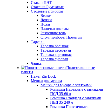
Стакан ПЭТ
Стаканы Бумажные
Столовые приборы
Вилки
Ложки
Ножи
Палочки для еды
Размешиватель
Стол. приборы Премиум
Тарелки
Тарелка большая
Тарелка десертная
Тарелка картонная
Тарелка суповая
Чашка
Полиэтиленовые
пакеты
Пакет Zip Lock
Мешки для мусора
Мешки для мусора с завязками
Ромашка Надежные с завязками
ПСД 35-60 л
Ромашка Стандарт с завязками
ПВД 35-240 л
Ромашка Практичные с