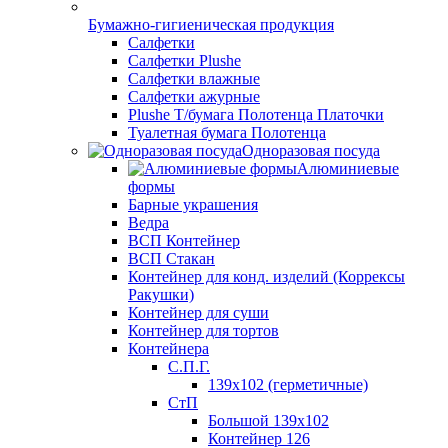
Бумажно-гигиеническая продукция
Салфетки
Салфетки Plushe
Салфетки влажные
Салфетки ажурные
Plushe Т/бумага Полотенца Платочки
Туалетная бумага Полотенца
Одноразовая посуда
Алюминиевые
формы
Барные украшения
Ведра
ВСП Контейнер
ВСП Стакан
Контейнер для конд. изделий (Коррексы
Ракушки)
Контейнер для суши
Контейнер для тортов
Контейнера
С.П.Г.
139х102 (герметичные)
СтП
Большой 139х102
Контейнер 126