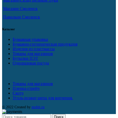
Магазин-Склад Великие Луки
Магазин Смоленск
Павильон Смоленск
Каталог
Бумажная упаковка
Бумажно-гигиеническая продукция
Изделия из пластмассы
Товары для магазинов
Бутылки ПЭТ
Одноразовая посуда
Товары для магазинов
Пленка-стрейч
Скотч
Уголь,розжиг,щепа для копчения.
© 2022 Created by
mobit.ru
Поиск