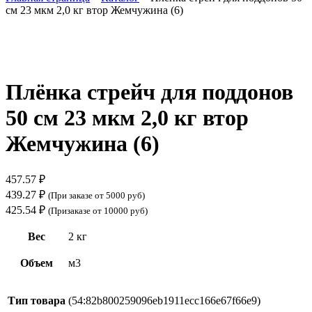
см 23 мкм 2,0 кг втор Жемчужина (6)
Нажмите, чтобы увеличить
Плёнка стрейч для поддонов
50 см 23 мкм 2,0 кг втор
Жемчужина (6)
457.57
₽
439.27
₽
(При заказе от 5000 руб)
425.54
₽
(Призаказе от 10000 руб)
Вес
2 кг
Объем
м3
Тип товара
(54:82b800259096eb1911ecc166e67f66e9)