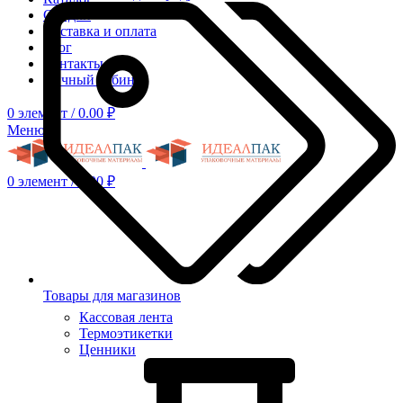
Скидки
Доставка и оплата
Блог
Контакты
Личный кабинет
0
элемент
/
0.00
₽
Меню
0
элемент
/
0.00
₽
Товары для магазинов
Кассовая лента
Термоэтикетки
Ценники