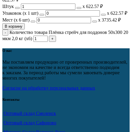
Штук
х
622.57 ₽
Упаковок (x 1 шт)
х
622.57 ₽
Мест (x 6 шт)
х
3735.42 ₽
В корзину
Количество товара Плёнка стрейч для поддонов 50х300 20
мкм 2,0 кг (х6)
О нас
Мы поставляем продукцию от проверенных производителей,
не экономим на качестве и всегда ответственно подходим
к заказам. За период работы мы сумели завоевать доверие
многих покупателей!
Согласие на обработку персональных данных
Контакты
Оптовый склад Смоленск
Оптовый склад Сафоново