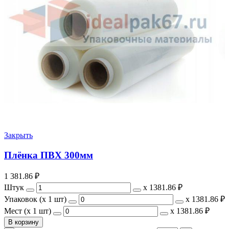
Закрыть
Плёнка ПВХ 300мм
1 381.86
₽
Штук
х
1381.86 ₽
Упаковок (x 1 шт)
х
1381.86 ₽
Мест (x 1 шт)
х
1381.86 ₽
В корзину