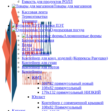
Ёмкость для продуктов РОЛЛ
Товары для магазинов
Кассовая лента
Термоэтикетки
Ценники
Бутылки ПЭТ
Одноразовая посуда
Алюминиевые формы
Барные украшения
Ведра
ВСП Стакан
ВСП Контейнер
Контейнер для конд. изделий (Коррексы Ракушки)
Контейнер для суши
Контейнер для тортов
Контейнера
ЮМТ
108*82 прямоугольный новый
108х82 прямоугольный
179х132 прямоугольный НИЗКИЙ
Юпласт
Контейнер с совмещенной крышкой
108х82 Прямоугольный
Каталог