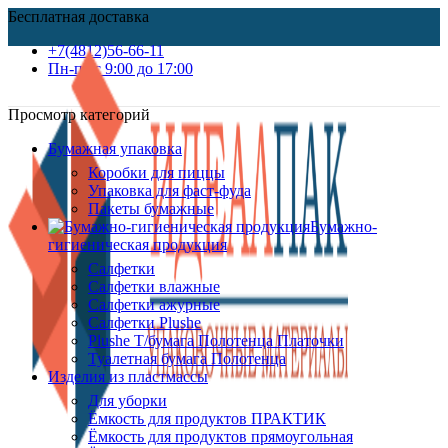
Бесплатная доставка
+7(4812)56-66-11
Пн-пт c 9:00 до 17:00
Просмотр категорий
Бумажная упаковка
Коробки для пиццы
Упаковка для фаст-фуда
Пакеты бумажные
Бумажно-
гигиеническая продукция
Салфетки
Салфетки влажные
Салфетки ажурные
Салфетки Plushe
Plushe Т/бумага Полотенца Платочки
Туалетная бумага Полотенца
Изделия из пластмассы
Для уборки
Ёмкость для продуктов ПРАКТИК
Ёмкость для продуктов прямоугольная