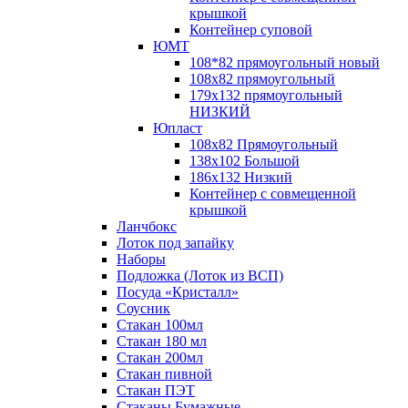
крышкой
Контейнер суповой
ЮМТ
108*82 прямоугольный новый
108х82 прямоугольный
179х132 прямоугольный
НИЗКИЙ
Юпласт
108х82 Прямоугольный
138х102 Большой
186х132 Низкий
Контейнер с совмещенной
крышкой
Ланчбокс
Лоток под запайку
Наборы
Подложка (Лоток из ВСП)
Посуда «Кристалл»
Соусник
Стакан 100мл
Стакан 180 мл
Стакан 200мл
Стакан пивной
Стакан ПЭТ
Стаканы Бумажные