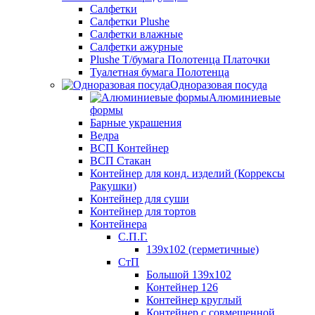
Салфетки
Салфетки Plushe
Салфетки влажные
Салфетки ажурные
Plushe Т/бумага Полотенца Платочки
Туалетная бумага Полотенца
Одноразовая посуда
Алюминиевые
формы
Барные украшения
Ведра
ВСП Контейнер
ВСП Стакан
Контейнер для конд. изделий (Коррексы
Ракушки)
Контейнер для суши
Контейнер для тортов
Контейнера
С.П.Г.
139х102 (герметичные)
СтП
Большой 139х102
Контейнер 126
Контейнер круглый
Контейнер с совмещенной