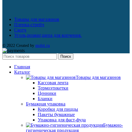
Товары для магазинов
Пленка-стрейч
Скотч
Уголь,розжиг,щепа для копчения.
© 2022 Created by
mobit.ru
Поиск
Главная
Каталог
Товары для магазинов
Кассовая лента
Термоэтикетки
Ценники
Бланки
Бумажная упаковка
Коробки для пиццы
Пакеты бумажные
Упаковка для фаст-фуда
Бумажно-
гигиеническая продукция