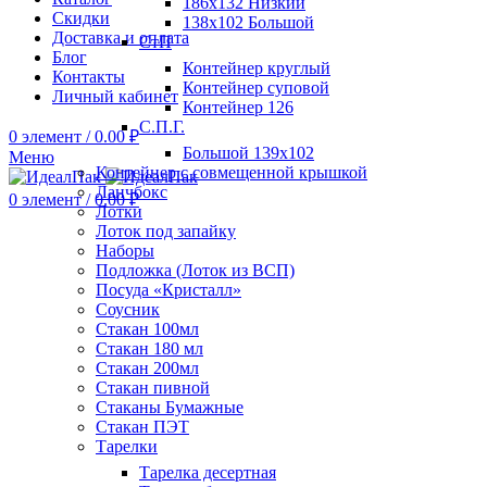
186х132 Низкий
Скидки
138х102 Большой
Доставка и оплата
СтП
Блог
Контейнер круглый
Контакты
Контейнер суповой
Личный кабинет
Контейнер 126
С.П.Г.
0
элемент
/
0.00
₽
Большой 139х102
Меню
Контейнер с совмещенной крышкой
Ланчбокс
0
элемент
/
0.00
₽
Лотки
Лоток под запайку
Наборы
Подложка (Лоток из ВСП)
Посуда «Кристалл»
Соусник
Стакан 100мл
Стакан 180 мл
Стакан 200мл
Стакан пивной
Стаканы Бумажные
Стакан ПЭТ
Тарелки
Тарелка десертная