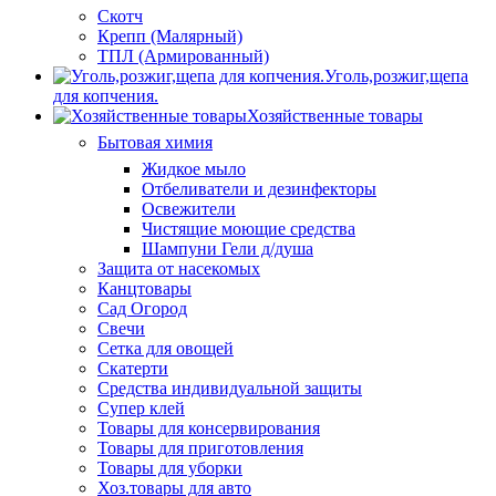
Скотч
Крепп (Малярный)
ТПЛ (Армированный)
Уголь,розжиг,щепа
для копчения.
Хозяйственные товары
Бытовая химия
Жидкое мыло
Отбеливатели и дезинфекторы
Освежители
Чистящие моющие средства
Шампуни Гели д/душа
Защита от насекомых
Канцтовары
Сад Огород
Свечи
Сетка для овощей
Скатерти
Средства индивидуальной защиты
Супер клей
Товары для консервирования
Товары для приготовления
Товары для уборки
Хоз.товары для авто