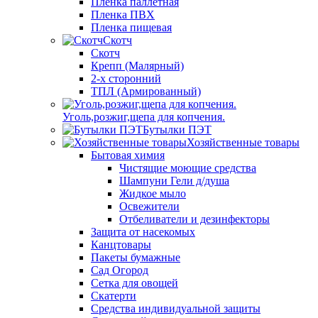
Пленка паллетная
Пленка ПВХ
Пленка пищевая
Скотч
Скотч
Крепп (Малярный)
2-х сторонний
ТПЛ (Армированный)
Уголь,розжиг,щепа для копчения.
Бутылки ПЭТ
Хозяйственные товары
Бытовая химия
Чистящие моющие средства
Шампуни Гели д/душа
Жидкое мыло
Освежители
Отбеливатели и дезинфекторы
Защита от насекомых
Канцтовары
Пакеты бумажные
Сад Огород
Сетка для овощей
Скатерти
Средства индивидуальной защиты