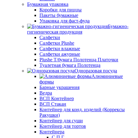
Бумажная упаковка
Коробки для пиццы
Пакеты бумажные
Упаковка для фаст-фуда
Бумажно-
гигиеническая продукция
Салфетки
Салфетки Plushe
Салфетки влажные
Салфетки ажурные
Plushe Т/бумага Полотенца Платочки
Туалетная бумага Полотенца
Одноразовая посуда
Алюминиевые
формы
Барные украшения
Ведра
ВСП Контейнер
ВСП Стакан
Контейнер для конд. изделий (Коррексы
Ракушки)
Контейнер для суши
Контейнер для тортов
Контейнера
С.П.Г.