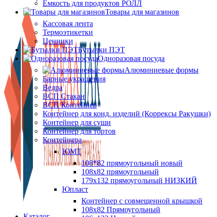
Ёмкость для продуктов РОЛЛ
Товары для магазинов
Кассовая лента
Термоэтикетки
Ценники
Бутылки ПЭТ
Одноразовая посуда
Алюминиевые формы
Барные украшения
Ведра
ВСП Стакан
ВСП Контейнер
Контейнер для конд. изделий (Коррексы Ракушки)
Контейнер для суши
Контейнер для тортов
Контейнера
ЮМТ
108*82 прямоугольный новый
108х82 прямоугольный
179х132 прямоугольный НИЗКИЙ
Юпласт
Контейнер с совмещенной крышкой
108х82 Прямоугольный
Каталог