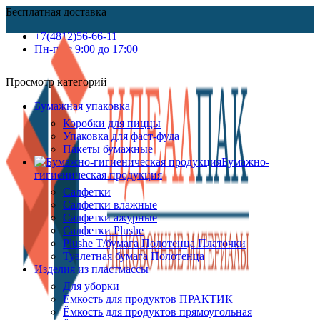
Бесплатная доставка
+7(4812)56-66-11
Пн-пт c 9:00 до 17:00
Просмотр категорий
Бумажная упаковка
Коробки для пиццы
Упаковка для фаст-фуда
Пакеты бумажные
Бумажно-
гигиеническая продукция
Салфетки
Салфетки влажные
Салфетки ажурные
Салфетки Plushe
Plushe Т/бумага Полотенца Платочки
Туалетная бумага Полотенца
Изделия из пластмассы
Для уборки
Ёмкость для продуктов ПРАКТИК
Ёмкость для продуктов прямоугольная