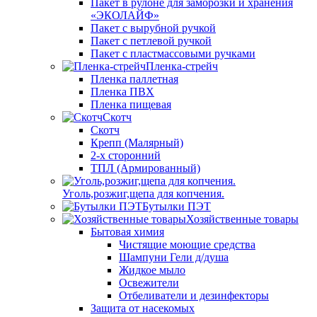
Пакет в рулоне для заморозки и хранения
«ЭКОЛАЙФ»
Пакет с вырубной ручкой
Пакет с петлевой ручкой
Пакет с пластмассовыми ручками
Пленка-стрейч
Пленка паллетная
Пленка ПВХ
Пленка пищевая
Скотч
Скотч
Крепп (Малярный)
2-х сторонний
ТПЛ (Армированный)
Уголь,розжиг,щепа для копчения.
Бутылки ПЭТ
Хозяйственные товары
Бытовая химия
Чистящие моющие средства
Шампуни Гели д/душа
Жидкое мыло
Освежители
Отбеливатели и дезинфекторы
Защита от насекомых