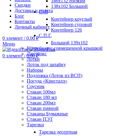
186х132 Низкий
Скидки
138х102 Большой
Доставка и оплата
СтП
Блог
Контейнер круглый
Контакты
Контейнер суповой
Личный кабинет
Контейнер 126
С.П.Г.
0
элемент
/
0.00
₽
Большой 139х102
Меню
Контейнер с совмещенной крышкой
Ланчбокс
0
элемент
/
0.00
₽
Лотки
Лоток под запайку
Наборы
Подложка (Лоток из ВСП)
Посуда «Кристалл»
Соусник
Стакан 100мл
Стакан 180 мл
Стакан 200мл
Стакан пивной
Стаканы Бумажные
Стакан ПЭТ
Тарелки
Тарелка десертная