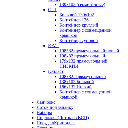
139х102 (герметичные)
СтП
Большой 139х102
Контейнер 126
Контейнер круглый
Контейнер с совмещенной
крышкой
Контейнер суповой
ЮМТ
108*82 прямоугольный новый
108х82 прямоугольный
179х132 прямоугольный
НИЗКИЙ
Юпласт
108х82 Прямоугольный
138х102 Большой
186х132 Низкий
Контейнер с совмещенной
крышкой
Ланчбокс
Лоток под запайку
Наборы
Подложка (Лоток из ВСП)
Посуда «Кристалл»
Соусник