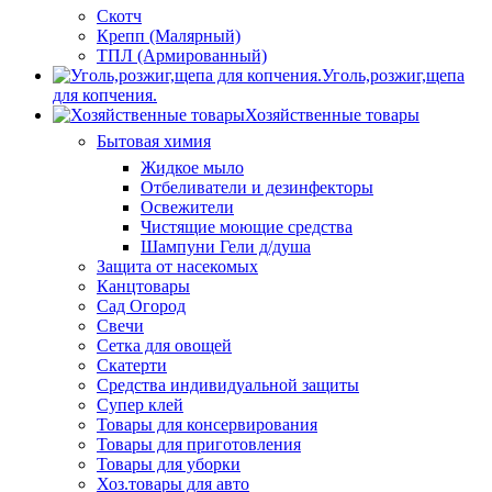
Скотч
Крепп (Малярный)
ТПЛ (Армированный)
Уголь,розжиг,щепа
для копчения.
Хозяйственные товары
Бытовая химия
Жидкое мыло
Отбеливатели и дезинфекторы
Освежители
Чистящие моющие средства
Шампуни Гели д/душа
Защита от насекомых
Канцтовары
Сад Огород
Свечи
Сетка для овощей
Скатерти
Средства индивидуальной защиты
Супер клей
Товары для консервирования
Товары для приготовления
Товары для уборки
Хоз.товары для авто