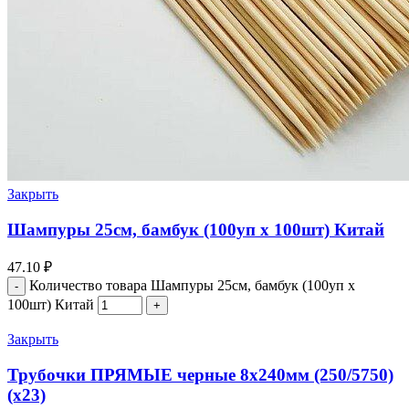
Закрыть
Шампуры 25см, бамбук (100уп х 100шт) Китай
47.10
₽
Количество товара Шампуры 25см, бамбук (100уп х
100шт) Китай
Закрыть
Трубочки ПРЯМЫЕ черные 8х240мм (250/5750)
(х23)