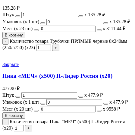
135.28
₽
Штук
х
135.28 ₽
Упаковок (x 1 шт)
х
135.28 ₽
Мест (x 23 шт)
х
3111.44 ₽
В корзину
Количество товара Трубочки ПРЯМЫЕ черные 8х240мм
(250/5750) (х23)
Закрыть
Пика «МЕЧ» (х500) П-Лидер Россия (х20)
477.90
₽
Штук
х
477.9 ₽
Упаковок (x 1 шт)
х
477.9 ₽
Мест (x 20 шт)
х
9558 ₽
В корзину
Количество товара Пика "МЕЧ" (х500) П-Лидер Россия
(х20)