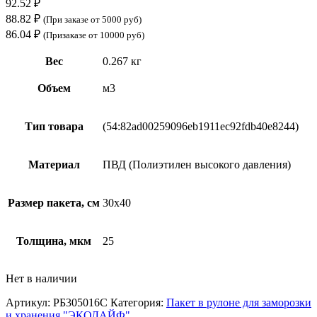
92.52
₽
88.82
₽
(При заказе от 5000 руб)
86.04
₽
(Призаказе от 10000 руб)
Вес
0.267 кг
Объем
м3
Тип товара
(54:82ad00259096eb1911ec92fdb40e8244)
Материал
ПВД (Полиэтилен высокого давления)
Размер пакета, см
30х40
Толщина, мкм
25
Нет в наличии
Артикул:
РБ305016С
Категория:
Пакет в рулоне для заморозки
и хранения "ЭКОЛАЙФ"