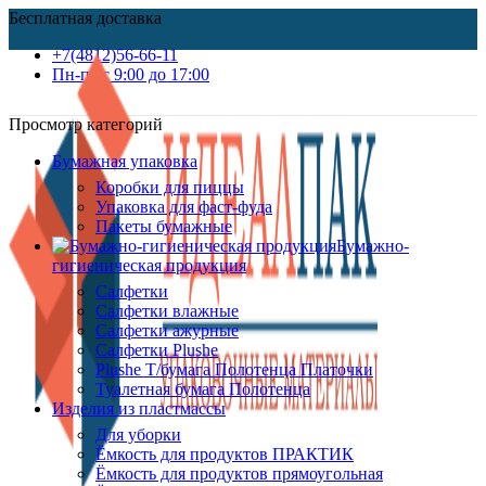
Бесплатная доставка
+7(4812)56-66-11
Пн-пт c 9:00 до 17:00
Просмотр категорий
Бумажная упаковка
Коробки для пиццы
Упаковка для фаст-фуда
Пакеты бумажные
Бумажно-
гигиеническая продукция
Салфетки
Салфетки влажные
Салфетки ажурные
Салфетки Plushe
Plushe Т/бумага Полотенца Платочки
Туалетная бумага Полотенца
Изделия из пластмассы
Для уборки
Ёмкость для продуктов ПРАКТИК
Ёмкость для продуктов прямоугольная