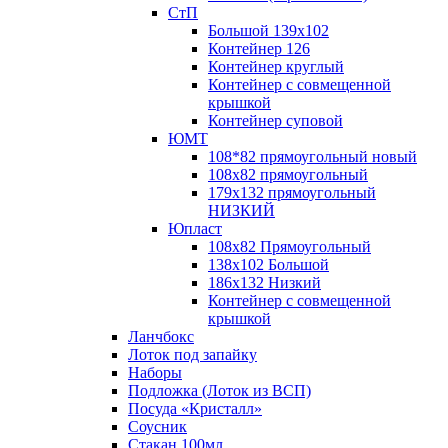
СтП
Большой 139х102
Контейнер 126
Контейнер круглый
Контейнер с совмещенной
крышкой
Контейнер суповой
ЮМТ
108*82 прямоугольный новый
108х82 прямоугольный
179х132 прямоугольный
НИЗКИЙ
Юпласт
108х82 Прямоугольный
138х102 Большой
186х132 Низкий
Контейнер с совмещенной
крышкой
Ланчбокс
Лоток под запайку
Наборы
Подложка (Лоток из ВСП)
Посуда «Кристалл»
Соусник
Стакан 100мл