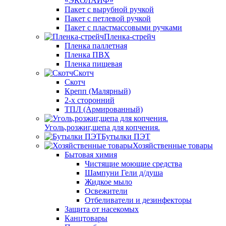
«ЭКОЛАЙФ»
Пакет с вырубной ручкой
Пакет с петлевой ручкой
Пакет с пластмассовыми ручками
Пленка-стрейч
Пленка паллетная
Пленка ПВХ
Пленка пищевая
Скотч
Скотч
Крепп (Малярный)
2-х сторонний
ТПЛ (Армированный)
Уголь,розжиг,щепа для копчения.
Бутылки ПЭТ
Хозяйственные товары
Бытовая химия
Чистящие моющие средства
Шампуни Гели д/душа
Жидкое мыло
Освежители
Отбеливатели и дезинфекторы
Защита от насекомых
Канцтовары