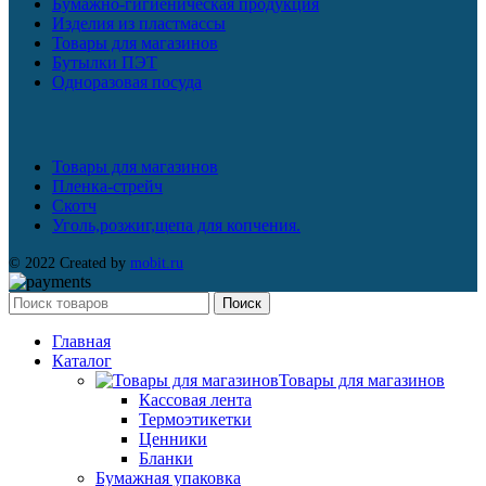
Бумажно-гигиеническая продукция
Изделия из пластмассы
Товары для магазинов
Бутылки ПЭТ
Одноразовая посуда
Товары для магазинов
Пленка-стрейч
Скотч
Уголь,розжиг,щепа для копчения.
© 2022 Created by
mobit.ru
Поиск
Главная
Каталог
Товары для магазинов
Кассовая лента
Термоэтикетки
Ценники
Бланки
Бумажная упаковка