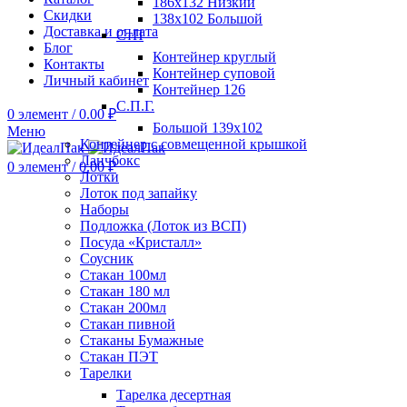
186х132 Низкий
Скидки
138х102 Большой
Доставка и оплата
СтП
Блог
Контейнер круглый
Контакты
Контейнер суповой
Личный кабинет
Контейнер 126
С.П.Г.
0
элемент
/
0.00
₽
Большой 139х102
Меню
Контейнер с совмещенной крышкой
Ланчбокс
0
элемент
/
0.00
₽
Лотки
Лоток под запайку
Наборы
Подложка (Лоток из ВСП)
Посуда «Кристалл»
Соусник
Стакан 100мл
Стакан 180 мл
Стакан 200мл
Стакан пивной
Стаканы Бумажные
Стакан ПЭТ
Тарелки
Тарелка десертная