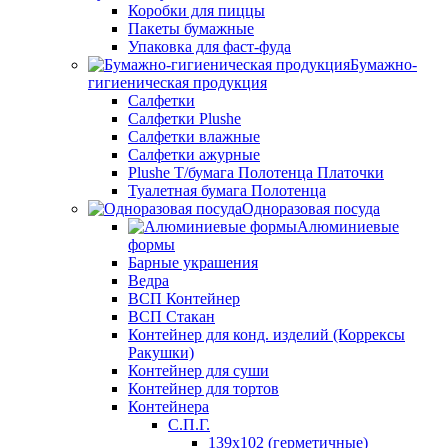
Коробки для пиццы
Пакеты бумажные
Упаковка для фаст-фуда
Бумажно-
гигиеническая продукция
Салфетки
Салфетки Plushe
Салфетки влажные
Салфетки ажурные
Plushe Т/бумага Полотенца Платочки
Туалетная бумага Полотенца
Одноразовая посуда
Алюминиевые
формы
Барные украшения
Ведра
ВСП Контейнер
ВСП Стакан
Контейнер для конд. изделий (Коррексы
Ракушки)
Контейнер для суши
Контейнер для тортов
Контейнера
С.П.Г.
139х102 (герметичные)