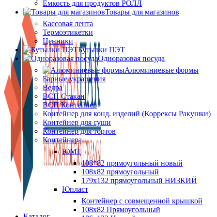
Ёмкость для продуктов РОЛЛ
Товары для магазинов
Кассовая лента
Термоэтикетки
Ценники
Бутылки ПЭТ
Одноразовая посуда
Алюминиевые формы
Барные украшения
Ведра
ВСП Стакан
ВСП Контейнер
Контейнер для конд. изделий (Коррексы Ракушки)
Контейнер для суши
Контейнер для тортов
Контейнера
ЮМТ
108*82 прямоугольный новый
108х82 прямоугольный
179х132 прямоугольный НИЗКИЙ
Юпласт
Контейнер с совмещенной крышкой
108х82 Прямоугольный
Каталог