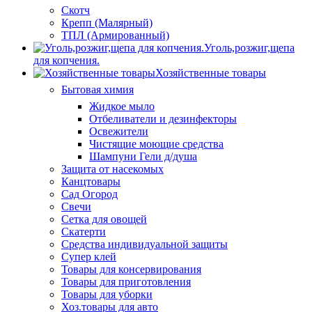
Скотч
Крепп (Малярный)
ТПЛ (Армированный)
Уголь,розжиг,щепа
для копчения.
Хозяйственные товары
Бытовая химия
Жидкое мыло
Отбеливатели и дезинфекторы
Освежители
Чистящие моющие средства
Шампуни Гели д/душа
Защита от насекомых
Канцтовары
Сад Огород
Свечи
Сетка для овощей
Скатерти
Средства индивидуальной защиты
Супер клей
Товары для консервирования
Товары для приготовления
Товары для уборки
Хоз.товары для авто