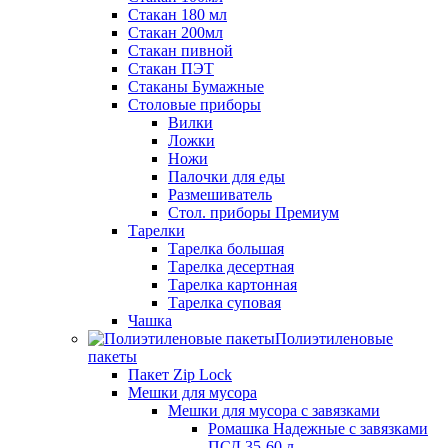
Стакан 180 мл
Стакан 200мл
Стакан пивной
Стакан ПЭТ
Стаканы Бумажные
Столовые приборы
Вилки
Ложки
Ножи
Палочки для еды
Размешиватель
Стол. приборы Премиум
Тарелки
Тарелка большая
Тарелка десертная
Тарелка картонная
Тарелка суповая
Чашка
Полиэтиленовые
пакеты
Пакет Zip Lock
Мешки для мусора
Мешки для мусора с завязками
Ромашка Надежные с завязками
ПСД 35-60 л