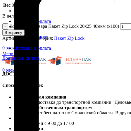
Вес
0.003 кг
Каталог
В наличии
Скидки
Доставка и оплата
Количество товара Пакет Zip Lock 20х25 40мкм (х100)
Блог
Контакты
В корзину
Личный кабинет
Артикул:
new
Категория:
Пакет Zip Lock
0
элемент
/
0.00
₽
Доставка и оплата
Меню
Доставка и оплата
0
элемент
/
0.00
₽
ДОСТАВКА
Способы доставки:
Транспортная компания
Бесплатная доставка до транспортной компании "Делов
Доставка собственным транспортом
Осуществляет бесплатно по Смоленской области. В друг
Самовывоз
В рабочие дни с 9-00 до 17-00
Почта России