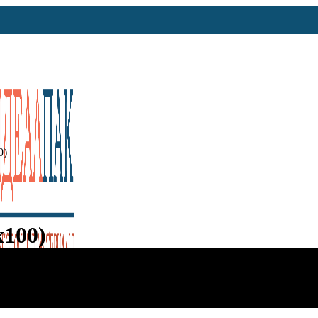
0)
х100)