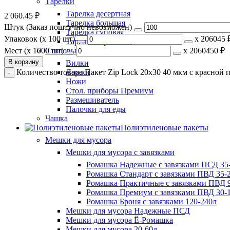
Тарелки
Тарелка десертная
2 060.45
₽
Тарелка большая
Штук (Заказ поштучно невозможен)
Тарелка суповая
Упаковок (x 100 шт)
х
206045 
Тарелка картонная
Мест (x 1000 шт)
х
2060450 ₽
Столовые приборы
В корзину
Вилки
Количество товара Пакет Zip Lock 20х30 40 мкм с красной п
Ложки
Ножи
Стол. приборы Премиум
Размешиватель
Палочки для еды
Чашка
Полиэтиленовые пакеты
Мешки для мусора
Мешки для мусора с завязками
Ромашка Надежные с завязками ПСД 35-
Ромашка Стандарт с завязками ПВД 35-2
Ромашка Практичные с завязками ПВД 9
Ромашка Премиум с завязками ПВД 30-
Ромашка Броня с завязками 120-240л
Мешки для мусора Надежные ПСД
Мешки для мусора Ё-Ромашка
Мешки для мусора 20-60л