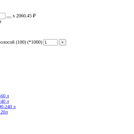
х
2060.45 ₽
₽
олосой (100) (*1000)
60 л
40 л
0-240 л
120л