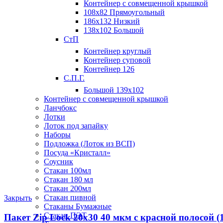
Контейнер с совмещенной крышкой
108х82 Прямоугольный
186х132 Низкий
138х102 Большой
СтП
Контейнер круглый
Контейнер суповой
Контейнер 126
С.П.Г.
Большой 139х102
Контейнер с совмещенной крышкой
Ланчбокс
Лотки
Лоток под запайку
Наборы
Подложка (Лоток из ВСП)
Посуда «Кристалл»
Соусник
Стакан 100мл
Стакан 180 мл
Стакан 200мл
Стакан пивной
Закрыть
Стаканы Бумажные
Стакан ПЭТ
Пакет Zip Lock 20х30 40 мкм с красной полосой (1