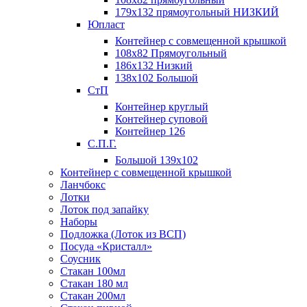
179х132 прямоугольный НИЗКИЙ
Юпласт
Контейнер с совмещенной крышкой
108х82 Прямоугольный
186х132 Низкий
138х102 Большой
СтП
Контейнер круглый
Контейнер суповой
Контейнер 126
С.П.Г.
Большой 139х102
Контейнер с совмещенной крышкой
Ланчбокс
Лотки
Лоток под запайку
Наборы
Подложка (Лоток из ВСП)
Посуда «Кристалл»
Соусник
Стакан 100мл
Стакан 180 мл
Стакан 200мл