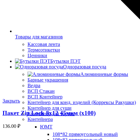
Товары для магазинов
Кассовая лента
Термоэтикетки
Ценники
Бутылки ПЭТ
Одноразовая посуда
Алюминиевые формы
Барные украшения
Ведра
ВСП Стакан
ВСП Контейнер
Закрыть
Контейнер для конд. изделий (Коррексы Ракушки)
Контейнер для суши
Пакет Zip Lock 8х12 45мкм (х100)
Контейнер для тортов
Контейнера
136.00
₽
ЮМТ
108*82 прямоугольный новый
108х82 прямоугольный