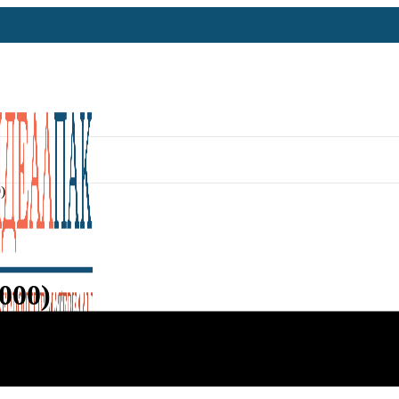
)
000)