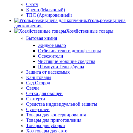
Скотч
Крепп (Малярный)
ТПЛ (Армированный)
Уголь,розжиг,щепа
для копчения.
Хозяйственные товары
Бытовая химия
Жидкое мыло
Отбеливатели и дезинфекторы
Освежители
Чистящие моющие средства
Шампуни Гели д/душа
Защита от насекомых
Канцтовары
Сад Огород
Свечи
Сетка для овощей
Скатерти
Средства индивидуальной защиты
Супер клей
Товары для консервирования
Товары для приготовления
Товары для уборки
Хоз.товары для авто