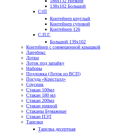
186х132 Низкий
138х102 Большой
СтП
Контейнер круглый
Контейнер суповой
Контейнер 126
С.П.Г.
Большой 139х102
Контейнер с совмещенной крышкой
Ланчбокс
Лотки
Лоток под запайку
Наборы
Подложка (Лоток из ВСП)
Посуда «Кристалл»
Соусник
Стакан 100мл
Стакан 180 мл
Стакан 200мл
Стакан пивной
Стаканы Бумажные
Стакан ПЭТ
Тарелки
Тарелка десертная