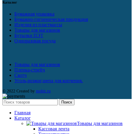
Каталог
Бумажная упаковка
Бумажно-гигиеническая продукция
Изделия из пластмассы
Товары для магазинов
Бутылки ПЭТ
Одноразовая посуда
Товары для магазинов
Пленка-стрейч
Скотч
Уголь,розжиг,щепа для копчения.
© 2022 Created by
mobit.ru
Поиск
Главная
Каталог
Товары для магазинов
Кассовая лента