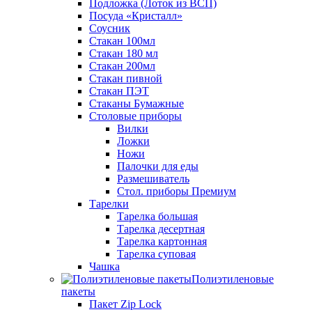
Подложка (Лоток из ВСП)
Посуда «Кристалл»
Соусник
Стакан 100мл
Стакан 180 мл
Стакан 200мл
Стакан пивной
Стакан ПЭТ
Стаканы Бумажные
Столовые приборы
Вилки
Ложки
Ножи
Палочки для еды
Размешиватель
Стол. приборы Премиум
Тарелки
Тарелка большая
Тарелка десертная
Тарелка картонная
Тарелка суповая
Чашка
Полиэтиленовые
пакеты
Пакет Zip Lock