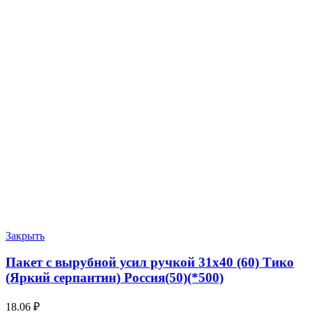
Закрыть
Пакет с вырубной усил ручкой 31х40 (60) Тико
(Яркий серпантин) Россия(50)(*500)
18.06
₽