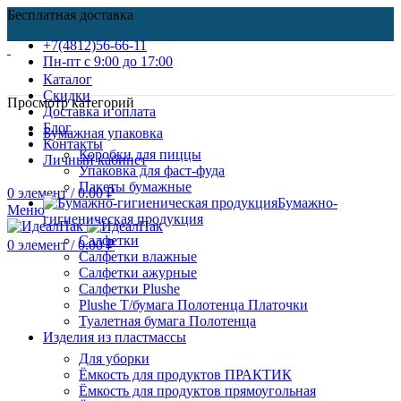
Бесплатная доставка
+7(4812)56-66-11
Пн-пт c 9:00 до 17:00
Каталог
Скидки
Просмотр категорий
Доставка и оплата
Блог
Бумажная упаковка
Контакты
Коробки для пиццы
Личный кабинет
Упаковка для фаст-фуда
Пакеты бумажные
0
элемент
/
0.00
₽
Бумажно-
Меню
гигиеническая продукция
Салфетки
0
элемент
/
0.00
₽
Салфетки влажные
Салфетки ажурные
Салфетки Plushe
Plushe Т/бумага Полотенца Платочки
Туалетная бумага Полотенца
Изделия из пластмассы
Для уборки
Ёмкость для продуктов ПРАКТИК
Ёмкость для продуктов прямоугольная