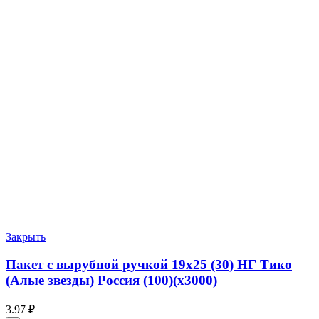
Закрыть
Пакет с вырубной ручкой 19х25 (30) НГ Тико
(Алые звезды) Россия (100)(х3000)
3.97
₽