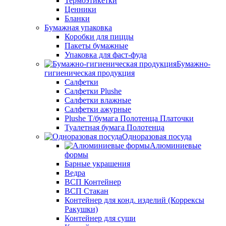
Термоэтикетки
Ценники
Бланки
Бумажная упаковка
Коробки для пиццы
Пакеты бумажные
Упаковка для фаст-фуда
Бумажно-
гигиеническая продукция
Салфетки
Салфетки Plushe
Салфетки влажные
Салфетки ажурные
Plushe Т/бумага Полотенца Платочки
Туалетная бумага Полотенца
Одноразовая посуда
Алюминиевые
формы
Барные украшения
Ведра
ВСП Контейнер
ВСП Стакан
Контейнер для конд. изделий (Коррексы
Ракушки)
Контейнер для суши