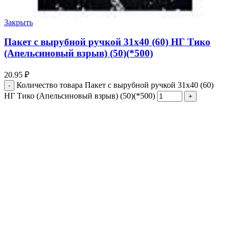
Закрыть
Пакет с вырубной ручкой 31х40 (60) НГ Тико
(Апельсиновый взрыв) (50)(*500)
20.95
₽
Количество товара Пакет с вырубной ручкой 31х40 (60)
НГ Тико (Апельсиновый взрыв) (50)(*500)