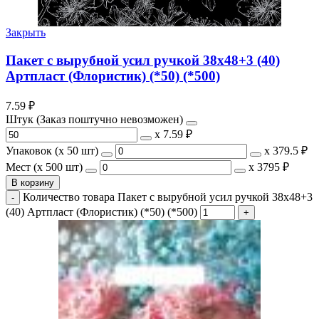
Закрыть
Пакет с вырубной усил ручкой 38х48+3 (40)
Артпласт (Флористик) (*50) (*500)
7.59
₽
Штук (Заказ поштучно невозможен)
х
7.59 ₽
Упаковок (x 50 шт)
х
379.5 ₽
Мест (x 500 шт)
х
3795 ₽
В корзину
Количество товара Пакет с вырубной усил ручкой 38х48+3
(40) Артпласт (Флористик) (*50) (*500)