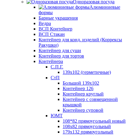
Одноразовая посуда
Алюминиевые
формы
Барные украшения
Ведра
ВСП Контейнер
ВСП Стакан
Контейнер для конд. изделий (Коррексы
Ракушки)
Контейнер для суши
Контейнер для тортов
Контейнера
С.П.Г.
139х102 (герметичные)
СтП
Большой 139х102
Контейнер 126
Контейнер круглый
Контейнер с совмещенной
крышкой
Контейнер суповой
ЮМТ
108*82 прямоугольный новый
108х82 прямоугольный
179х132 прямоугольный