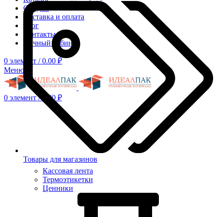
Скидки
Доставка и оплата
Блог
Контакты
Личный кабинет
0
элемент
/
0.00
₽
Меню
0
элемент
/
0.00
₽
Товары для магазинов
Кассовая лента
Термоэтикетки
Ценники