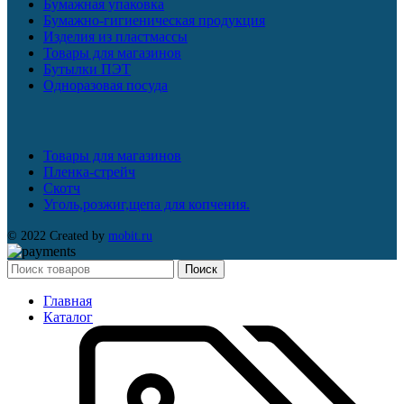
Бумажная упаковка
Бумажно-гигиеническая продукция
Изделия из пластмассы
Товары для магазинов
Бутылки ПЭТ
Одноразовая посуда
Товары для магазинов
Пленка-стрейч
Скотч
Уголь,розжиг,щепа для копчения.
© 2022 Created by
mobit.ru
Поиск
Главная
Каталог