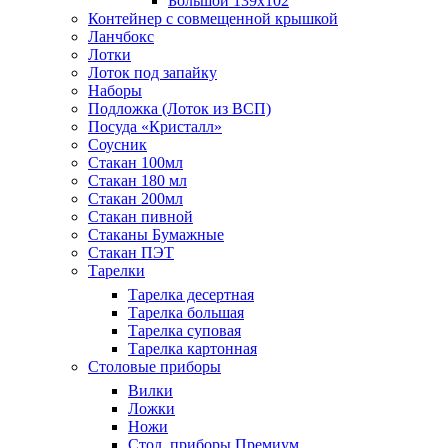
Большой 139х102
Контейнер с совмещенной крышкой
Ланчбокс
Лотки
Лоток под запайку
Наборы
Подложка (Лоток из ВСП)
Посуда «Кристалл»
Соусник
Стакан 100мл
Стакан 180 мл
Стакан 200мл
Стакан пивной
Стаканы Бумажные
Стакан ПЭТ
Тарелки
Тарелка десертная
Тарелка большая
Тарелка суповая
Тарелка картонная
Столовые приборы
Вилки
Ложки
Ножи
Стол. приборы Премиум