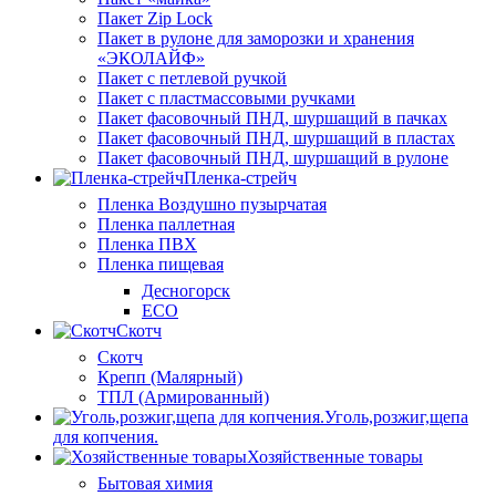
Пакет Zip Lock
Пакет в рулоне для заморозки и хранения
«ЭКОЛАЙФ»
Пакет с петлевой ручкой
Пакет с пластмассовыми ручками
Пакет фасовочный ПНД, шуршащий в пачках
Пакет фасовочный ПНД, шуршащий в пластах
Пакет фасовочный ПНД, шуршащий в рулоне
Пленка-стрейч
Пленка Воздушно пузырчатая
Пленка паллетная
Пленка ПВХ
Пленка пищевая
Десногорск
ECO
Скотч
Скотч
Крепп (Малярный)
ТПЛ (Армированный)
Уголь,розжиг,щепа
для копчения.
Хозяйственные товары
Бытовая химия