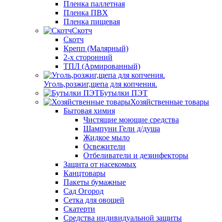
Пленка паллетная
Пленка ПВХ
Пленка пищевая
Скотч
Скотч
Крепп (Малярный)
2-х сторонний
ТПЛ (Армированный)
Уголь,розжиг,щепа для копчения.
Бутылки ПЭТ
Хозяйственные товары
Бытовая химия
Чистящие моющие средства
Шампуни Гели д/душа
Жидкое мыло
Освежители
Отбеливатели и дезинфекторы
Защита от насекомых
Канцтовары
Пакеты бумажные
Сад Огород
Сетка для овощей
Скатерти
Средства индивидуальной защиты