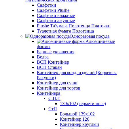
Салфетки
Салфетки Plushe
Салфетки влажные
Салфетки ажурные
Plushe Т/бумага Полотенца Платочки
Туалетная бумага Полотенца
Одноразовая посуда
Алюминиевые
формы
Барные украшения
Ведра
ВСП Контейнер
ВСП Стакан
Контейнер для конд. изделий (Коррексы
Ракушки)
Контейнер для суши
Контейнер для тортов
Контейнера
С.П.Г.
139х102 (герметичные)
СтП
Большой 139х102
Контейнер 126
Контейнер круглый