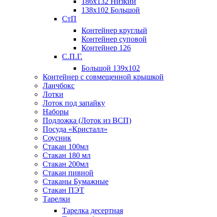
186х132 Низкий
138х102 Большой
СтП
Контейнер круглый
Контейнер суповой
Контейнер 126
С.П.Г.
Большой 139х102
Контейнер с совмещенной крышкой
Ланчбокс
Лотки
Лоток под запайку
Наборы
Подложка (Лоток из ВСП)
Посуда «Кристалл»
Соусник
Стакан 100мл
Стакан 180 мл
Стакан 200мл
Стакан пивной
Стаканы Бумажные
Стакан ПЭТ
Тарелки
Тарелка десертная