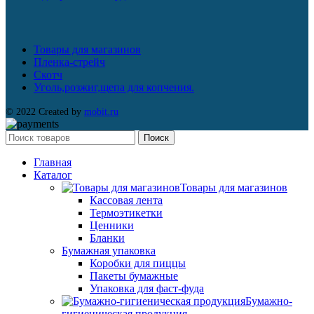
Товары для магазинов
Пленка-стрейч
Скотч
Уголь,розжиг,щепа для копчения.
© 2022 Created by
mobit.ru
Поиск
Главная
Каталог
Товары для магазинов
Кассовая лента
Термоэтикетки
Ценники
Бланки
Бумажная упаковка
Коробки для пиццы
Пакеты бумажные
Упаковка для фаст-фуда
Бумажно-
гигиеническая продукция