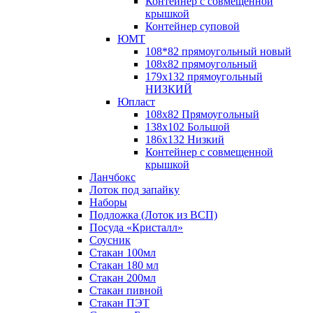
Контейнер с совмещенной
крышкой
Контейнер суповой
ЮМТ
108*82 прямоугольный новый
108х82 прямоугольный
179х132 прямоугольный
НИЗКИЙ
Юпласт
108х82 Прямоугольный
138х102 Большой
186х132 Низкий
Контейнер с совмещенной
крышкой
Ланчбокс
Лоток под запайку
Наборы
Подложка (Лоток из ВСП)
Посуда «Кристалл»
Соусник
Стакан 100мл
Стакан 180 мл
Стакан 200мл
Стакан пивной
Стакан ПЭТ