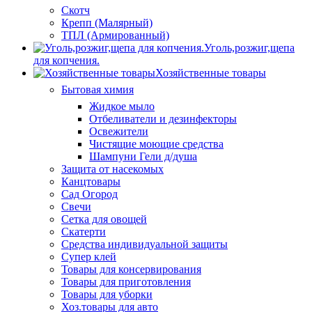
Скотч
Крепп (Малярный)
ТПЛ (Армированный)
Уголь,розжиг,щепа
для копчения.
Хозяйственные товары
Бытовая химия
Жидкое мыло
Отбеливатели и дезинфекторы
Освежители
Чистящие моющие средства
Шампуни Гели д/душа
Защита от насекомых
Канцтовары
Сад Огород
Свечи
Сетка для овощей
Скатерти
Средства индивидуальной защиты
Супер клей
Товары для консервирования
Товары для приготовления
Товары для уборки
Хоз.товары для авто