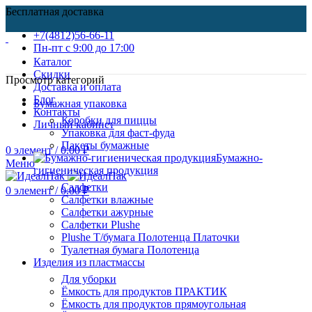
Бесплатная доставка
+7(4812)56-66-11
Пн-пт c 9:00 до 17:00
Каталог
Скидки
Просмотр категорий
Доставка и оплата
Блог
Бумажная упаковка
Контакты
Коробки для пиццы
Личный кабинет
Упаковка для фаст-фуда
Пакеты бумажные
0
элемент
/
0.00
₽
Бумажно-
Меню
гигиеническая продукция
Салфетки
0
элемент
/
0.00
₽
Салфетки влажные
Салфетки ажурные
Салфетки Plushe
Plushe Т/бумага Полотенца Платочки
Туалетная бумага Полотенца
Изделия из пластмассы
Для уборки
Ёмкость для продуктов ПРАКТИК
Ёмкость для продуктов прямоугольная