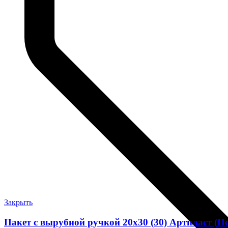
Закрыть
Пакет с вырубной ручкой 20х30 (30) Артпласт (По