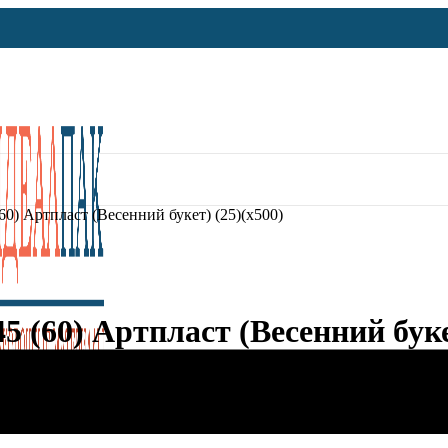
60) Артпласт (Весенний букет) (25)(х500)
 (60) Артпласт (Весенний буке