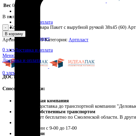
Вес
0.0224 кг
Каталог
В наличии
Скидки
Доставка и оплата
Количество товара Пакет с вырубной ручкой 38х45 (60) Артп
Блог
Контакты
В корзину
Личный кабинет
Артикул:
ВУР51119
Категория:
Артпласт
0
элемент
/
0.00
₽
Доставка и оплата
Меню
Доставка и оплата
0
элемент
/
0.00
₽
ДОСТАВКА
Способы доставки:
Транспортная компания
Бесплатная доставка до транспортной компании "Делов
Доставка собственным транспортом
Осуществляет бесплатно по Смоленской области. В друг
Самовывоз
В рабочие дни с 9-00 до 17-00
Почта России