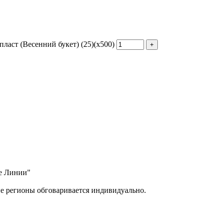
ласт (Весенний букет) (25)(х500)
ые Линии"
ие регионы обговаривается индивидуально.