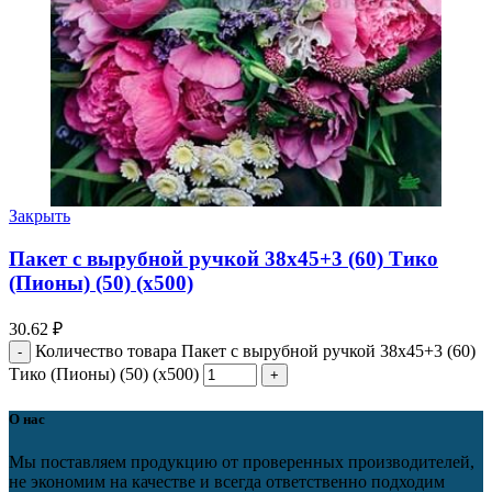
Закрыть
Пакет с вырубной ручкой 38х45+3 (60) Тико
(Пионы) (50) (х500)
30.62
₽
Количество товара Пакет с вырубной ручкой 38х45+3 (60)
Тико (Пионы) (50) (х500)
О нас
Мы поставляем продукцию от проверенных производителей,
не экономим на качестве и всегда ответственно подходим