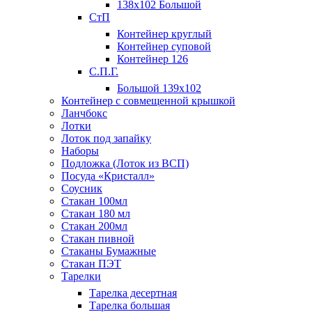
138х102 Большой
СтП
Контейнер круглый
Контейнер суповой
Контейнер 126
С.П.Г.
Большой 139х102
Контейнер с совмещенной крышкой
Ланчбокс
Лотки
Лоток под запайку
Наборы
Подложка (Лоток из ВСП)
Посуда «Кристалл»
Соусник
Стакан 100мл
Стакан 180 мл
Стакан 200мл
Стакан пивной
Стаканы Бумажные
Стакан ПЭТ
Тарелки
Тарелка десертная
Тарелка большая