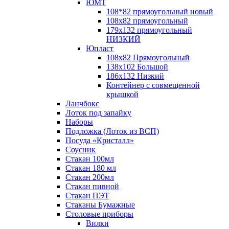
ЮМТ
108*82 прямоугольный новый
108х82 прямоугольный
179х132 прямоугольный
НИЗКИЙ
Юпласт
108х82 Прямоугольный
138х102 Большой
186х132 Низкий
Контейнер с совмещенной
крышкой
Ланчбокс
Лоток под запайку
Наборы
Подложка (Лоток из ВСП)
Посуда «Кристалл»
Соусник
Стакан 100мл
Стакан 180 мл
Стакан 200мл
Стакан пивной
Стакан ПЭТ
Стаканы Бумажные
Столовые приборы
Вилки