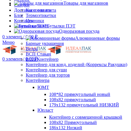
Товары для магазинов
Скидки
Доставка и оплата
Кассовая лента
Блог
Термоэтикетки
Контакты
Ценники
Личный кабинет
Бутылки ПЭТ
Одноразовая посуда
0
элемент
/
0.00
₽
Алюминиевые формы
Меню
Барные украшения
Ведра
ВСП Стакан
0
элемент
/
0.00
₽
ВСП Контейнер
Контейнер для конд. изделий (Коррексы Ракушки)
Контейнер для суши
Контейнер для тортов
Контейнера
ЮМТ
108*82 прямоугольный новый
108х82 прямоугольный
179х132 прямоугольный НИЗКИЙ
Юпласт
Контейнер с совмещенной крышкой
108х82 Прямоугольный
186х132 Низкий