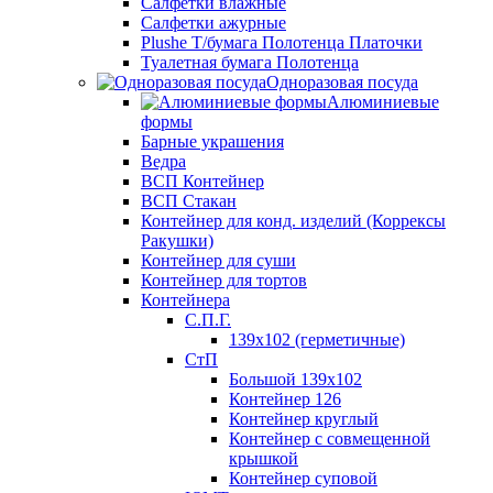
Салфетки влажные
Салфетки ажурные
Plushe Т/бумага Полотенца Платочки
Туалетная бумага Полотенца
Одноразовая посуда
Алюминиевые
формы
Барные украшения
Ведра
ВСП Контейнер
ВСП Стакан
Контейнер для конд. изделий (Коррексы
Ракушки)
Контейнер для суши
Контейнер для тортов
Контейнера
С.П.Г.
139х102 (герметичные)
СтП
Большой 139х102
Контейнер 126
Контейнер круглый
Контейнер с совмещенной
крышкой
Контейнер суповой