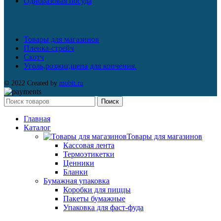
Одноразовая посуда
Товары для магазинов
Пленка-стрейч
Скотч
Уголь,розжиг,щепа для копчения.
© 2022 Created by
mobit.ru
Поиск
Главная
Каталог
Товары для магазинов
Кассовая лента
Термоэтикетки
Ценники
Бланки
Бумажная упаковка
Коробки для пиццы
Пакеты бумажные
Упаковка для фаст-фуда