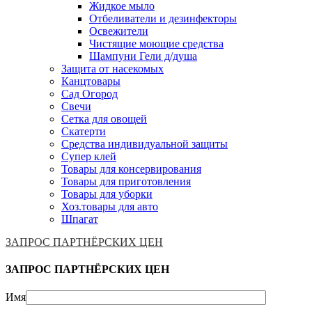
Жидкое мыло
Отбеливатели и дезинфекторы
Освежители
Чистящие моющие средства
Шампуни Гели д/душа
Защита от насекомых
Канцтовары
Сад Огород
Свечи
Сетка для овощей
Скатерти
Средства индивидуальной защиты
Супер клей
Товары для консервирования
Товары для приготовления
Товары для уборки
Хоз.товары для авто
Шпагат
ЗАПРОС ПАРТНЁРСКИХ ЦЕН
ЗАПРОС ПАРТНЁРСКИХ ЦЕН
Имя