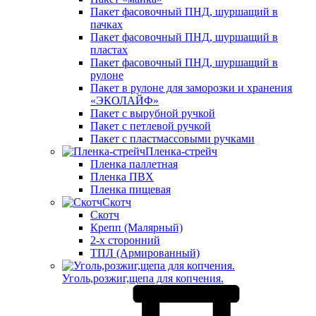
Пакет фасовочный ПНД, шуршащий в
пачках
Пакет фасовочный ПНД, шуршащий в
пластах
Пакет фасовочный ПНД, шуршащий в
рулоне
Пакет в рулоне для заморозки и хранения
«ЭКОЛАЙФ»
Пакет с вырубной ручкой
Пакет с петлевой ручкой
Пакет с пластмассовыми ручками
Пленка-стрейч
Пленка паллетная
Пленка ПВХ
Пленка пищевая
Скотч
Скотч
Крепп (Малярный)
2-х сторонний
ТПЛ (Армированный)
Уголь,розжиг,щепа для копчения.