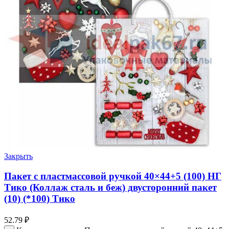
Закрыть
Пакет с пластмассовой ручкой 40×44+5 (100) НГ
Тико (Коллаж сталь и беж) двусторонний пакет
(10) (*100) Тико
52.79
₽