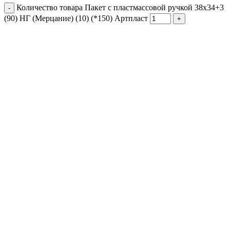
Количество товара Пакет с пластмассовой ручкой 38x34+3
(90) НГ (Мерцание) (10) (*150) Артпласт