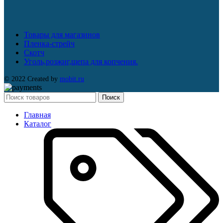
Товары для магазинов
Пленка-стрейч
Скотч
Уголь,розжиг,щепа для копчения.
© 2022 Created by
mobit.ru
Поиск
Главная
Каталог