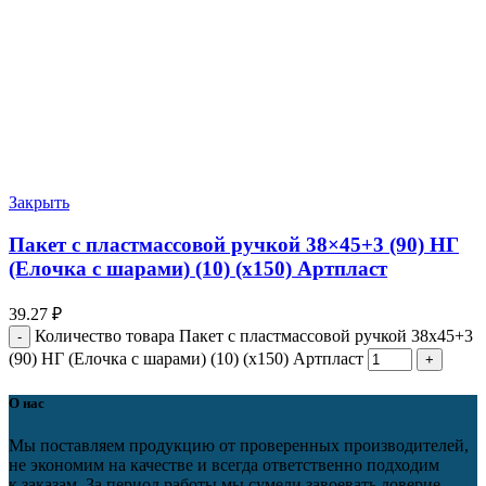
Закрыть
Пакет с пластмассовой ручкой 38×45+3 (90) НГ
(Елочка с шарами) (10) (х150) Артпласт
39.27
₽
Количество товара Пакет с пластмассовой ручкой 38x45+3
(90) НГ (Елочка с шарами) (10) (х150) Артпласт
О нас
Мы поставляем продукцию от проверенных производителей,
не экономим на качестве и всегда ответственно подходим
к заказам. За период работы мы сумели завоевать доверие