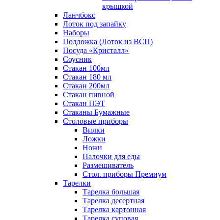
крышкой
Ланчбокс
Лоток под запайку
Наборы
Подложка (Лоток из ВСП)
Посуда «Кристалл»
Соусник
Стакан 100мл
Стакан 180 мл
Стакан 200мл
Стакан пивной
Стакан ПЭТ
Стаканы Бумажные
Столовые приборы
Вилки
Ложки
Ножи
Палочки для еды
Размешиватель
Стол. приборы Премиум
Тарелки
Тарелка большая
Тарелка десертная
Тарелка картонная
Тарелка суповая