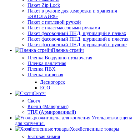
Пакет Zip Lock
Пакет в рулоне для заморозки и хранения
«ЭКОЛАЙФ»
Пакет с петлевой ручкой
Пакет с пластмассовыми ручками
Пакет фасовочный ПНД, шуршащий в пачках
Пакет фасовочный ПНД, шуршащий в пластах
Пакет фасовочный ПНД, шуршащий в рулоне
Пленка-стрейч
Пленка Воздушно пузырчатая
Пленка паллетная
Пленка ПВХ
Пленка пищевая
Десногорск
ECO
Скотч
Скотч
Крепп (Малярный)
ТПЛ (Армированный)
Уголь,розжиг,щепа
для копчения.
Хозяйственные товары
Бытовая химия