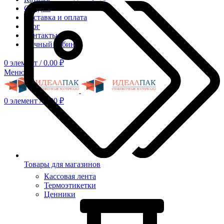
Скидки
Доставка и оплата
Блог
Контакты
Личный кабинет
0
элемент
/
0.00
₽
Меню
0
элемент
/
0.00
₽
Товары для магазинов
Кассовая лента
Термоэтикетки
Ценники