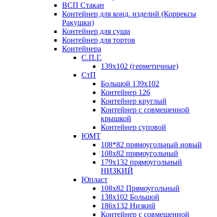
ВСП Стакан
Контейнер для конд. изделий (Коррексы
Ракушки)
Контейнер для суши
Контейнер для тортов
Контейнера
С.П.Г.
139х102 (герметичные)
СтП
Большой 139х102
Контейнер 126
Контейнер круглый
Контейнер с совмещенной
крышкой
Контейнер суповой
ЮМТ
108*82 прямоугольный новый
108х82 прямоугольный
179х132 прямоугольный
НИЗКИЙ
Юпласт
108х82 Прямоугольный
138х102 Большой
186х132 Низкий
Контейнер с совмещенной