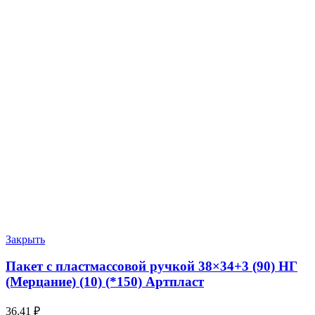
Закрыть
Пакет с пластмассовой ручкой 38×34+3 (90) НГ
(Мерцание) (10) (*150) Артпласт
36.41
₽