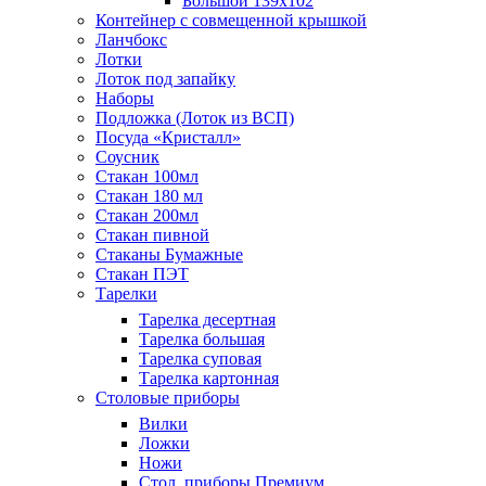
Большой 139х102
Контейнер с совмещенной крышкой
Ланчбокс
Лотки
Лоток под запайку
Наборы
Подложка (Лоток из ВСП)
Посуда «Кристалл»
Соусник
Стакан 100мл
Стакан 180 мл
Стакан 200мл
Стакан пивной
Стаканы Бумажные
Стакан ПЭТ
Тарелки
Тарелка десертная
Тарелка большая
Тарелка суповая
Тарелка картонная
Столовые приборы
Вилки
Ложки
Ножи
Стол. приборы Премиум