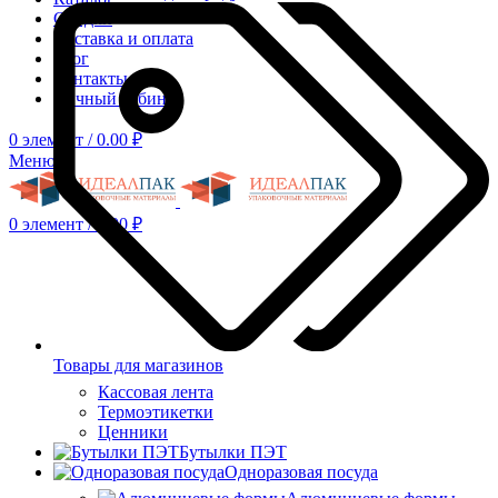
Скидки
Доставка и оплата
Блог
Контакты
Личный кабинет
0
элемент
/
0.00
₽
Меню
0
элемент
/
0.00
₽
Товары для магазинов
Кассовая лента
Термоэтикетки
Ценники
Бутылки ПЭТ
Одноразовая посуда