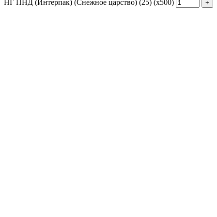
НГ ПНД (Интерпак) (Снежное царство) (25) (х500)