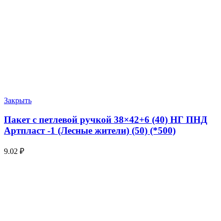
Закрыть
Пакет с петлевой ручкой 38×42+6 (40) НГ ПНД
Артпласт -1 (Лесные жители) (50) (*500)
9.02
₽