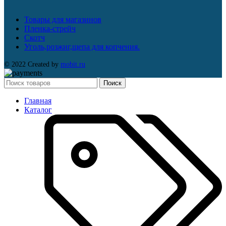
Товары для магазинов
Пленка-стрейч
Скотч
Уголь,розжиг,щепа для копчения.
© 2022 Created by
mobit.ru
Поиск
Главная
Каталог