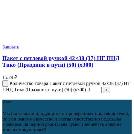
Закрыть
Пакет с петлевой ручкой 42×38 (37) НГ ПНД
Тико (Праздник в пути) (50) (х300)
15.29
₽
Количество товара Пакет с петлевой ручкой 42x38 (37) НГ
ПНД Тико (Праздник в пути) (50) (х300)
О нас
Мы поставляем продукцию от проверенных производителей,
не экономим на качестве и всегда ответственно подходим
к заказам. За период работы мы сумели завоевать доверие
многих покупателей!