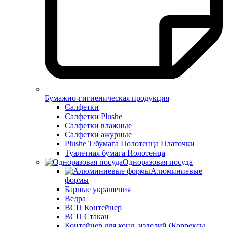
Бумажно-гигиеническая продукция
Салфетки
Салфетки Plushe
Салфетки влажные
Салфетки ажурные
Plushe Т/бумага Полотенца Платочки
Туалетная бумага Полотенца
Одноразовая посуда
Алюминиевые
формы
Барные украшения
Ведра
ВСП Контейнер
ВСП Стакан
Контейнер для конд. изделий (Коррексы