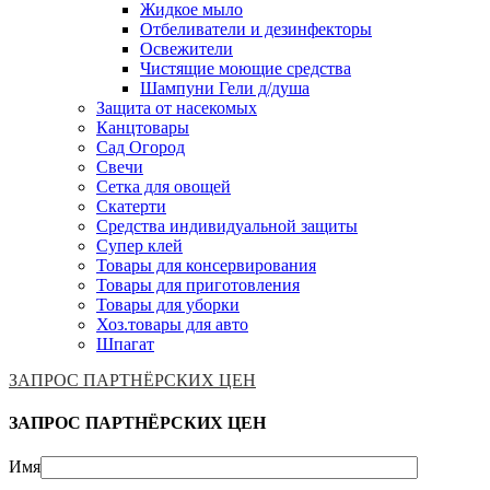
Жидкое мыло
Отбеливатели и дезинфекторы
Освежители
Чистящие моющие средства
Шампуни Гели д/душа
Защита от насекомых
Канцтовары
Сад Огород
Свечи
Сетка для овощей
Скатерти
Средства индивидуальной защиты
Супер клей
Товары для консервирования
Товары для приготовления
Товары для уборки
Хоз.товары для авто
Шпагат
ЗАПРОС ПАРТНЁРСКИХ ЦЕН
ЗАПРОС ПАРТНЁРСКИХ ЦЕН
Имя