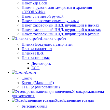
Пакет Zip Lock
Пакет в рулоне для заморозки и хранения
«ЭКОЛАЙФ»
Пакет с петлевой ручкой
Пакет с пластмассовыми ручками
Пакет фасовочный ПНД, шуршащий в пачках
Пакет фасовочный ПНД, шуршащий в пластах
Пакет фасовочный ПНД, шуршащий в рулоне
Пленка-стрейч
Пленка Воздушно пузырчатая
Пленка паллетная
Пленка ПВХ
Пленка пищевая
Десногорск
ECO
Скотч
Скотч
Крепп (Малярный)
ТПЛ (Армированный)
Уголь,розжиг,щепа
для копчения.
Хозяйственные товары
Бытовая химия