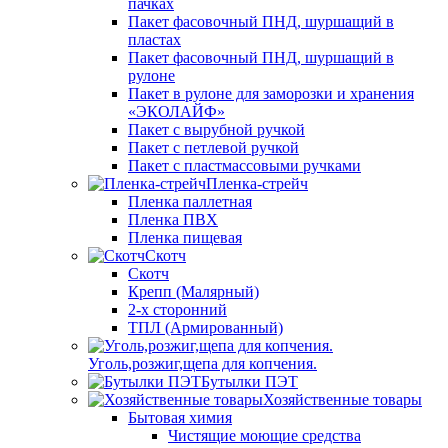
пачках
Пакет фасовочный ПНД, шуршащий в
пластах
Пакет фасовочный ПНД, шуршащий в
рулоне
Пакет в рулоне для заморозки и хранения
«ЭКОЛАЙФ»
Пакет с вырубной ручкой
Пакет с петлевой ручкой
Пакет с пластмассовыми ручками
Пленка-стрейч
Пленка паллетная
Пленка ПВХ
Пленка пищевая
Скотч
Скотч
Крепп (Малярный)
2-х сторонний
ТПЛ (Армированный)
Уголь,розжиг,щепа для копчения.
Бутылки ПЭТ
Хозяйственные товары
Бытовая химия
Чистящие моющие средства