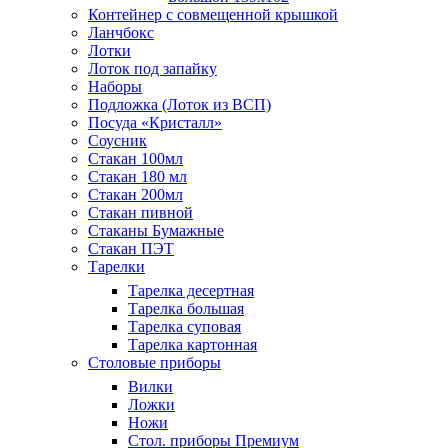
Контейнер с совмещенной крышкой
Ланчбокс
Лотки
Лоток под запайку
Наборы
Подложка (Лоток из ВСП)
Посуда «Кристалл»
Соусник
Стакан 100мл
Стакан 180 мл
Стакан 200мл
Стакан пивной
Стаканы Бумажные
Стакан ПЭТ
Тарелки
Тарелка десертная
Тарелка большая
Тарелка суповая
Тарелка картонная
Столовые приборы
Вилки
Ложки
Ножи
Стол. приборы Премиум