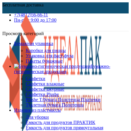
Бесплатная доставка
+7(4812)56-66-11
Пн-пт c 9:00 до 17:00
Просмотр категорий
Бумажная упаковка
Коробки для пиццы
Упаковка для фаст-фуда
Пакеты бумажные
Бумажно-
гигиеническая продукция
Салфетки
Салфетки влажные
Салфетки ажурные
Салфетки Plushe
Plushe Т/бумага Полотенца Платочки
Туалетная бумага Полотенца
Изделия из пластмассы
Для уборки
Ёмкость для продуктов ПРАКТИК
Ёмкость для продуктов прямоугольная