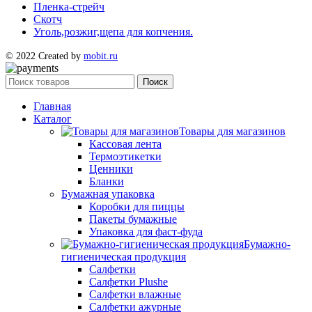
Пленка-стрейч
Скотч
Уголь,розжиг,щепа для копчения.
© 2022 Created by
mobit.ru
Поиск
Главная
Каталог
Товары для магазинов
Кассовая лента
Термоэтикетки
Ценники
Бланки
Бумажная упаковка
Коробки для пиццы
Пакеты бумажные
Упаковка для фаст-фуда
Бумажно-
гигиеническая продукция
Салфетки
Салфетки Plushe
Салфетки влажные
Салфетки ажурные