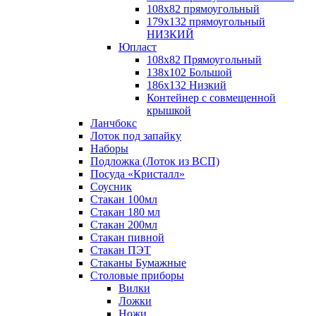
108х82 прямоугольный
179х132 прямоугольный
НИЗКИЙ
Юпласт
108х82 Прямоугольный
138х102 Большой
186х132 Низкий
Контейнер с совмещенной
крышкой
Ланчбокс
Лоток под запайку
Наборы
Подложка (Лоток из ВСП)
Посуда «Кристалл»
Соусник
Стакан 100мл
Стакан 180 мл
Стакан 200мл
Стакан пивной
Стакан ПЭТ
Стаканы Бумажные
Столовые приборы
Вилки
Ложки
Ножи