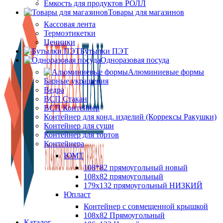
Ёмкость для продуктов РОЛЛ
Товары для магазинов
Кассовая лента
Термоэтикетки
Ценники
Бутылки ПЭТ
Одноразовая посуда
Алюминиевые формы
Барные украшения
Ведра
ВСП Стакан
ВСП Контейнер
Контейнер для конд. изделий (Коррексы Ракушки)
Контейнер для суши
Контейнер для тортов
Контейнера
ЮМТ
108*82 прямоугольный новый
108х82 прямоугольный
179х132 прямоугольный НИЗКИЙ
Юпласт
Контейнер с совмещенной крышкой
108х82 Прямоугольный
Каталог