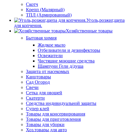
Скотч
Крепп (Малярный)
ТПЛ (Армированный)
Уголь,розжиг,щепа
для копчения.
Хозяйственные товары
Бытовая химия
Жидкое мыло
Отбеливатели и дезинфекторы
Освежители
Чистящие моющие средства
Шампуни Гели д/душа
Защита от насекомых
Канцтовары
Сад Огород
Свечи
Сетка для овощей
Скатерти
Средства индивидуальной защиты
Супер клей
Товары для консервирования
Товары для приготовления
Товары для уборки
Хоз.товары для авто