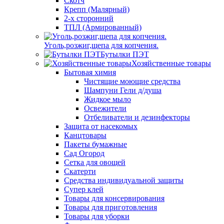
Скотч
Крепп (Малярный)
2-х сторонний
ТПЛ (Армированный)
Уголь,розжиг,щепа для копчения.
Бутылки ПЭТ
Хозяйственные товары
Бытовая химия
Чистящие моющие средства
Шампуни Гели д/душа
Жидкое мыло
Освежители
Отбеливатели и дезинфекторы
Защита от насекомых
Канцтовары
Пакеты бумажные
Сад Огород
Сетка для овощей
Скатерти
Средства индивидуальной защиты
Супер клей
Товары для консервирования
Товары для приготовления
Товары для уборки