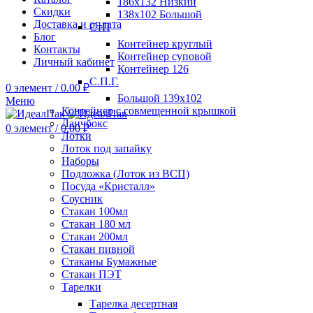
186х132 Низкий
Скидки
138х102 Большой
Доставка и оплата
СтП
Блог
Контейнер круглый
Контакты
Контейнер суповой
Личный кабинет
Контейнер 126
С.П.Г.
0
элемент
/
0.00
₽
Большой 139х102
Меню
Контейнер с совмещенной крышкой
Ланчбокс
0
элемент
/
0.00
₽
Лотки
Лоток под запайку
Наборы
Подложка (Лоток из ВСП)
Посуда «Кристалл»
Соусник
Стакан 100мл
Стакан 180 мл
Стакан 200мл
Стакан пивной
Стаканы Бумажные
Стакан ПЭТ
Тарелки
Тарелка десертная