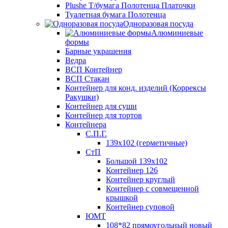
Plushe Т/бумага Полотенца Платочки
Туалетная бумага Полотенца
Одноразовая посуда
Алюминиевые
формы
Барные украшения
Ведра
ВСП Контейнер
ВСП Стакан
Контейнер для конд. изделий (Коррексы
Ракушки)
Контейнер для суши
Контейнер для тортов
Контейнера
С.П.Г.
139х102 (герметичные)
СтП
Большой 139х102
Контейнер 126
Контейнер круглый
Контейнер с совмещенной
крышкой
Контейнер суповой
ЮМТ
108*82 прямоугольный новый