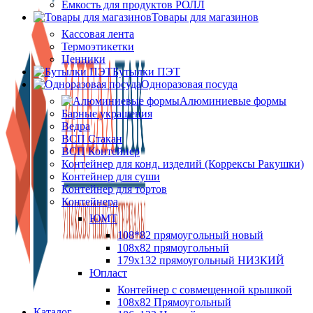
Ёмкость для продуктов РОЛЛ
Товары для магазинов
Кассовая лента
Термоэтикетки
Ценники
Бутылки ПЭТ
Одноразовая посуда
Алюминиевые формы
Барные украшения
Ведра
ВСП Стакан
ВСП Контейнер
Контейнер для конд. изделий (Коррексы Ракушки)
Контейнер для суши
Контейнер для тортов
Контейнера
ЮМТ
108*82 прямоугольный новый
108х82 прямоугольный
179х132 прямоугольный НИЗКИЙ
Юпласт
Контейнер с совмещенной крышкой
108х82 Прямоугольный
Каталог