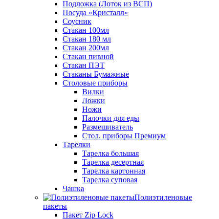
Подложка (Лоток из ВСП)
Посуда «Кристалл»
Соусник
Стакан 100мл
Стакан 180 мл
Стакан 200мл
Стакан пивной
Стакан ПЭТ
Стаканы Бумажные
Столовые приборы
Вилки
Ложки
Ножи
Палочки для еды
Размешиватель
Стол. приборы Премиум
Тарелки
Тарелка большая
Тарелка десертная
Тарелка картонная
Тарелка суповая
Чашка
Полиэтиленовые
пакеты
Пакет Zip Lock