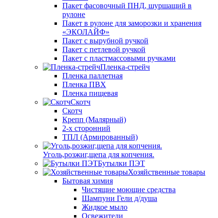
Пакет фасовочный ПНД, шуршащий в
рулоне
Пакет в рулоне для заморозки и хранения
«ЭКОЛАЙФ»
Пакет с вырубной ручкой
Пакет с петлевой ручкой
Пакет с пластмассовыми ручками
Пленка-стрейч
Пленка паллетная
Пленка ПВХ
Пленка пищевая
Скотч
Скотч
Крепп (Малярный)
2-х сторонний
ТПЛ (Армированный)
Уголь,розжиг,щепа для копчения.
Бутылки ПЭТ
Хозяйственные товары
Бытовая химия
Чистящие моющие средства
Шампуни Гели д/душа
Жидкое мыло
Освежители