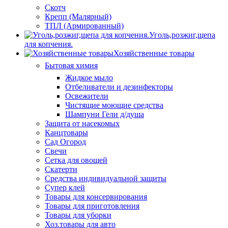
Скотч
Крепп (Малярный)
ТПЛ (Армированный)
Уголь,розжиг,щепа
для копчения.
Хозяйственные товары
Бытовая химия
Жидкое мыло
Отбеливатели и дезинфекторы
Освежители
Чистящие моющие средства
Шампуни Гели д/душа
Защита от насекомых
Канцтовары
Сад Огород
Свечи
Сетка для овощей
Скатерти
Средства индивидуальной защиты
Супер клей
Товары для консервирования
Товары для приготовления
Товары для уборки
Хоз.товары для авто