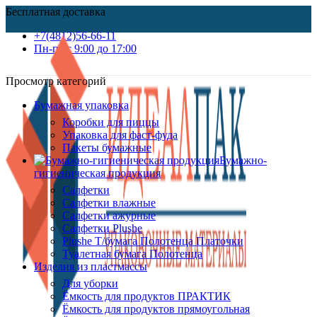
Бесплатная доставка
+7(4812)56-66-11
Пн-пт c 9:00 до 17:00
Просмотр категорий
Бумажная упаковка
Коробки для пиццы
Упаковка для фаст-фуда
Пакеты бумажные
Бумажно-
гигиеническая продукция
Салфетки
Салфетки влажные
Салфетки ажурные
Салфетки Plushe
Plushe Т/бумага Полотенца Платочки
Туалетная бумага Полотенца
Изделия из пластмассы
Для уборки
Ёмкость для продуктов ПРАКТИК
Ёмкость для продуктов прямоугольная