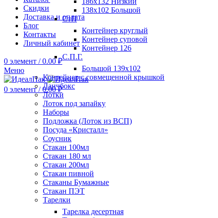
186х132 Низкий
Скидки
138х102 Большой
Доставка и оплата
СтП
Блог
Контейнер круглый
Контакты
Контейнер суповой
Личный кабинет
Контейнер 126
С.П.Г.
0
элемент
/
0.00
₽
Большой 139х102
Меню
Контейнер с совмещенной крышкой
Ланчбокс
0
элемент
/
0.00
₽
Лотки
Лоток под запайку
Наборы
Подложка (Лоток из ВСП)
Посуда «Кристалл»
Соусник
Стакан 100мл
Стакан 180 мл
Стакан 200мл
Стакан пивной
Стаканы Бумажные
Стакан ПЭТ
Тарелки
Тарелка десертная