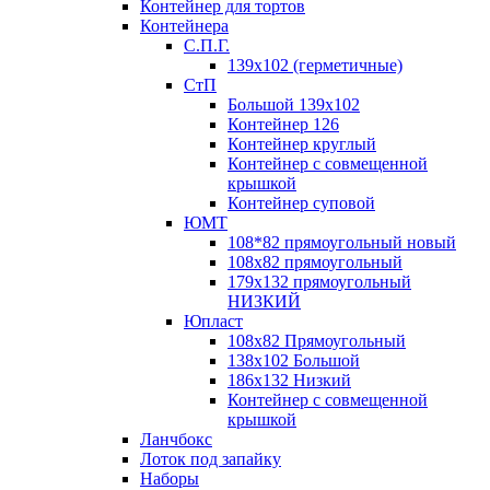
Контейнер для тортов
Контейнера
С.П.Г.
139х102 (герметичные)
СтП
Большой 139х102
Контейнер 126
Контейнер круглый
Контейнер с совмещенной
крышкой
Контейнер суповой
ЮМТ
108*82 прямоугольный новый
108х82 прямоугольный
179х132 прямоугольный
НИЗКИЙ
Юпласт
108х82 Прямоугольный
138х102 Большой
186х132 Низкий
Контейнер с совмещенной
крышкой
Ланчбокс
Лоток под запайку
Наборы