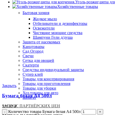
Уголь,розжиг,щепа дл
Хозяйственные товары
Бытовая химия
Жидкое мыло
Отбеливатели и дезинфекторы
Освежители
Чистящие моющие средства
Шампуни Гели д/душа
Защита от насекомых
Канцтовары
Сад Огород
Свечи
Сетка для овощей
Скатерти
Средства индивидуальной защиты
Супер клей
Товары для консервирования
Товары для приготовления
Закрыть
Товары для уборки
Хоз.товары для авто
Бумага белая А4 500л
Шпагат
ЗАПРОС ПАРТНЁРСКИХ ЦЕН
525.82
₽
Количество товара Бумага белая А4 500л