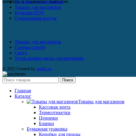
вопросы и поможем с выбором.
Изделия из пластмассы
Товары для магазинов
Бутылки ПЭТ
Одноразовая посуда
Товары для магазинов
Пленка-стрейч
Скотч
Уголь,розжиг,щепа для копчения.
© 2022 Created by
mobit.ru
Поиск
Главная
Каталог
Товары для магазинов
Кассовая лента
Термоэтикетки
Ценники
Бланки
Бумажная упаковка
Коробки для пиццы