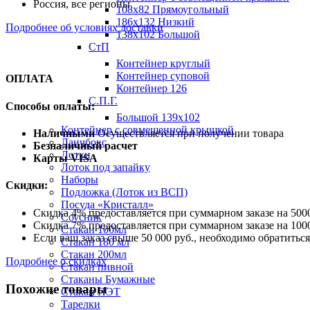
Россия, все регионы
108х82 Прямоугольный
186х132 Низкий
Подробнее об условиях доставки
138х102 Большой
СтП
Контейнер круглый
Контейнер суповой
ОПЛАТА
Контейнер 126
С.П.Г.
Способы оплаты:
Большой 139х102
Контейнер с совмещенной крышкой
Наличными
Осуществляется при получении товара
Ланчбокс
Безналичный расчет
Лотки
Карты VISA
Лоток под запайку
Наборы
Скидки:
Подложка (Лоток из ВСП)
Посуда «Кристалл»
Скидка 4% предоставляется при суммарном заказе на 5000
Соусник
Скидка 7% предоставляется при суммарном заказе на 1000
Стакан 100мл
Если ваш заказ свыше 50 000 руб., необходимо обратить
Стакан 180 мл
Стакан 200мл
Подробнее о скидках
Стакан пивной
Стаканы Бумажные
Похожие товары
Стакан ПЭТ
Тарелки