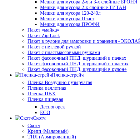
Мешки для мусора 2-х и 3-х слойные БРОНЯ
Мешки для мусора 2-х слойные ТИТАН
Мешки для мусора 120-240л
Мешки для мусора Пласт
Мешки для мусора ПРОФИ
Пакет «майка»
Пакет Zip Lock
Пакет в рулоне для заморозки и хранения «ЭКОЛ
Пакет с петлевой ручкой
Пакет с пластмассовыми ручками
Пакет фасовочный ПНД, шуршащий в пачках
Пакет фасовочный ПНД, шуршащий в пластах
Пакет фасовочный ПНД, шуршащий в рулоне
Пленка-стрейч
Пленка Воздушно пузырчатая
Пленка паллетная
Пленка ПВХ
Пленка пищевая
Десногорск
ECO
Скотч
Скотч
Крепп (Малярный)
ТПЛ (Армированный)