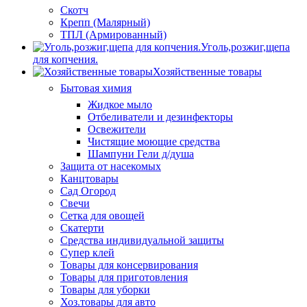
Скотч
Крепп (Малярный)
ТПЛ (Армированный)
Уголь,розжиг,щепа
для копчения.
Хозяйственные товары
Бытовая химия
Жидкое мыло
Отбеливатели и дезинфекторы
Освежители
Чистящие моющие средства
Шампуни Гели д/душа
Защита от насекомых
Канцтовары
Сад Огород
Свечи
Сетка для овощей
Скатерти
Средства индивидуальной защиты
Супер клей
Товары для консервирования
Товары для приготовления
Товары для уборки
Хоз.товары для авто