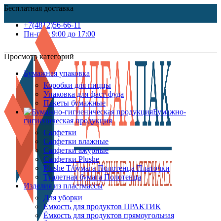
Бесплатная доставка
+7(4812)56-66-11
Пн-пт c 9:00 до 17:00
Просмотр категорий
Бумажная упаковка
Коробки для пиццы
Упаковка для фаст-фуда
Пакеты бумажные
Бумажно-
гигиеническая продукция
Салфетки
Салфетки влажные
Салфетки ажурные
Салфетки Plushe
Plushe Т/бумага Полотенца Платочки
Туалетная бумага Полотенца
Изделия из пластмассы
Для уборки
Ёмкость для продуктов ПРАКТИК
Ёмкость для продуктов прямоугольная