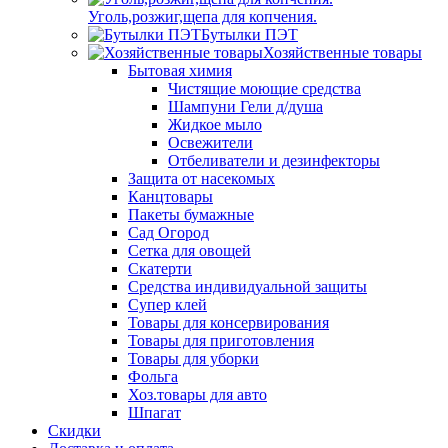
Уголь,розжиг,щепа для копчения.
Бутылки ПЭТ
Хозяйственные товары
Бытовая химия
Чистящие моющие средства
Шампуни Гели д/душа
Жидкое мыло
Освежители
Отбеливатели и дезинфекторы
Защита от насекомых
Канцтовары
Пакеты бумажные
Сад Огород
Сетка для овощей
Скатерти
Средства индивидуальной защиты
Супер клей
Товары для консервирования
Товары для приготовления
Товары для уборки
Фольга
Хоз.товары для авто
Шпагат
Скидки