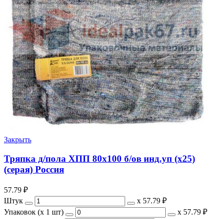
Закрыть
Тряпка д/пола ХПП 80х100 б/ов инд.уп (х25)
(серая) Россия
57.79
₽
Штук
х
57.79 ₽
Упаковок (x 1 шт)
х
57.79 ₽