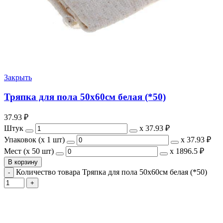
Закрыть
Тряпка для пола 50х60см белая (*50)
37.93
₽
Штук
х
37.93 ₽
Упаковок (x 1 шт)
х
37.93 ₽
Мест (x 50 шт)
х
1896.5 ₽
В корзину
Количество товара Тряпка для пола 50х60см белая (*50)