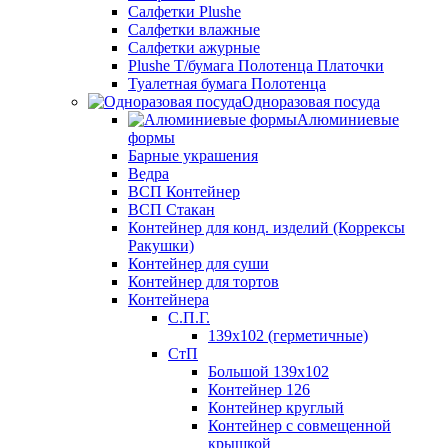
Салфетки Plushe
Салфетки влажные
Салфетки ажурные
Plushe Т/бумага Полотенца Платочки
Туалетная бумага Полотенца
Одноразовая посуда
Алюминиевые
формы
Барные украшения
Ведра
ВСП Контейнер
ВСП Стакан
Контейнер для конд. изделий (Коррексы
Ракушки)
Контейнер для суши
Контейнер для тортов
Контейнера
С.П.Г.
139х102 (герметичные)
СтП
Большой 139х102
Контейнер 126
Контейнер круглый
Контейнер с совмещенной
крышкой