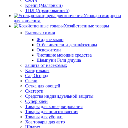
Скотч
Крепп (Малярный)
ТПЛ (Армированный)
Уголь,розжиг,щепа
для копчения.
Хозяйственные товары
Бытовая химия
Жидкое мыло
Отбеливатели и дезинфекторы
Освежители
Чистящие моющие средства
Шампуни Гели д/душа
Защита от насекомых
Канцтовары
Сад Огород
Свечи
Сетка для овощей
Скатерти
Средства индивидуальной защиты
Супер клей
Товары для консервирования
Товары для приготовления
Товары для уборки
Хоз.товары для авто
Шпагат