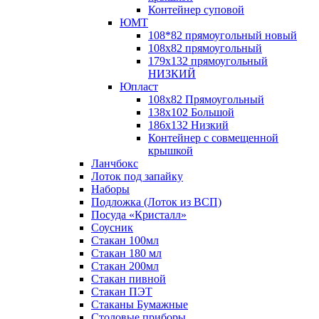
Контейнер суповой
ЮМТ
108*82 прямоугольный новый
108х82 прямоугольный
179х132 прямоугольный
НИЗКИЙ
Юпласт
108х82 Прямоугольный
138х102 Большой
186х132 Низкий
Контейнер с совмещенной
крышкой
Ланчбокс
Лоток под запайку
Наборы
Подложка (Лоток из ВСП)
Посуда «Кристалл»
Соусник
Стакан 100мл
Стакан 180 мл
Стакан 200мл
Стакан пивной
Стакан ПЭТ
Стаканы Бумажные
Столовые приборы