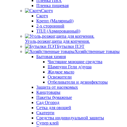
Пленка ПВХ
Пленка пищевая
Скотч
Скотч
Крепп (Малярный)
2-х сторонний
ТПЛ (Армированный)
Уголь,розжиг,щепа для копчения.
Бутылки ПЭТ
Хозяйственные товары
Бытовая химия
Чистящие моющие средства
Шампуни Гели д/душа
Жидкое мыло
Освежители
Отбеливатели и дезинфекторы
Защита от насекомых
Канцтовары
Пакеты бумажные
Сад Огород
Сетка для овощей
Скатерти
Средства индивидуальной защиты
Супер клей