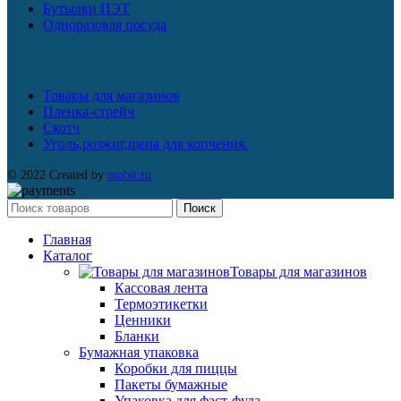
Бутылки ПЭТ
Одноразовая посуда
Товары для магазинов
Пленка-стрейч
Скотч
Уголь,розжиг,щепа для копчения.
© 2022 Created by
mobit.ru
Поиск
Главная
Каталог
Товары для магазинов
Кассовая лента
Термоэтикетки
Ценники
Бланки
Бумажная упаковка
Коробки для пиццы
Пакеты бумажные
Упаковка для фаст-фуда