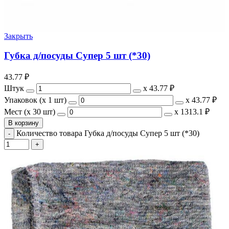
Закрыть
Губка д/посуды Супер 5 шт (*30)
43.77
₽
Штук
х
43.77 ₽
Упаковок (x 1 шт)
х
43.77 ₽
Мест (x 30 шт)
х
1313.1 ₽
В корзину
Количество товара Губка д/посуды Супер 5 шт (*30)