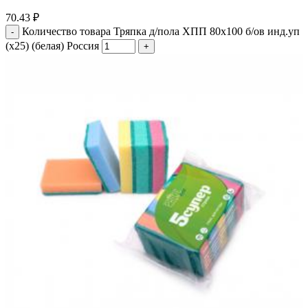
70.43
₽
Количество товара Тряпка д/пола ХПП 80х100 б/ов инд.уп
(х25) (белая) Россия