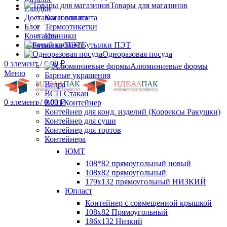
Товары для магазинов
Скидки
Доставка и оплата
Кассовая лента
Блог
Термоэтикетки
Контакты
Ценники
Личный кабинет
Бутылки ПЭТ
Одноразовая посуда
0
элемент
/
0.00
₽
Алюминиевые формы
Меню
Барные украшения
Ведра
ВСП Стакан
0
элемент
/
0.00
₽
ВСП Контейнер
Контейнер для конд. изделий (Коррексы Ракушки)
Контейнер для суши
Контейнер для тортов
Контейнера
ЮМТ
108*82 прямоугольный новый
108х82 прямоугольный
179х132 прямоугольный НИЗКИЙ
Юпласт
Контейнер с совмещенной крышкой
108х82 Прямоугольный
186х132 Низкий