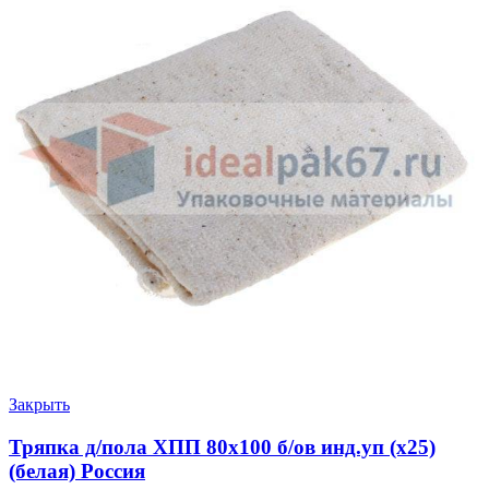
Закрыть
Тряпка д/пола ХПП 80х100 б/ов инд.уп (х25)
(белая) Россия