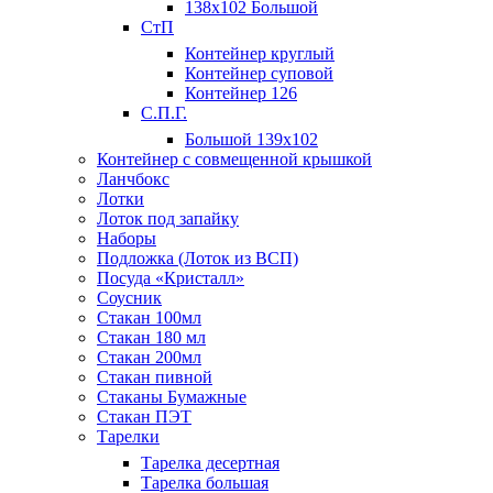
138х102 Большой
СтП
Контейнер круглый
Контейнер суповой
Контейнер 126
С.П.Г.
Большой 139х102
Контейнер с совмещенной крышкой
Ланчбокс
Лотки
Лоток под запайку
Наборы
Подложка (Лоток из ВСП)
Посуда «Кристалл»
Соусник
Стакан 100мл
Стакан 180 мл
Стакан 200мл
Стакан пивной
Стаканы Бумажные
Стакан ПЭТ
Тарелки
Тарелка десертная
Тарелка большая