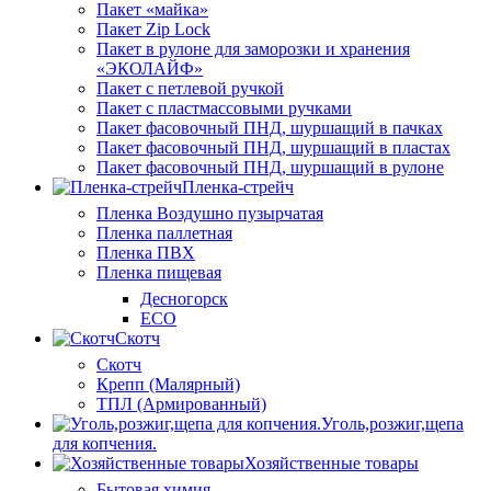
Пакет «майка»
Пакет Zip Lock
Пакет в рулоне для заморозки и хранения
«ЭКОЛАЙФ»
Пакет с петлевой ручкой
Пакет с пластмассовыми ручками
Пакет фасовочный ПНД, шуршащий в пачках
Пакет фасовочный ПНД, шуршащий в пластах
Пакет фасовочный ПНД, шуршащий в рулоне
Пленка-стрейч
Пленка Воздушно пузырчатая
Пленка паллетная
Пленка ПВХ
Пленка пищевая
Десногорск
ECO
Скотч
Скотч
Крепп (Малярный)
ТПЛ (Армированный)
Уголь,розжиг,щепа
для копчения.
Хозяйственные товары
Бытовая химия