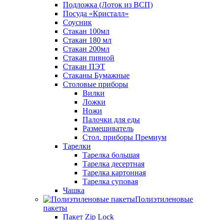
Подложка (Лоток из ВСП)
Посуда «Кристалл»
Соусник
Стакан 100мл
Стакан 180 мл
Стакан 200мл
Стакан пивной
Стакан ПЭТ
Стаканы Бумажные
Столовые приборы
Вилки
Ложки
Ножи
Палочки для еды
Размешиватель
Стол. приборы Премиум
Тарелки
Тарелка большая
Тарелка десертная
Тарелка картонная
Тарелка суповая
Чашка
Полиэтиленовые
пакеты
Пакет Zip Lock