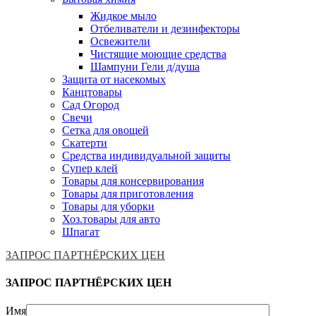
Жидкое мыло
Отбеливатели и дезинфекторы
Освежители
Чистящие моющие средства
Шампуни Гели д/душа
Защита от насекомых
Канцтовары
Сад Огород
Свечи
Сетка для овощей
Скатерти
Средства индивидуальной защиты
Супер клей
Товары для консервирования
Товары для приготовления
Товары для уборки
Хоз.товары для авто
Шпагат
ЗАПРОС ПАРТНЁРСКИХ ЦЕН
ЗАПРОС ПАРТНЁРСКИХ ЦЕН
Имя