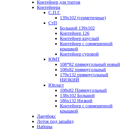
Контейнер для тортов
Контейнера
С.П.Г.
139х102 (герметичные)
СтП
Большой 139х102
Контейнер 126
Контейнер круглый
Контейнер с совмещенной
крышкой
Контейнер суповой
ЮМТ
108*82 прямоугольный новый
108х82 прямоугольный
179х132 прямоугольный
НИЗКИЙ
Юпласт
108х82 Прямоугольный
138х102 Большой
186х132 Низкий
Контейнер с совмещенной
крышкой
Ланчбокс
Лоток под запайку
Наборы