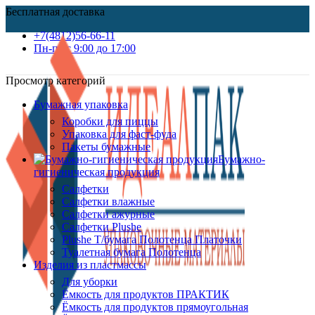
Бесплатная доставка
+7(4812)56-66-11
Пн-пт c 9:00 до 17:00
Просмотр категорий
Бумажная упаковка
Коробки для пиццы
Упаковка для фаст-фуда
Пакеты бумажные
Бумажно-
гигиеническая продукция
Салфетки
Салфетки влажные
Салфетки ажурные
Салфетки Plushe
Plushe Т/бумага Полотенца Платочки
Туалетная бумага Полотенца
Изделия из пластмассы
Для уборки
Ёмкость для продуктов ПРАКТИК
Ёмкость для продуктов прямоугольная