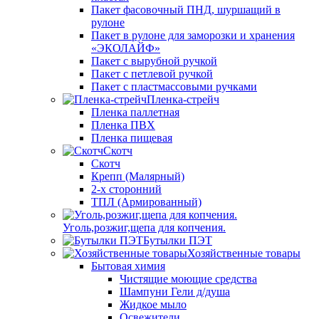
Пакет фасовочный ПНД, шуршащий в
рулоне
Пакет в рулоне для заморозки и хранения
«ЭКОЛАЙФ»
Пакет с вырубной ручкой
Пакет с петлевой ручкой
Пакет с пластмассовыми ручками
Пленка-стрейч
Пленка паллетная
Пленка ПВХ
Пленка пищевая
Скотч
Скотч
Крепп (Малярный)
2-х сторонний
ТПЛ (Армированный)
Уголь,розжиг,щепа для копчения.
Бутылки ПЭТ
Хозяйственные товары
Бытовая химия
Чистящие моющие средства
Шампуни Гели д/душа
Жидкое мыло
Освежители