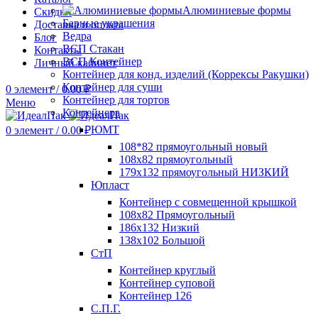
Алюминиевые формы
Скидки
Барные украшения
Доставка и оплата
Ведра
Блог
ВСП Стакан
Контакты
ВСП Контейнер
Личный кабинет
Контейнер для конд. изделий (Коррексы Ракушки)
Контейнер для суши
0
элемент
/
0.00
₽
Контейнер для тортов
Меню
Контейнера
ЮМТ
0
элемент
/
0.00
₽
108*82 прямоугольный новый
108х82 прямоугольный
179х132 прямоугольный НИЗКИЙ
Юпласт
Контейнер с совмещенной крышкой
108х82 Прямоугольный
186х132 Низкий
138х102 Большой
СтП
Контейнер круглый
Контейнер суповой
Контейнер 126
С.П.Г.