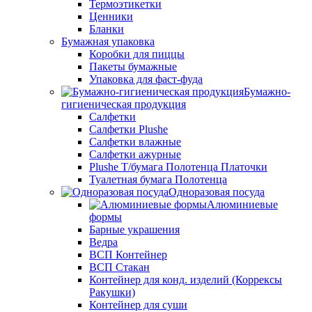
Термоэтикетки
Ценники
Бланки
Бумажная упаковка
Коробки для пиццы
Пакеты бумажные
Упаковка для фаст-фуда
Бумажно-
гигиеническая продукция
Салфетки
Салфетки Plushe
Салфетки влажные
Салфетки ажурные
Plushe Т/бумага Полотенца Платочки
Туалетная бумага Полотенца
Одноразовая посуда
Алюминиевые
формы
Барные украшения
Ведра
ВСП Контейнер
ВСП Стакан
Контейнер для конд. изделий (Коррексы
Ракушки)
Контейнер для суши