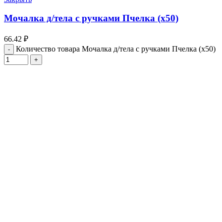
Мочалка д/тела с ручками Пчелка (х50)
66.42
₽
Количество товара Мочалка д/тела с ручками Пчелка (х50)