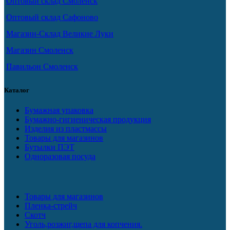
Оптовый склад Смоленск
Оптовый склад Сафоново
Магазин-Склад Великие Луки
Магазин Смоленск
Павильон Смоленск
Каталог
Бумажная упаковка
Бумажно-гигиеническая продукция
Изделия из пластмассы
Товары для магазинов
Бутылки ПЭТ
Одноразовая посуда
Товары для магазинов
Пленка-стрейч
Скотч
Уголь,розжиг,щепа для копчения.