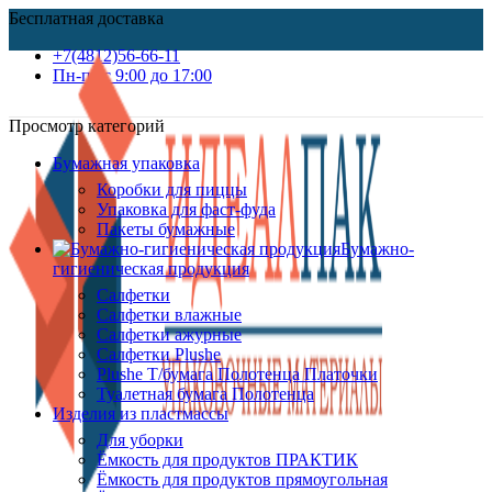
Бесплатная доставка
+7(4812)56-66-11
Пн-пт c 9:00 до 17:00
Просмотр категорий
Бумажная упаковка
Коробки для пиццы
Упаковка для фаст-фуда
Пакеты бумажные
Бумажно-
гигиеническая продукция
Салфетки
Салфетки влажные
Салфетки ажурные
Салфетки Plushe
Plushe Т/бумага Полотенца Платочки
Туалетная бумага Полотенца
Изделия из пластмассы
Для уборки
Ёмкость для продуктов ПРАКТИК
Ёмкость для продуктов прямоугольная