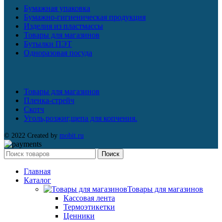
Бумажная упаковка
Бумажно-гигиеническая продукция
Изделия из пластмассы
Товары для магазинов
Бутылки ПЭТ
Одноразовая посуда
Товары для магазинов
Пленка-стрейч
Скотч
Уголь,розжиг,щепа для копчения.
© 2022 Created by
mobit.ru
Поиск
Главная
Каталог
Товары для магазинов
Кассовая лента
Термоэтикетки
Ценники