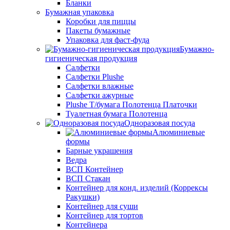
Бланки
Бумажная упаковка
Коробки для пиццы
Пакеты бумажные
Упаковка для фаст-фуда
Бумажно-
гигиеническая продукция
Салфетки
Салфетки Plushe
Салфетки влажные
Салфетки ажурные
Plushe Т/бумага Полотенца Платочки
Туалетная бумага Полотенца
Одноразовая посуда
Алюминиевые
формы
Барные украшения
Ведра
ВСП Контейнер
ВСП Стакан
Контейнер для конд. изделий (Коррексы
Ракушки)
Контейнер для суши
Контейнер для тортов
Контейнера