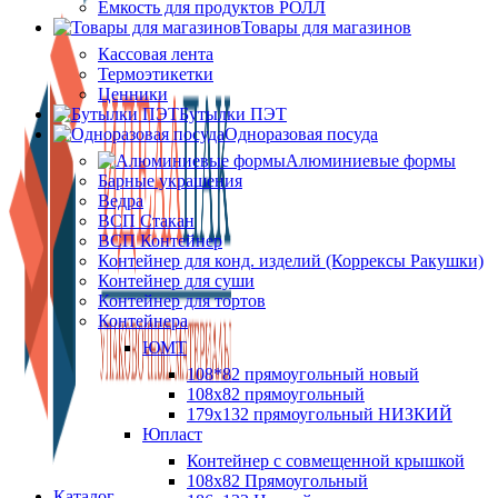
Ёмкость для продуктов РОЛЛ
Товары для магазинов
Кассовая лента
Термоэтикетки
Ценники
Бутылки ПЭТ
Одноразовая посуда
Алюминиевые формы
Барные украшения
Ведра
ВСП Стакан
ВСП Контейнер
Контейнер для конд. изделий (Коррексы Ракушки)
Контейнер для суши
Контейнер для тортов
Контейнера
ЮМТ
108*82 прямоугольный новый
108х82 прямоугольный
179х132 прямоугольный НИЗКИЙ
Юпласт
Контейнер с совмещенной крышкой
108х82 Прямоугольный
Каталог