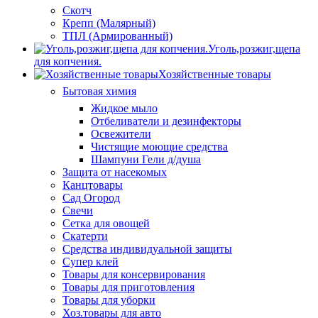
Скотч
Крепп (Малярный)
ТПЛ (Армированный)
Уголь,розжиг,щепа
для копчения.
Хозяйственные товары
Бытовая химия
Жидкое мыло
Отбеливатели и дезинфекторы
Освежители
Чистящие моющие средства
Шампуни Гели д/душа
Защита от насекомых
Канцтовары
Сад Огород
Свечи
Сетка для овощей
Скатерти
Средства индивидуальной защиты
Супер клей
Товары для консервирования
Товары для приготовления
Товары для уборки
Хоз.товары для авто