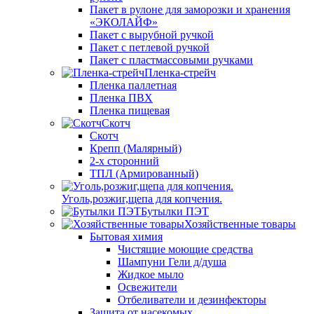
Пакет в рулоне для заморозки и хранения
«ЭКОЛАЙФ»
Пакет с вырубной ручкой
Пакет с петлевой ручкой
Пакет с пластмассовыми ручками
Пленка-стрейч
Пленка паллетная
Пленка ПВХ
Пленка пищевая
Скотч
Скотч
Крепп (Малярный)
2-х сторонний
ТПЛ (Армированный)
Уголь,розжиг,щепа для копчения.
Бутылки ПЭТ
Хозяйственные товары
Бытовая химия
Чистящие моющие средства
Шампуни Гели д/душа
Жидкое мыло
Освежители
Отбеливатели и дезинфекторы
Защита от насекомых