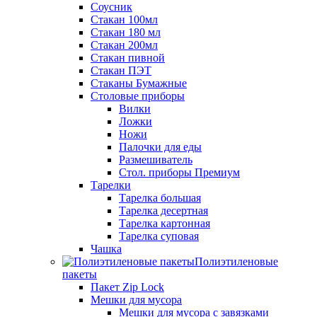
Соусник
Стакан 100мл
Стакан 180 мл
Стакан 200мл
Стакан пивной
Стакан ПЭТ
Стаканы Бумажные
Столовые приборы
Вилки
Ложки
Ножи
Палочки для еды
Размешиватель
Стол. приборы Премиум
Тарелки
Тарелка большая
Тарелка десертная
Тарелка картонная
Тарелка суповая
Чашка
Полиэтиленовые
пакеты
Пакет Zip Lock
Мешки для мусора
Мешки для мусора с завязками