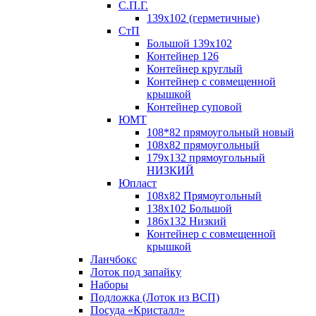
С.П.Г.
139х102 (герметичные)
СтП
Большой 139х102
Контейнер 126
Контейнер круглый
Контейнер с совмещенной
крышкой
Контейнер суповой
ЮМТ
108*82 прямоугольный новый
108х82 прямоугольный
179х132 прямоугольный
НИЗКИЙ
Юпласт
108х82 Прямоугольный
138х102 Большой
186х132 Низкий
Контейнер с совмещенной
крышкой
Ланчбокс
Лоток под запайку
Наборы
Подложка (Лоток из ВСП)
Посуда «Кристалл»