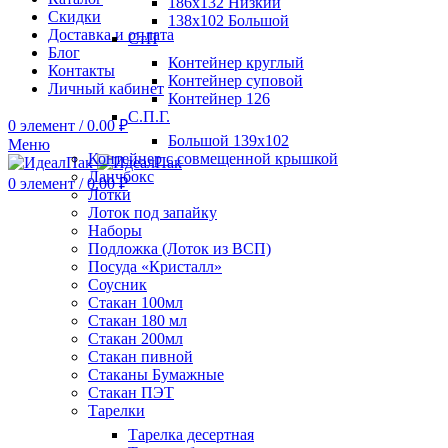
186х132 Низкий
Скидки
138х102 Большой
Доставка и оплата
СтП
Блог
Контейнер круглый
Контакты
Контейнер суповой
Личный кабинет
Контейнер 126
С.П.Г.
0
элемент
/
0.00
₽
Большой 139х102
Меню
Контейнер с совмещенной крышкой
Ланчбокс
0
элемент
/
0.00
₽
Лотки
Лоток под запайку
Наборы
Подложка (Лоток из ВСП)
Посуда «Кристалл»
Соусник
Стакан 100мл
Стакан 180 мл
Стакан 200мл
Стакан пивной
Стаканы Бумажные
Стакан ПЭТ
Тарелки
Тарелка десертная