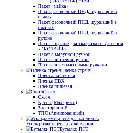
(ЭКОЛАЙФ) 30-60л
Пакет «майка»
Пакет фасовочный ПНД, шуршащий в
пачках
Пакет фасовочный ПНД, шуршащий в
пластах
Пакет фасовочный ПНД, шуршащий в
рулоне
Пакет в рулоне для заморозки и хранения
«ЭКОЛАЙФ»
Пакет с вырубной ручкой
Пакет с петлевой ручкой
Пакет с пластмассовыми ручками
Пленка-стрейч
Пленка паллетная
Пленка ПВХ
Пленка пищевая
Скотч
Скотч
Крепп (Малярный)
2-х сторонний
ТПЛ (Армированный)
Уголь,розжиг,щепа для копчения.
Бутылки ПЭТ