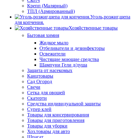
Скотч
Крепп (Малярный)
ТПЛ (Армированный)
Уголь,розжиг,щепа
для копчения.
Хозяйственные товары
Бытовая химия
Жидкое мыло
Отбеливатели и дезинфекторы
Освежители
Чистящие моющие средства
Шампуни Гели д/душа
Защита от насекомых
Канцтовары
Сад Огород
Свечи
Сетка для овощей
Скатерти
Средства индивидуальной защиты
Супер клей
Товары для консервирования
Товары для приготовления
Товары для уборки
Хоз.товары для авто
Шпагат