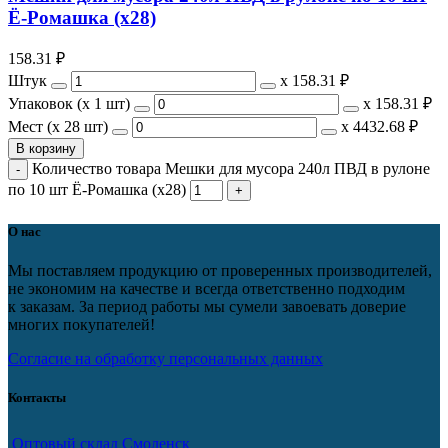
Ё-Ромашка (х28)
158.31
₽
Штук
х
158.31 ₽
Упаковок (x 1 шт)
х
158.31 ₽
Мест (x 28 шт)
х
4432.68 ₽
В корзину
Количество товара Мешки для мусора 240л ПВД в рулоне
по 10 шт Ё-Ромашка (х28)
О нас
Мы поставляем продукцию от проверенных производителей,
не экономим на качестве и всегда ответственно подходим
к заказам. За период работы мы сумели завоевать доверие
многих покупателей!
Согласие на обработку персональных данных
Контакты
Оптовый склад Смоленск