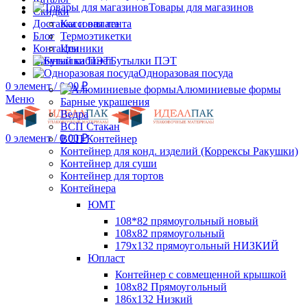
Товары для магазинов
Скидки
Доставка и оплата
Кассовая лента
Блог
Термоэтикетки
Контакты
Ценники
Личный кабинет
Бутылки ПЭТ
Одноразовая посуда
0
элемент
/
0.00
₽
Алюминиевые формы
Меню
Барные украшения
Ведра
ВСП Стакан
0
элемент
/
0.00
₽
ВСП Контейнер
Контейнер для конд. изделий (Коррексы Ракушки)
Контейнер для суши
Контейнер для тортов
Контейнера
ЮМТ
108*82 прямоугольный новый
108х82 прямоугольный
179х132 прямоугольный НИЗКИЙ
Юпласт
Контейнер с совмещенной крышкой
108х82 Прямоугольный
186х132 Низкий