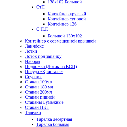
138х102 Большой
СтП
Контейнер круглый
Контейнер суповой
Контейнер 126
С.П.Г.
Большой 139х102
Контейнер с совмещенной крышкой
Ланчбокс
Лотки
Лоток под запайку
Наборы
Подложка (Лоток из ВСП)
Посуда «Кристалл»
Соусник
Стакан 100мл
Стакан 180 мл
Стакан 200мл
Стакан пивной
Стаканы Бумажные
Стакан ПЭТ
Тарелки
Тарелка десертная
Тарелка большая