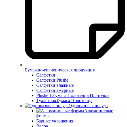
Бумажно-гигиеническая продукция
Салфетки
Салфетки Plushe
Салфетки влажные
Салфетки ажурные
Plushe Т/бумага Полотенца Платочки
Туалетная бумага Полотенца
Одноразовая посуда
Алюминиевые
формы
Барные украшения
Ведра