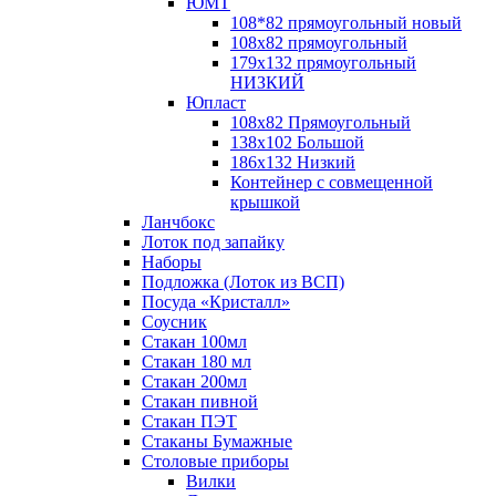
ЮМТ
108*82 прямоугольный новый
108х82 прямоугольный
179х132 прямоугольный
НИЗКИЙ
Юпласт
108х82 Прямоугольный
138х102 Большой
186х132 Низкий
Контейнер с совмещенной
крышкой
Ланчбокс
Лоток под запайку
Наборы
Подложка (Лоток из ВСП)
Посуда «Кристалл»
Соусник
Стакан 100мл
Стакан 180 мл
Стакан 200мл
Стакан пивной
Стакан ПЭТ
Стаканы Бумажные
Столовые приборы
Вилки