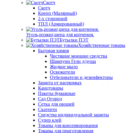
Скотч
Скотч
Крепп (Малярный)
2-х сторонний
ТПЛ (Армированный)
Уголь,розжиг,щепа для копчения.
Бутылки ПЭТ
Хозяйственные товары
Бытовая химия
Чистящие моющие средства
Шампуни Гели д/душа
Жидкое мыло
Освежители
Отбеливатели и дезинфекторы
Защита от насекомых
Канцтовары
Пакеты бумажные
Сад Огород
Сетка для овощей
Скатерти
Средства индивидуальной защиты
Супер клей
Товары для консервирования
Товары для приготовления