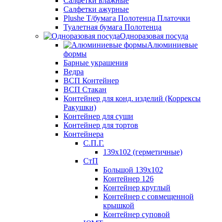
Салфетки влажные
Салфетки ажурные
Plushe Т/бумага Полотенца Платочки
Туалетная бумага Полотенца
Одноразовая посуда
Алюминиевые
формы
Барные украшения
Ведра
ВСП Контейнер
ВСП Стакан
Контейнер для конд. изделий (Коррексы
Ракушки)
Контейнер для суши
Контейнер для тортов
Контейнера
С.П.Г.
139х102 (герметичные)
СтП
Большой 139х102
Контейнер 126
Контейнер круглый
Контейнер с совмещенной
крышкой
Контейнер суповой