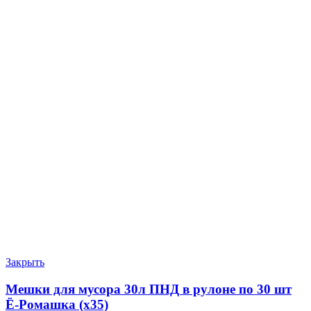
Закрыть
Мешки для мусора 30л ПНД в рулоне по 30 шт
Ё-Ромашка (х35)