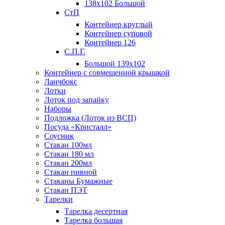
138х102 Большой
СтП
Контейнер круглый
Контейнер суповой
Контейнер 126
С.П.Г.
Большой 139х102
Контейнер с совмещенной крышкой
Ланчбокс
Лотки
Лоток под запайку
Наборы
Подложка (Лоток из ВСП)
Посуда «Кристалл»
Соусник
Стакан 100мл
Стакан 180 мл
Стакан 200мл
Стакан пивной
Стаканы Бумажные
Стакан ПЭТ
Тарелки
Тарелка десертная
Тарелка большая