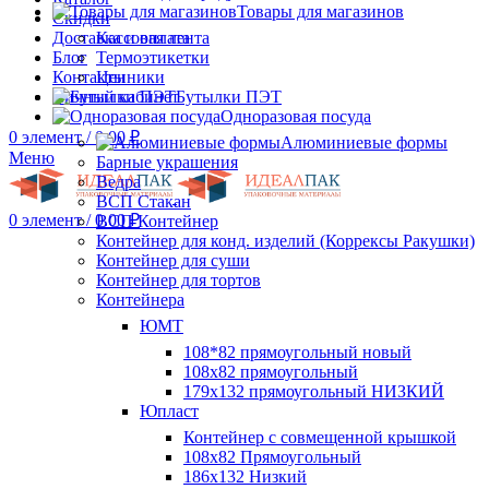
Товары для магазинов
Скидки
Доставка и оплата
Кассовая лента
Блог
Термоэтикетки
Контакты
Ценники
Личный кабинет
Бутылки ПЭТ
Одноразовая посуда
0
элемент
/
0.00
₽
Алюминиевые формы
Меню
Барные украшения
Ведра
ВСП Стакан
0
элемент
/
0.00
₽
ВСП Контейнер
Контейнер для конд. изделий (Коррексы Ракушки)
Контейнер для суши
Контейнер для тортов
Контейнера
ЮМТ
108*82 прямоугольный новый
108х82 прямоугольный
179х132 прямоугольный НИЗКИЙ
Юпласт
Контейнер с совмещенной крышкой
108х82 Прямоугольный
186х132 Низкий