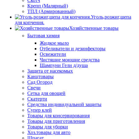
Скотч
Крепп (Малярный)
ТПЛ (Армированный)
Уголь,розжиг,щепа
для копчения.
Хозяйственные товары
Бытовая химия
Жидкое мыло
Отбеливатели и дезинфекторы
Освежители
Чистящие моющие средства
Шампуни Гели д/душа
Защита от насекомых
Канцтовары
Сад Огород
Свечи
Сетка для овощей
Скатерти
Средства индивидуальной защиты
Супер клей
Товары для консервирования
Товары для приготовления
Товары для уборки
Хоз.товары для авто
Шпагат