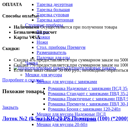
Тарелка десертная
ОПЛАТА
Тарелка большая
Тарелка суповая
Способы оплаты:
Тарелка картонная
Столовые приборы
Наличными
Осуществляется при получении товара
Вилки
Безналичный расчет
Ложки
Карты VISA
Ножи
Стол. приборы Премиум
Скидки:
Размешиватель
Палочки для еды
Скидка 4% предоставляется при суммарном заказе на 5000
Чашка
Скидка 7% предоставляется при суммарном заказе на 1000
Полиэтиленовые пакеты
Если ваш заказ свыше 50 000 руб., необходимо обратить
Мешки для мусора
Подробнее о скидках
Мешки для мусора с завязками
Ромашка Надежные с завязками ПСД 35-
Похожие товары
Ромашка Стандарт с завязками ПВД 35-2
Ромашка Практичные с завязками ПВД 9
Ромашка Премиум с завязками ПВД 30-
Закрыть
Ромашка Броня с завязками 120-240л
Мешки для мусора Надежные ПСД
Лоток №2 (0,5кг) КН-20 PS Позитрон (100) (*2000
Мешки для мусора Ё-Ромашка
Мешки для мусора 20-60л