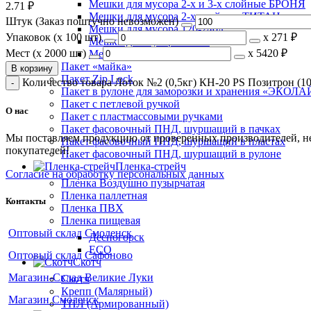
Мешки для мусора 2-х и 3-х слойные БРОНЯ
2.71
₽
Мешки для мусора 2-х слойные ТИТАН
Штук (Заказ поштучно невозможен)
Мешки для мусора 120-240л
Упаковок (x 100 шт)
х
271 ₽
Мешки для мусора Пласт
Мест (x 2000 шт)
х
5420 ₽
Мешки для мусора ПРОФИ
Пакет «майка»
В корзину
Пакет Zip Lock
Количество товара Лоток №2 (0,5кг) КН-20 PS Позитрон (10
Пакет в рулоне для заморозки и хранения «ЭКОЛ
Пакет с петлевой ручкой
О нас
Пакет с пластмассовыми ручками
Пакет фасовочный ПНД, шуршащий в пачках
Мы поставляем продукцию от проверенных производителей, не э
Пакет фасовочный ПНД, шуршащий в пластах
покупателей!
Пакет фасовочный ПНД, шуршащий в рулоне
Пленка-стрейч
Согласие на обработку персональных данных
Пленка Воздушно пузырчатая
Пленка паллетная
Контакты
Пленка ПВХ
Пленка пищевая
Оптовый склад Смоленск
Десногорск
ECO
Оптовый склад Сафоново
Скотч
Магазин-Склад Великие Луки
Скотч
Крепп (Малярный)
Магазин Смоленск
ТПЛ (Армированный)