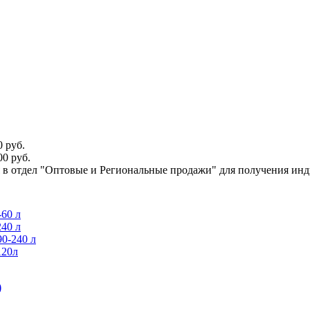
 руб.
0 руб.
ся в отдел "Оптовые и Региональные продажи" для получения ин
60 л
40 л
0-240 л
120л
)