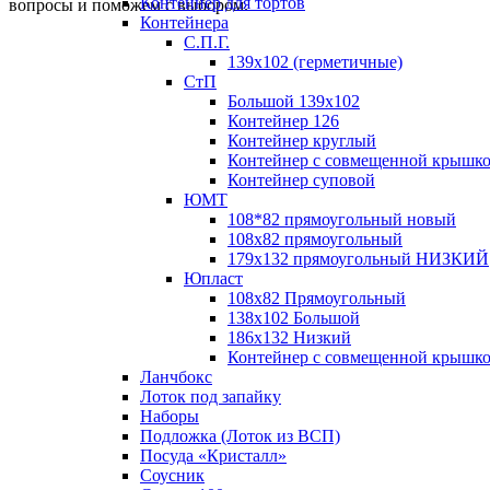
Контейнер для тортов
вопросы и поможем с выбором.
Контейнера
С.П.Г.
139х102 (герметичные)
СтП
Большой 139х102
Контейнер 126
Контейнер круглый
Контейнер с совмещенной крышк
Контейнер суповой
ЮМТ
108*82 прямоугольный новый
108х82 прямоугольный
179х132 прямоугольный НИЗКИЙ
Юпласт
108х82 Прямоугольный
138х102 Большой
186х132 Низкий
Контейнер с совмещенной крышк
Ланчбокс
Лоток под запайку
Наборы
Подложка (Лоток из ВСП)
Посуда «Кристалл»
Соусник