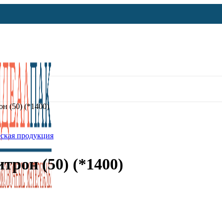
н (50) (*1400)
ская продукция
трон (50) (*1400)