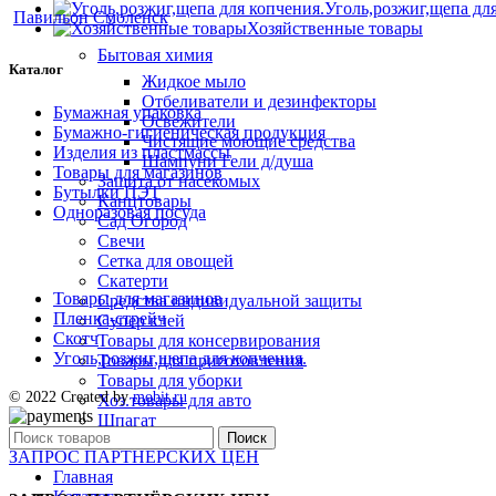
Уголь,розжиг,щепа дл
Павильон Смоленск
Хозяйственные товары
Бытовая химия
Каталог
Жидкое мыло
Отбеливатели и дезинфекторы
Бумажная упаковка
Освежители
Бумажно-гигиеническая продукция
Чистящие моющие средства
Изделия из пластмассы
Шампуни Гели д/душа
Товары для магазинов
Защита от насекомых
Бутылки ПЭТ
Канцтовары
Одноразовая посуда
Сад Огород
Свечи
Сетка для овощей
Скатерти
Товары для магазинов
Средства индивидуальной защиты
Пленка-стрейч
Супер клей
Скотч
Товары для консервирования
Уголь,розжиг,щепа для копчения.
Товары для приготовления
Товары для уборки
© 2022 Created by
mobit.ru
Хоз.товары для авто
Шпагат
Поиск
ЗАПРОС ПАРТНЁРСКИХ ЦЕН
Главная