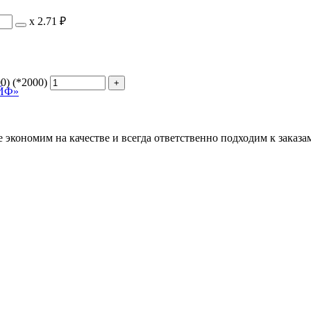
х
2.71 ₽
0) (*2000)
АЙФ»
кономим на качестве и всегда ответственно подходим к заказам