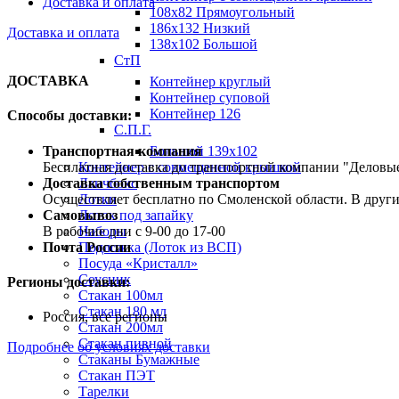
Доставка и оплата
108х82 Прямоугольный
186х132 Низкий
Доставка и оплата
138х102 Большой
СтП
ДОСТАВКА
Контейнер круглый
Контейнер суповой
Контейнер 126
Способы доставки:
С.П.Г.
Транспортная компания
Большой 139х102
Бесплатная доставка до транспортной компании "Делов
Контейнер с совмещенной крышкой
Доставка собственным транспортом
Ланчбокс
Осуществляет бесплатно по Смоленской области. В друг
Лотки
Самовывоз
Лоток под запайку
В рабочие дни с 9-00 до 17-00
Наборы
Почта России
Подложка (Лоток из ВСП)
Посуда «Кристалл»
Соусник
Регионы доставки:
Стакан 100мл
Стакан 180 мл
Россия, все регионы
Стакан 200мл
Стакан пивной
Подробнее об условиях доставки
Стаканы Бумажные
Стакан ПЭТ
Тарелки