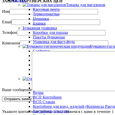
Каталог
ЗАПРОС ПАРТНЁРСКИХ ЦЕН
Товары для магазинов
Кассовая лента
Имя
Термоэтикетки
Ценники
Email
Бланки
Бумажная упаковка
Телефон
Коробки для пиццы
Пакеты бумажные
Упаковка для фаст-фуда
Компания
Бумажно-гиги
Салфетки
Салфетки Plushe
Салфетки влажные
Салфетки ажурные
Plushe Т/бумага Полотенца Платочки
Туалетная бумага Полотенца
Одноразовая посуда
Алюминиевые форм
Барные украшения
Ваше сообщение
Ведра
ВСП Контейнер
ВСП Стакан
Контейнер для конд. изделий (Коррексы Раку
Контейнер для суши
Укажите контактные данные и мы свяжемся с вами в течение 1 