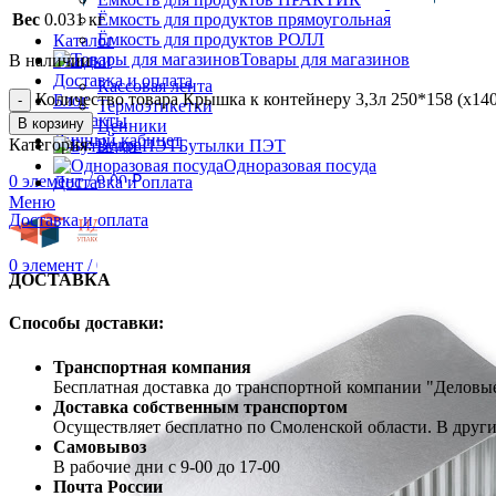
Вес
0.031 кг
Ёмкость для продуктов прямоугольная
Ёмкость для продуктов РОЛЛ
Каталог
Товары для магазинов
В наличии
Скидки
Доставка и оплата
Кассовая лента
Количество товара Крышка к контейнеру 3,3л 250*158 (х140
Блог
Термоэтикетки
Контакты
В корзину
Ценники
Личный кабинет
Категория:
Ведра
Бутылки ПЭТ
Одноразовая посуда
0
элемент
/
0.00
₽
Доставка и оплата
Меню
Доставка и оплата
0
элемент
/
0.00
₽
ДОСТАВКА
Способы доставки:
Транспортная компания
Бесплатная доставка до транспортной компании "Делов
Доставка собственным транспортом
Осуществляет бесплатно по Смоленской области. В друг
Самовывоз
В рабочие дни с 9-00 до 17-00
Почта России