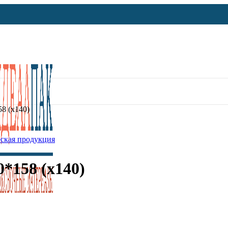
8 (х140)
ская продукция
*158 (х140)