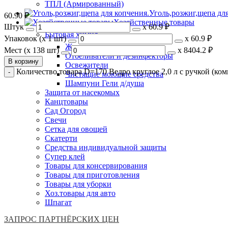
ТПЛ (Армированный)
Уголь,розжиг,щепа дл
60.90
₽
Хозяйственные товары
Штук
х
60.9 ₽
Бытовая химия
Упаковок (x 1 шт)
х
60.9 ₽
Жидкое мыло
Мест (x 138 шт)
х
8404.2 ₽
Отбеливатели и дезинфекторы
В корзину
Освежители
Количество товара D=170 Ведро круглое 2,0 л с ручкой (ком
Чистящие моющие средства
Шампуни Гели д/душа
Защита от насекомых
Канцтовары
Сад Огород
Свечи
Сетка для овощей
Скатерти
Средства индивидуальной защиты
Супер клей
Товары для консервирования
Товары для приготовления
Товары для уборки
Хоз.товары для авто
Шпагат
ЗАПРОС ПАРТНЁРСКИХ ЦЕН