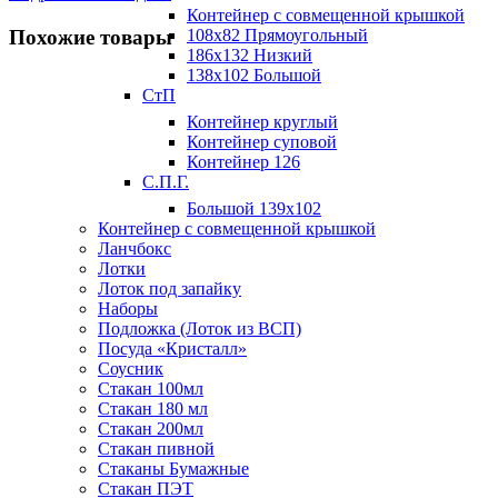
Контейнер с совмещенной крышкой
Похожие товары
108х82 Прямоугольный
186х132 Низкий
138х102 Большой
СтП
Контейнер круглый
Контейнер суповой
Контейнер 126
С.П.Г.
Большой 139х102
Контейнер с совмещенной крышкой
Ланчбокс
Лотки
Лоток под запайку
Наборы
Подложка (Лоток из ВСП)
Посуда «Кристалл»
Соусник
Стакан 100мл
Стакан 180 мл
Стакан 200мл
Стакан пивной
Стаканы Бумажные
Стакан ПЭТ