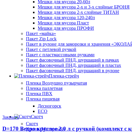
Мешки для мусора 20-60л
Мешки для мусора 2-х и 3-х слойные БРОНЯ
Мешки для мусора 2-х слойные ТИТАН
Мешки для мусора 120-240л
Мешки для мусора Пласт
Мешки для мусора ПРОФИ
Пакет «майка»
Пакет Zip Lock
Пакет в рулоне для заморозки и хранения «ЭКОЛ
Пакет с петлевой ручкой
Пакет с пластмассовыми ручками
Пакет фасовочный ПНД, шуршащий в пачках
Пакет фасовочный ПНД, шуршащий в пластах
Пакет фасовочный ПНД, шуршащий в рулоне
Пленка-стрейч
Пленка Воздушно пузырчатая
Пленка паллетная
Пленка ПВХ
Пленка пищевая
Десногорск
ECO
Скотч
Закрыть
Скотч
D=170 Ведро круглое 2,0 л с ручкой (комплект с 
Крепп (Малярный)