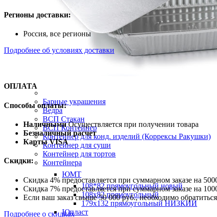
Регионы доставки:
Россия, все регионы
Подробнее об условиях доставки
ОПЛАТА
Барные украшения
Способы оплаты:
Ведра
ВСП Стакан
Наличными
Осуществляется при получении товара
ВСП Контейнер
Безналичный расчет
Контейнер для конд. изделий (Коррексы Ракушки)
Карты VISA
Контейнер для суши
Контейнер для тортов
Скидки:
Контейнера
ЮМТ
Скидка 4% предоставляется при суммарном заказе на 5000
108*82 прямоугольный новый
Скидка 7% предоставляется при суммарном заказе на 1000
108х82 прямоугольный
Если ваш заказ свыше 50 000 руб., необходимо обратить
179х132 прямоугольный НИЗКИЙ
Юпласт
Подробнее о скидках