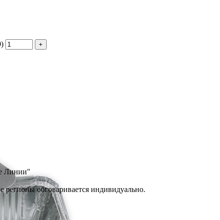
)
ые Линии"
ие регионы обговаривается индивидуально.