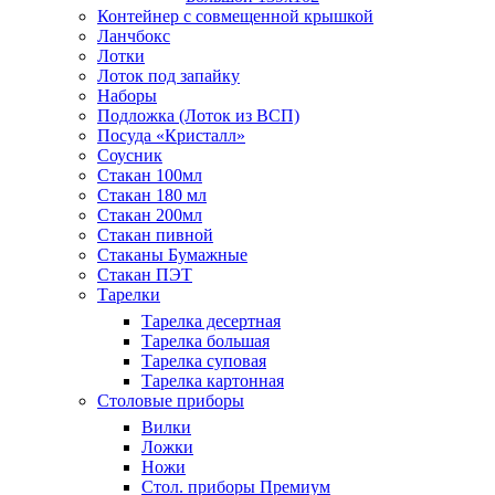
Контейнер с совмещенной крышкой
Ланчбокс
Лотки
Лоток под запайку
Наборы
Подложка (Лоток из ВСП)
Посуда «Кристалл»
Соусник
Стакан 100мл
Стакан 180 мл
Стакан 200мл
Стакан пивной
Стаканы Бумажные
Стакан ПЭТ
Тарелки
Тарелка десертная
Тарелка большая
Тарелка суповая
Тарелка картонная
Столовые приборы
Вилки
Ложки
Ножи
Стол. приборы Премиум