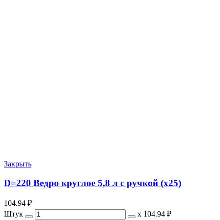
Закрыть
D=220 Ведро круглое 5,8 л с ручкой (х25)
104.94
₽
Штук
х
104.94 ₽