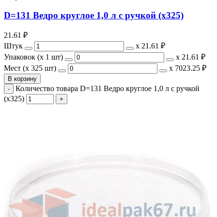
D=131 Ведро круглое 1,0 л с ручкой (х325)
21.61
₽
Штук
х
21.61 ₽
Упаковок (x 1 шт)
х
21.61 ₽
Мест (x 325 шт)
х
7023.25 ₽
В корзину
Количество товара D=131 Ведро круглое 1,0 л с ручкой
(х325)