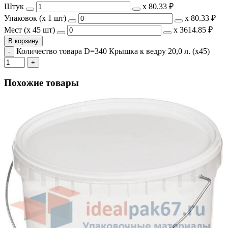
Штук
х
80.33 ₽
Упаковок (x 1 шт)
х
80.33 ₽
Мест (x 45 шт)
х
3614.85 ₽
В корзину
Количество товара D=340 Крышка к ведру 20,0 л. (х45)
Похожие товары