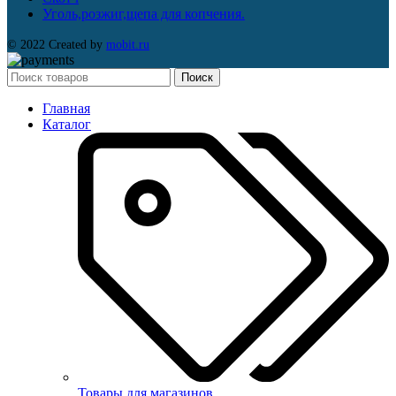
Уголь,розжиг,щепа для копчения.
© 2022 Created by
mobit.ru
Поиск
Главная
Каталог
Товары для магазинов