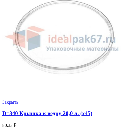
Закрыть
D=340 Крышка к ведру 20,0 л. (х45)
80.33
₽