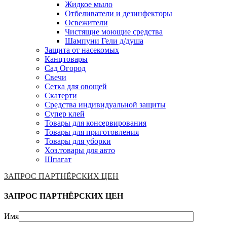
Жидкое мыло
Отбеливатели и дезинфекторы
Освежители
Чистящие моющие средства
Шампуни Гели д/душа
Защита от насекомых
Канцтовары
Сад Огород
Свечи
Сетка для овощей
Скатерти
Средства индивидуальной защиты
Супер клей
Товары для консервирования
Товары для приготовления
Товары для уборки
Хоз.товары для авто
Шпагат
ЗАПРОС ПАРТНЁРСКИХ ЦЕН
ЗАПРОС ПАРТНЁРСКИХ ЦЕН
Имя