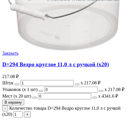
Закрыть
D=294 Ведро круглое 11,0 л с ручкой (х20)
217.08
₽
Штук
х
217.08 ₽
Упаковок (x 1 шт)
х
217.08 ₽
Мест (x 20 шт)
х
4341.6 ₽
В корзину
Количество товара D=294 Ведро круглое 11,0 л с ручкой
(х20)