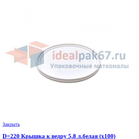
Закрыть
D=220 Крышка к ведру 5,8 л.белая (х100)