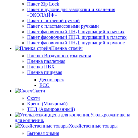
Пакет Zip Lock
Пакет в рулоне для заморозки и хранения
«ЭКОЛАЙФ»
Пакет с петлевой ручкой
Пакет с пластмассовыми ручками
Пакет фасовочный ПНД, шуршащий в пачках
Пакет фасовочный ПНД, шуршащий в пластах
Пакет фасовочный ПНД, шуршащий в рулоне
Пленка-стрейч
Пленка Воздушно пузырчатая
Пленка паллетная
Пленка ПВХ
Пленка пищевая
Десногорск
ECO
Скотч
Скотч
Крепп (Малярный)
ТПЛ (Армированный)
Уголь,розжиг,щепа
для копчения.
Хозяйственные товары
Бытовая химия