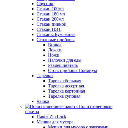
Соусник
Стакан 100мл
Стакан 180 мл
Стакан 200мл
Стакан пивной
Стакан ПЭТ
Стаканы Бумажные
Столовые приборы
Вилки
Ложки
Ножи
Палочки для еды
Размешиватель
Стол. приборы Премиум
Тарелки
Тарелка большая
Тарелка десертная
Тарелка картонная
Тарелка суповая
Чашка
Полиэтиленовые
пакеты
Пакет Zip Lock
Мешки для мусора
Мешки для мусора с завязками