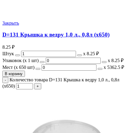
Закрыть
D=131 Крышка к ведру 1,0 л., 0,8л (х650)
8.25
₽
Штук
х
8.25 ₽
Упаковок (x 1 шт)
х
8.25 ₽
Мест (x 650 шт)
х
5362.5 ₽
В корзину
Количество товара D=131 Крышка к ведру 1,0 л., 0,8л
(х650)