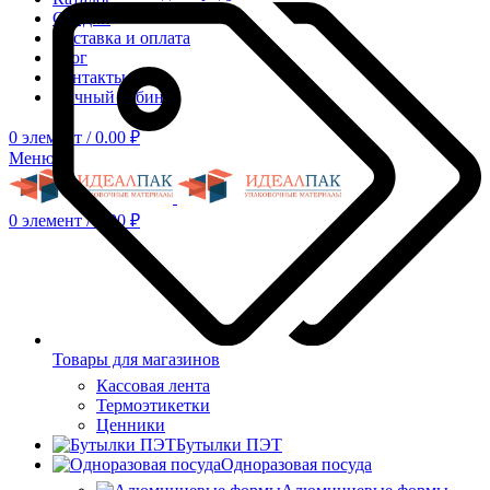
Скидки
Доставка и оплата
Блог
Контакты
Личный кабинет
0
элемент
/
0.00
₽
Меню
0
элемент
/
0.00
₽
Товары для магазинов
Кассовая лента
Термоэтикетки
Ценники
Бутылки ПЭТ
Одноразовая посуда