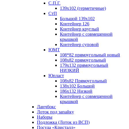
С.П.Г.
139х102 (герметичные)
СтП
Большой 139х102
Контейнер 126
Контейнер круглый
Контейнер с совмещенной
крышкой
Контейнер суповой
ЮМТ
108*82 прямоугольный новый
108х82 прямоугольный
179х132 прямоугольный
НИЗКИЙ
Юпласт
108х82 Прямоугольный
138х102 Большой
186х132 Низкий
Контейнер с совмещенной
крышкой
Ланчбокс
Лоток под запайку
Наборы
Подложка (Лоток из ВСП)
Посуда «Кристалл»