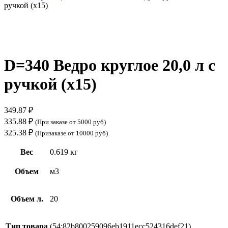
ручкой (х15)
Нажмите, чтобы увеличить
D=340 Ведро круглое 20,0 л с
ручкой (х15)
349.87
₽
335.88
₽
(При заказе от 5000 руб)
325.38
₽
(Призаказе от 10000 руб)
Вес
0.619 кг
Объем
м3
Объем л.
20
Тип товара
(54:82b800259096eb1911ecc524316def21)