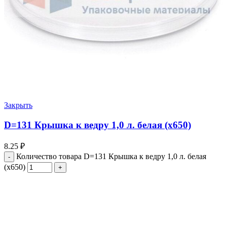
Закрыть
D=131 Крышка к ведру 1,0 л. белая (х650)
8.25
₽
Количество товара D=131 Крышка к ведру 1,0 л. белая
(х650)