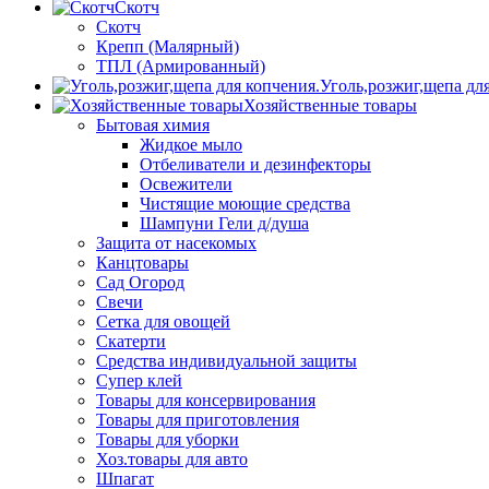
Скотч
Скотч
Крепп (Малярный)
ТПЛ (Армированный)
Уголь,розжиг,щепа дл
Хозяйственные товары
Бытовая химия
Жидкое мыло
Отбеливатели и дезинфекторы
Освежители
Чистящие моющие средства
Шампуни Гели д/душа
Защита от насекомых
Канцтовары
Сад Огород
Свечи
Сетка для овощей
Скатерти
Средства индивидуальной защиты
Супер клей
Товары для консервирования
Товары для приготовления
Товары для уборки
Хоз.товары для авто
Шпагат