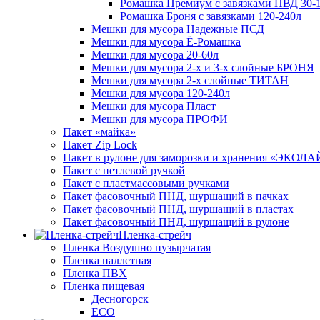
Ромашка Премиум с завязками ПВД 30-
Ромашка Броня с завязками 120-240л
Мешки для мусора Надежные ПСД
Мешки для мусора Ё-Ромашка
Мешки для мусора 20-60л
Мешки для мусора 2-х и 3-х слойные БРОНЯ
Мешки для мусора 2-х слойные ТИТАН
Мешки для мусора 120-240л
Мешки для мусора Пласт
Мешки для мусора ПРОФИ
Пакет «майка»
Пакет Zip Lock
Пакет в рулоне для заморозки и хранения «ЭКОЛ
Пакет с петлевой ручкой
Пакет с пластмассовыми ручками
Пакет фасовочный ПНД, шуршащий в пачках
Пакет фасовочный ПНД, шуршащий в пластах
Пакет фасовочный ПНД, шуршащий в рулоне
Пленка-стрейч
Пленка Воздушно пузырчатая
Пленка паллетная
Пленка ПВХ
Пленка пищевая
Десногорск
ECO