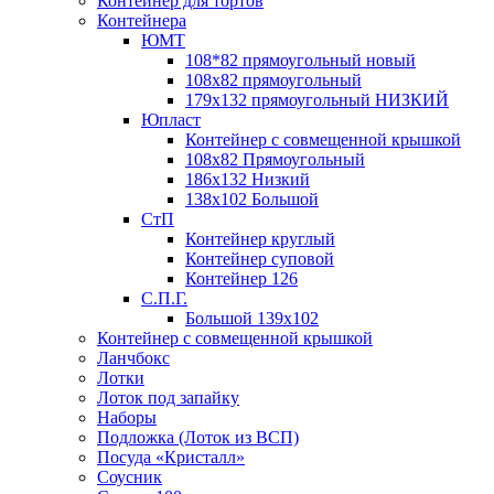
Контейнер для тортов
Контейнера
ЮМТ
108*82 прямоугольный новый
108х82 прямоугольный
179х132 прямоугольный НИЗКИЙ
Юпласт
Контейнер с совмещенной крышкой
108х82 Прямоугольный
186х132 Низкий
138х102 Большой
СтП
Контейнер круглый
Контейнер суповой
Контейнер 126
С.П.Г.
Большой 139х102
Контейнер с совмещенной крышкой
Ланчбокс
Лотки
Лоток под запайку
Наборы
Подложка (Лоток из ВСП)
Посуда «Кристалл»
Соусник