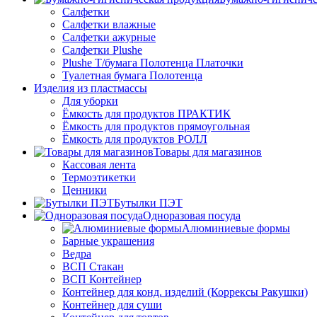
Салфетки
Салфетки влажные
Салфетки ажурные
Салфетки Plushe
Plushe Т/бумага Полотенца Платочки
Туалетная бумага Полотенца
Изделия из пластмассы
Для уборки
Ёмкость для продуктов ПРАКТИК
Ёмкость для продуктов прямоугольная
Ёмкость для продуктов РОЛЛ
Товары для магазинов
Кассовая лента
Термоэтикетки
Ценники
Бутылки ПЭТ
Одноразовая посуда
Алюминиевые формы
Барные украшения
Ведра
ВСП Стакан
ВСП Контейнер
Контейнер для конд. изделий (Коррексы Ракушки)
Контейнер для суши