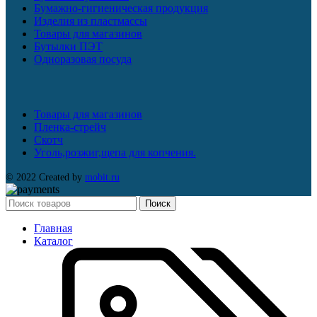
Бумажно-гигиеническая продукция
Изделия из пластмассы
Товары для магазинов
Бутылки ПЭТ
Одноразовая посуда
Товары для магазинов
Пленка-стрейч
Скотч
Уголь,розжиг,щепа для копчения.
© 2022 Created by
mobit.ru
Поиск
Главная
Каталог