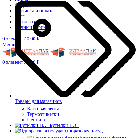
Скидки
Доставка и оплата
Блог
Контакты
Личный кабинет
0
элемент
/
0.00
₽
Меню
0
элемент
/
0.00
₽
Товары для магазинов
Кассовая лента
Термоэтикетки
Ценники
Бутылки ПЭТ
Одноразовая посуда