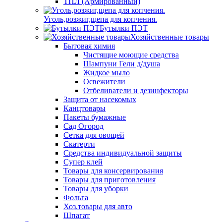
ТПЛ (Армированный)
Уголь,розжиг,щепа для копчения.
Бутылки ПЭТ
Хозяйственные товары
Бытовая химия
Чистящие моющие средства
Шампуни Гели д/душа
Жидкое мыло
Освежители
Отбеливатели и дезинфекторы
Защита от насекомых
Канцтовары
Пакеты бумажные
Сад Огород
Сетка для овощей
Скатерти
Средства индивидуальной защиты
Супер клей
Товары для консервирования
Товары для приготовления
Товары для уборки
Фольга
Хоз.товары для авто
Шпагат