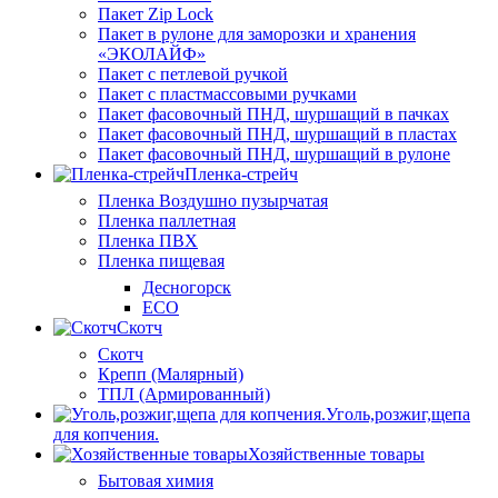
Пакет Zip Lock
Пакет в рулоне для заморозки и хранения
«ЭКОЛАЙФ»
Пакет с петлевой ручкой
Пакет с пластмассовыми ручками
Пакет фасовочный ПНД, шуршащий в пачках
Пакет фасовочный ПНД, шуршащий в пластах
Пакет фасовочный ПНД, шуршащий в рулоне
Пленка-стрейч
Пленка Воздушно пузырчатая
Пленка паллетная
Пленка ПВХ
Пленка пищевая
Десногорск
ECO
Скотч
Скотч
Крепп (Малярный)
ТПЛ (Армированный)
Уголь,розжиг,щепа
для копчения.
Хозяйственные товары
Бытовая химия