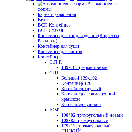
Алюминиевые
формы
Барные украшения
Ведра
ВСП Контейнер
ВСП Стакан
Контейнер для конд. изделий (Коррексы
Ракушки)
Контейнер для суши
Контейнер для тортов
Контейнера
С.П.Г.
139х102 (герметичные)
СтП
Большой 139х102
Контейнер 126
Контейнер круглый
Контейнер с совмещенной
крышкой
Контейнер суповой
ЮМТ
108*82 прямоугольный новый
108х82 прямоугольный
179х132 прямоугольный
НИЗКИЙ