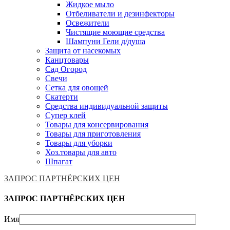
Жидкое мыло
Отбеливатели и дезинфекторы
Освежители
Чистящие моющие средства
Шампуни Гели д/душа
Защита от насекомых
Канцтовары
Сад Огород
Свечи
Сетка для овощей
Скатерти
Средства индивидуальной защиты
Супер клей
Товары для консервирования
Товары для приготовления
Товары для уборки
Хоз.товары для авто
Шпагат
ЗАПРОС ПАРТНЁРСКИХ ЦЕН
ЗАПРОС ПАРТНЁРСКИХ ЦЕН
Имя