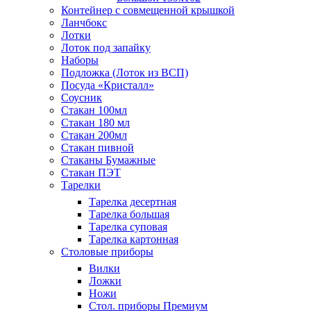
Контейнер с совмещенной крышкой
Ланчбокс
Лотки
Лоток под запайку
Наборы
Подложка (Лоток из ВСП)
Посуда «Кристалл»
Соусник
Стакан 100мл
Стакан 180 мл
Стакан 200мл
Стакан пивной
Стаканы Бумажные
Стакан ПЭТ
Тарелки
Тарелка десертная
Тарелка большая
Тарелка суповая
Тарелка картонная
Столовые приборы
Вилки
Ложки
Ножи
Стол. приборы Премиум