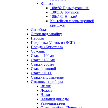
Юпласт
108х82 Прямоугольный
138х102 Большой
186х132 Низкий
Контейнер с совмещенной
крышкой
Ланчбокс
Лоток под запайку
Наборы
Подложка (Лоток из ВСП)
Посуда «Кристалл»
Соусник
Стакан 100мл
Стакан 180 мл
Стакан 200мл
Стакан пивной
Стакан ПЭТ
Стаканы Бумажные
Столовые приборы
Вилки
Ложки
Ножи
Палочки для еды
Размешиватель
Стол. приборы Премиум