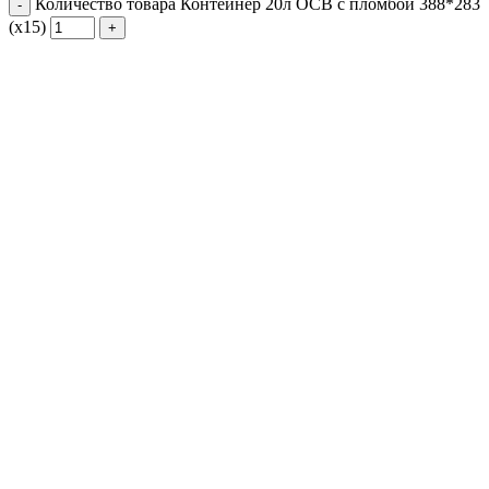
Количество товара Контейнер 20л ОСВ с пломбой 388*283
(х15)