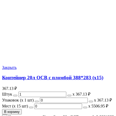
Закрыть
Контейнер 20л ОСВ с пломбой 388*283 (х15)
367.13
₽
Штук
х
367.13 ₽
Упаковок (x 1 шт)
х
367.13 ₽
Мест (x 15 шт)
х
5506.95 ₽
В корзину