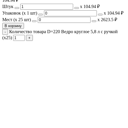
104.94
₽
Штук
х
104.94 ₽
Упаковок (x 1 шт)
х
104.94 ₽
Мест (x 25 шт)
х
2623.5 ₽
В корзину
Количество товара D=220 Ведро круглое 5,8 л с ручкой
(х25)