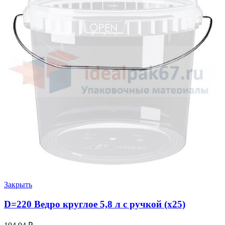
Закрыть
D=220 Ведро круглое 5,8 л с ручкой (х25)