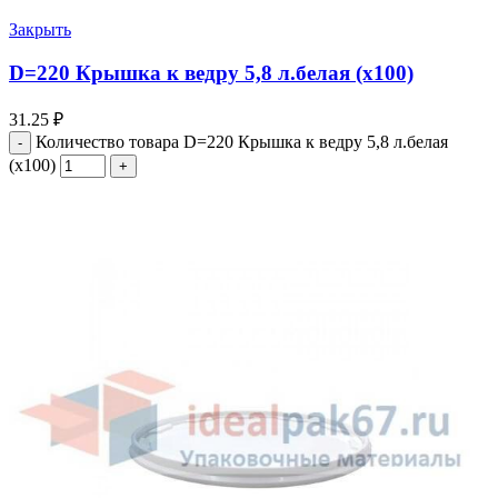
Закрыть
D=220 Крышка к ведру 5,8 л.белая (х100)
31.25
₽
Количество товара D=220 Крышка к ведру 5,8 л.белая
(х100)