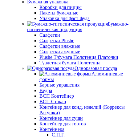
Бумажная упаковка
Коробки для пиццы
Пакеты бумажные
Упаковка для фаст-фуда
Бумажно-
гигиеническая продукция
Салфетки
Салфетки Plushe
Салфетки влажные
Салфетки ажурные
Plushe Т/бумага Полотенца Платочки
Туалетная бумага Полотенца
Одноразовая посуда
Алюминиевые
формы
Барные украшения
Ведра
ВСП Контейнер
ВСП Стакан
Контейнер для конд. изделий (Коррексы
Ракушки)
Контейнер для суши
Контейнер для тортов
Контейнера
С.П.Г.