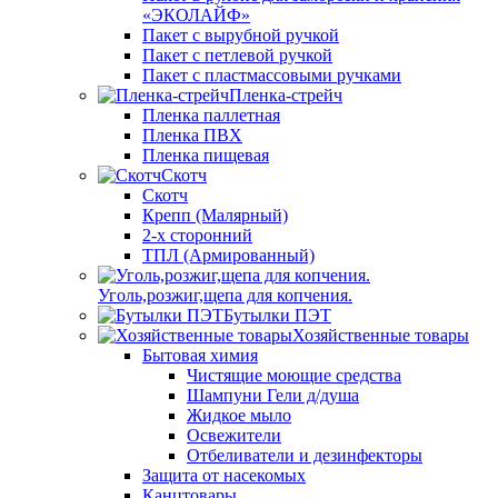
«ЭКОЛАЙФ»
Пакет с вырубной ручкой
Пакет с петлевой ручкой
Пакет с пластмассовыми ручками
Пленка-стрейч
Пленка паллетная
Пленка ПВХ
Пленка пищевая
Скотч
Скотч
Крепп (Малярный)
2-х сторонний
ТПЛ (Армированный)
Уголь,розжиг,щепа для копчения.
Бутылки ПЭТ
Хозяйственные товары
Бытовая химия
Чистящие моющие средства
Шампуни Гели д/душа
Жидкое мыло
Освежители
Отбеливатели и дезинфекторы
Защита от насекомых
Канцтовары