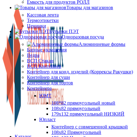
Ёмкость для продуктов РОЛЛ
Товары для магазинов
Кассовая лента
Термоэтикетки
Ценники
Бутылки ПЭТ
Одноразовая посуда
Алюминиевые формы
Барные украшения
Ведра
ВСП Стакан
ВСП Контейнер
Контейнер для конд. изделий (Коррексы Ракушки)
Контейнер для суши
Контейнер для тортов
Контейнера
ЮМТ
108*82 прямоугольный новый
108х82 прямоугольный
179х132 прямоугольный НИЗКИЙ
Юпласт
Контейнер с совмещенной крышкой
108х82 Прямоугольный
Каталог