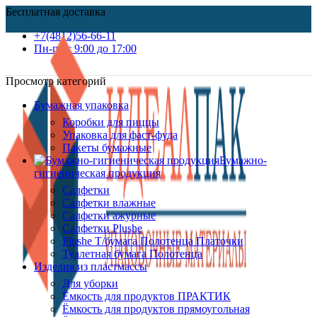
Бесплатная доставка
+7(4812)56-66-11
Пн-пт c 9:00 до 17:00
Просмотр категорий
Бумажная упаковка
Коробки для пиццы
Упаковка для фаст-фуда
Пакеты бумажные
Бумажно-
гигиеническая продукция
Салфетки
Салфетки влажные
Салфетки ажурные
Салфетки Plushe
Plushe Т/бумага Полотенца Платочки
Туалетная бумага Полотенца
Изделия из пластмассы
Для уборки
Ёмкость для продуктов ПРАКТИК
Ёмкость для продуктов прямоугольная