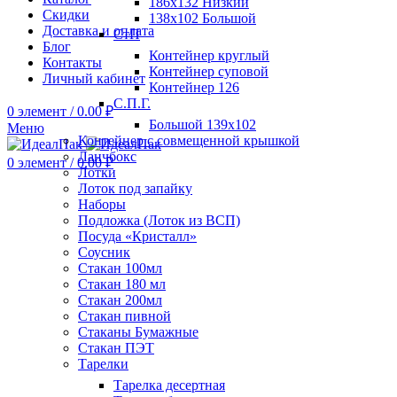
186х132 Низкий
Скидки
138х102 Большой
Доставка и оплата
СтП
Блог
Контейнер круглый
Контакты
Контейнер суповой
Личный кабинет
Контейнер 126
С.П.Г.
0
элемент
/
0.00
₽
Большой 139х102
Меню
Контейнер с совмещенной крышкой
Ланчбокс
0
элемент
/
0.00
₽
Лотки
Лоток под запайку
Наборы
Подложка (Лоток из ВСП)
Посуда «Кристалл»
Соусник
Стакан 100мл
Стакан 180 мл
Стакан 200мл
Стакан пивной
Стаканы Бумажные
Стакан ПЭТ
Тарелки
Тарелка десертная