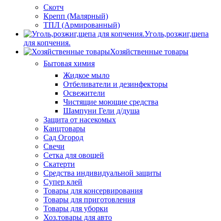
Скотч
Крепп (Малярный)
ТПЛ (Армированный)
Уголь,розжиг,щепа
для копчения.
Хозяйственные товары
Бытовая химия
Жидкое мыло
Отбеливатели и дезинфекторы
Освежители
Чистящие моющие средства
Шампуни Гели д/душа
Защита от насекомых
Канцтовары
Сад Огород
Свечи
Сетка для овощей
Скатерти
Средства индивидуальной защиты
Супер клей
Товары для консервирования
Товары для приготовления
Товары для уборки
Хоз.товары для авто