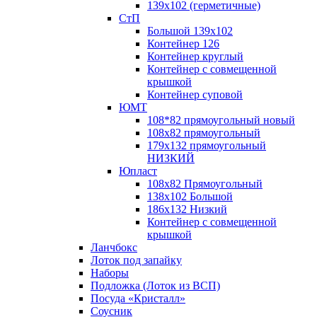
139х102 (герметичные)
СтП
Большой 139х102
Контейнер 126
Контейнер круглый
Контейнер с совмещенной
крышкой
Контейнер суповой
ЮМТ
108*82 прямоугольный новый
108х82 прямоугольный
179х132 прямоугольный
НИЗКИЙ
Юпласт
108х82 Прямоугольный
138х102 Большой
186х132 Низкий
Контейнер с совмещенной
крышкой
Ланчбокс
Лоток под запайку
Наборы
Подложка (Лоток из ВСП)
Посуда «Кристалл»
Соусник