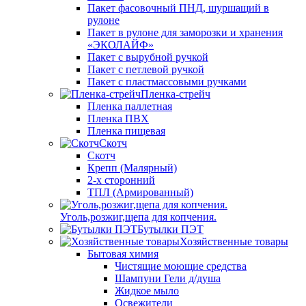
Пакет фасовочный ПНД, шуршащий в
рулоне
Пакет в рулоне для заморозки и хранения
«ЭКОЛАЙФ»
Пакет с вырубной ручкой
Пакет с петлевой ручкой
Пакет с пластмассовыми ручками
Пленка-стрейч
Пленка паллетная
Пленка ПВХ
Пленка пищевая
Скотч
Скотч
Крепп (Малярный)
2-х сторонний
ТПЛ (Армированный)
Уголь,розжиг,щепа для копчения.
Бутылки ПЭТ
Хозяйственные товары
Бытовая химия
Чистящие моющие средства
Шампуни Гели д/душа
Жидкое мыло
Освежители