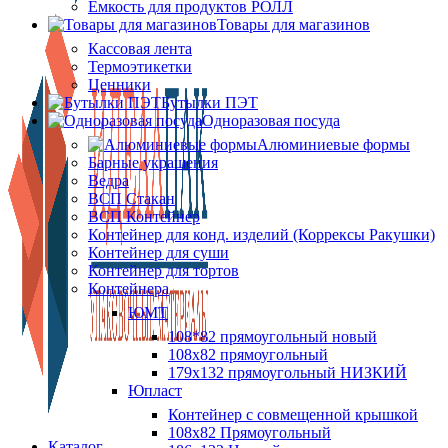
Ёмкость для продуктов РОЛЛ
Товары для магазинов
Кассовая лента
Термоэтикетки
Ценники
Бутылки ПЭТ
Одноразовая посуда
Алюминиевые формы
Барные украшения
Ведра
ВСП Стакан
ВСП Контейнер
Контейнер для конд. изделий (Коррексы Ракушки)
Контейнер для суши
Контейнер для тортов
Контейнера
ЮМТ
108*82 прямоугольный новый
108х82 прямоугольный
179х132 прямоугольный НИЗКИЙ
Юпласт
Контейнер с совмещенной крышкой
108х82 Прямоугольный
Каталог