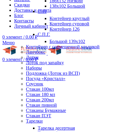
186х132 Низкий
Скидки
138х102 Большой
Доставка и оплата
СтП
Блог
Контейнер круглый
Контакты
Контейнер суповой
Личный кабинет
Контейнер 126
С.П.Г.
0
элемент
/
0.00
₽
Большой 139х102
Меню
Контейнер с совмещенной крышкой
Ланчбокс
Лотки
0
элемент
/
0.00
₽
Лоток под запайку
Наборы
Подложка (Лоток из ВСП)
Посуда «Кристалл»
Соусник
Стакан 100мл
Стакан 180 мл
Стакан 200мл
Стакан пивной
Стаканы Бумажные
Стакан ПЭТ
Тарелки
Тарелка десертная