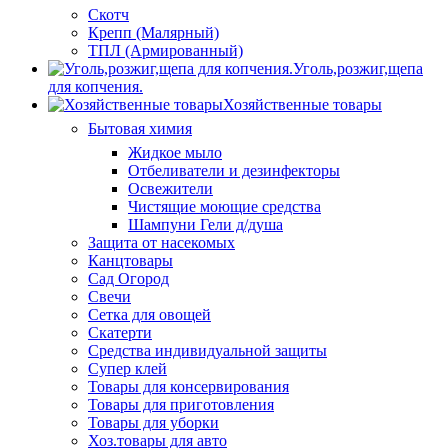
Скотч
Крепп (Малярный)
ТПЛ (Армированный)
Уголь,розжиг,щепа
для копчения.
Хозяйственные товары
Бытовая химия
Жидкое мыло
Отбеливатели и дезинфекторы
Освежители
Чистящие моющие средства
Шампуни Гели д/душа
Защита от насекомых
Канцтовары
Сад Огород
Свечи
Сетка для овощей
Скатерти
Средства индивидуальной защиты
Супер клей
Товары для консервирования
Товары для приготовления
Товары для уборки
Хоз.товары для авто