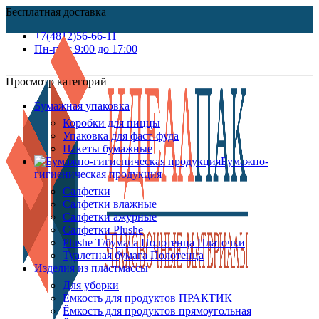
Бесплатная доставка
+7(4812)56-66-11
Пн-пт c 9:00 до 17:00
Просмотр категорий
Бумажная упаковка
Коробки для пиццы
Упаковка для фаст-фуда
Пакеты бумажные
Бумажно-
гигиеническая продукция
Салфетки
Салфетки влажные
Салфетки ажурные
Салфетки Plushe
Plushe Т/бумага Полотенца Платочки
Туалетная бумага Полотенца
Изделия из пластмассы
Для уборки
Ёмкость для продуктов ПРАКТИК
Ёмкость для продуктов прямоугольная