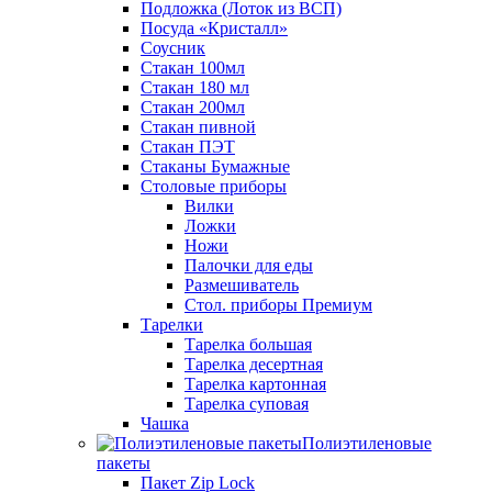
Подложка (Лоток из ВСП)
Посуда «Кристалл»
Соусник
Стакан 100мл
Стакан 180 мл
Стакан 200мл
Стакан пивной
Стакан ПЭТ
Стаканы Бумажные
Столовые приборы
Вилки
Ложки
Ножи
Палочки для еды
Размешиватель
Стол. приборы Премиум
Тарелки
Тарелка большая
Тарелка десертная
Тарелка картонная
Тарелка суповая
Чашка
Полиэтиленовые
пакеты
Пакет Zip Lock