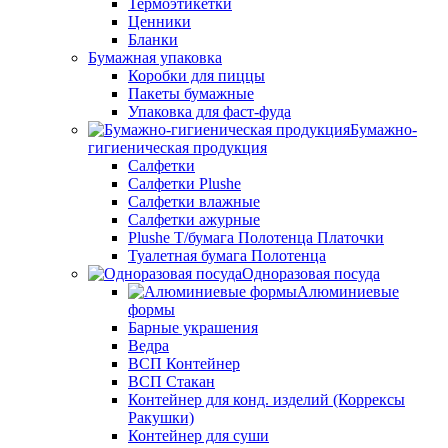
Термоэтикетки
Ценники
Бланки
Бумажная упаковка
Коробки для пиццы
Пакеты бумажные
Упаковка для фаст-фуда
Бумажно-
гигиеническая продукция
Салфетки
Салфетки Plushe
Салфетки влажные
Салфетки ажурные
Plushe Т/бумага Полотенца Платочки
Туалетная бумага Полотенца
Одноразовая посуда
Алюминиевые
формы
Барные украшения
Ведра
ВСП Контейнер
ВСП Стакан
Контейнер для конд. изделий (Коррексы
Ракушки)
Контейнер для суши