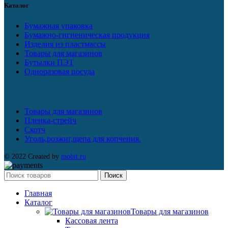
Каталог
Бумажная упаковка
Бумажно-гигиеническая продукция
Изделия из пластмассы
Товары для магазинов
Бутылки ПЭТ
Одноразовая посуда
Товары для магазинов
Пленка-стрейч
Скотч
Уголь,розжиг,щепа для копчения.
© 2022 Created by
mobit.ru
Поиск
Главная
Каталог
Товары для магазинов
Кассовая лента