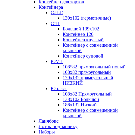
Контейнер для тортов
Контейнера
С.П.Г.
139х102 (герметичные)
СтП
Большой 139х102
Контейнер 126
Контейнер круглый
Контейнер с совмещенной
крышкой
Контейнер суповой
ЮМТ
108*82 прямоугольный новый
108х82 прямоугольный
179х132 прямоугольный
НИЗКИЙ
Юпласт
108х82 Прямоугольный
138х102 Большой
186х132 Низкий
Контейнер с совмещенной
крышкой
Ланчбокс
Лоток под запайку
Наборы