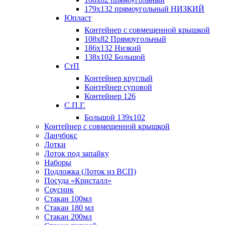
179х132 прямоугольный НИЗКИЙ
Юпласт
Контейнер с совмещенной крышкой
108х82 Прямоугольный
186х132 Низкий
138х102 Большой
СтП
Контейнер круглый
Контейнер суповой
Контейнер 126
С.П.Г.
Большой 139х102
Контейнер с совмещенной крышкой
Ланчбокс
Лотки
Лоток под запайку
Наборы
Подложка (Лоток из ВСП)
Посуда «Кристалл»
Соусник
Стакан 100мл
Стакан 180 мл
Стакан 200мл