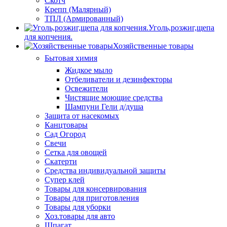
Скотч
Крепп (Малярный)
ТПЛ (Армированный)
Уголь,розжиг,щепа
для копчения.
Хозяйственные товары
Бытовая химия
Жидкое мыло
Отбеливатели и дезинфекторы
Освежители
Чистящие моющие средства
Шампуни Гели д/душа
Защита от насекомых
Канцтовары
Сад Огород
Свечи
Сетка для овощей
Скатерти
Средства индивидуальной защиты
Супер клей
Товары для консервирования
Товары для приготовления
Товары для уборки
Хоз.товары для авто
Шпагат