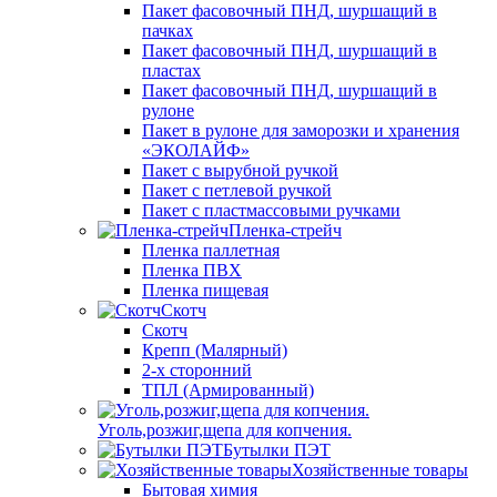
Пакет фасовочный ПНД, шуршащий в
пачках
Пакет фасовочный ПНД, шуршащий в
пластах
Пакет фасовочный ПНД, шуршащий в
рулоне
Пакет в рулоне для заморозки и хранения
«ЭКОЛАЙФ»
Пакет с вырубной ручкой
Пакет с петлевой ручкой
Пакет с пластмассовыми ручками
Пленка-стрейч
Пленка паллетная
Пленка ПВХ
Пленка пищевая
Скотч
Скотч
Крепп (Малярный)
2-х сторонний
ТПЛ (Армированный)
Уголь,розжиг,щепа для копчения.
Бутылки ПЭТ
Хозяйственные товары
Бытовая химия