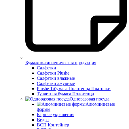
Бумажно-гигиеническая продукция
Салфетки
Салфетки Plushe
Салфетки влажные
Салфетки ажурные
Plushe Т/бумага Полотенца Платочки
Туалетная бумага Полотенца
Одноразовая посуда
Алюминиевые
формы
Барные украшения
Ведра
ВСП Контейнер