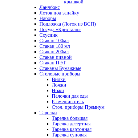
крышкой
Ланчбокс
Лоток под запайку
Наборы
Подложка (Лоток из ВСП)
Посуда «Кристалл»
Соусник
Стакан 100мл
Стакан 180 мл
Стакан 200мл
Стакан пивной
Стакан ПЭТ
Стаканы Бумажные
Столовые приборы
Вилки
Ложки
Ножи
Палочки для еды
Размешиватель
Стол. приборы Премиум
Тарелки
Тарелка большая
Тарелка десертная
Тарелка картонная
Тарелка суповая