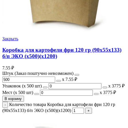
Закрыть
Коробка для картофели фри 120 гр (90х55х133)
б/п ЭКО (х500)(х1200)
7.55
₽
Штук (Заказ поштучно невозможен)
х
7.55 ₽
Упаковок (x 500 шт)
х
3775 ₽
Мест (x 500 шт)
х
3775 ₽
В корзину
Количество товара Коробка для картофели фри 120 гр
(90х55х133) б/п ЭКО (х500)(х1200)