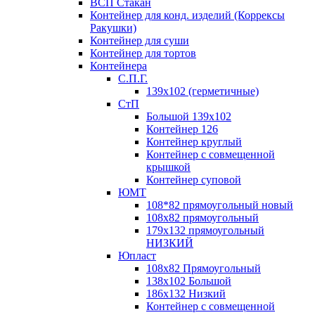
ВСП Стакан
Контейнер для конд. изделий (Коррексы
Ракушки)
Контейнер для суши
Контейнер для тортов
Контейнера
С.П.Г.
139х102 (герметичные)
СтП
Большой 139х102
Контейнер 126
Контейнер круглый
Контейнер с совмещенной
крышкой
Контейнер суповой
ЮМТ
108*82 прямоугольный новый
108х82 прямоугольный
179х132 прямоугольный
НИЗКИЙ
Юпласт
108х82 Прямоугольный
138х102 Большой
186х132 Низкий
Контейнер с совмещенной