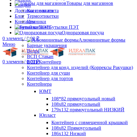
Товары для магазинов
Скидки
Доставка и оплата
Кассовая лента
Блог
Термоэтикетки
Контакты
Ценники
Личный кабинет
Бутылки ПЭТ
Одноразовая посуда
0
элемент
/
0.00
₽
Алюминиевые формы
Меню
Барные украшения
Ведра
ВСП Стакан
0
элемент
/
0.00
₽
ВСП Контейнер
Контейнер для конд. изделий (Коррексы Ракушки)
Контейнер для суши
Контейнер для тортов
Контейнера
ЮМТ
108*82 прямоугольный новый
108х82 прямоугольный
179х132 прямоугольный НИЗКИЙ
Юпласт
Контейнер с совмещенной крышкой
108х82 Прямоугольный
186х132 Низкий