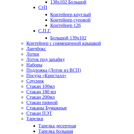
138х102 Большой
СтП
Контейнер круглый
Контейнер суповой
Контейнер 126
С.П.Г.
Большой 139х102
Контейнер с совмещенной крышкой
Ланчбокс
Лотки
Лоток под запайку
Наборы
Подложка (Лоток из ВСП)
Посуда «Кристалл»
Соусник
Стакан 100мл
Стакан 180 мл
Стакан 200мл
Стакан пивной
Стаканы Бумажные
Стакан ПЭТ
Тарелки
Тарелка десертная
Тарелка большая