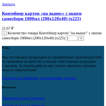
Закрыть
Контейнер картон «на вынос» с окном
самосборн 1000мл (200х120х40) (х225)
21.67
₽
Количество товара Контейнер картон "на вынос" с окном
самосборн 1000мл (200х120х40) (х225)
О нас
Мы поставляем продукцию от проверенных производителей,
не экономим на качестве и всегда ответственно подходим
к заказам. За период работы мы сумели завоевать доверие
многих покупателей!
Согласие на обработку персональных данных
Контакты
Оптовый склад Смоленск
Оптовый склад Сафоново