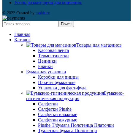
Уголь,розжиг,щепа для копчения.
© 2022 Created by
mobit.ru
Поиск
Главная
Каталог
Товары для магазинов
Кассовая лента
Термоэтикетки
Ценники
Бланки
Бумажная упаковка
Коробки для пиццы
Пакеты бумажные
Упаковка для фаст-фуда
Бумажно-
гигиеническая продукция
Салфетки
Салфетки Plushe
Салфетки влажные
Салфетки ажурные
Plushe Т/бумага Полотенца Платочки
Туалетная бумага Полотенца