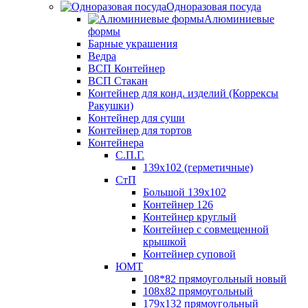
Одноразовая посуда
Алюминиевые
формы
Барные украшения
Ведра
ВСП Контейнер
ВСП Стакан
Контейнер для конд. изделий (Коррексы
Ракушки)
Контейнер для суши
Контейнер для тортов
Контейнера
С.П.Г.
139х102 (герметичные)
СтП
Большой 139х102
Контейнер 126
Контейнер круглый
Контейнер с совмещенной
крышкой
Контейнер суповой
ЮМТ
108*82 прямоугольный новый
108х82 прямоугольный
179х132 прямоугольный