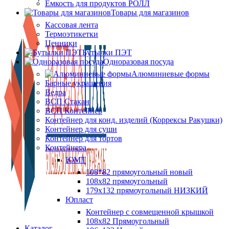
Ёмкость для продуктов РОЛЛ
Товары для магазинов
Кассовая лента
Термоэтикетки
Ценники
Бутылки ПЭТ
Одноразовая посуда
Алюминиевые формы
Барные украшения
Ведра
ВСП Стакан
ВСП Контейнер
Контейнер для конд. изделий (Коррексы Ракушки)
Контейнер для суши
Контейнер для тортов
Контейнера
ЮМТ
108*82 прямоугольный новый
108х82 прямоугольный
179х132 прямоугольный НИЗКИЙ
Юпласт
Контейнер с совмещенной крышкой
108х82 Прямоугольный
Каталог