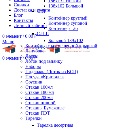
186х132 Низкий
Скидки
138х102 Большой
Доставка и оплата
СтП
Блог
Контейнер круглый
Контакты
Контейнер суповой
Личный кабинет
Контейнер 126
С.П.Г.
0
элемент
/
0.00
₽
Большой 139х102
Меню
Контейнер с совмещенной крышкой
Ланчбокс
Лотки
0
элемент
/
0.00
₽
Лоток под запайку
Наборы
Подложка (Лоток из ВСП)
Посуда «Кристалл»
Соусник
Стакан 100мл
Стакан 180 мл
Стакан 200мл
Стакан пивной
Стаканы Бумажные
Стакан ПЭТ
Тарелки
Тарелка десертная