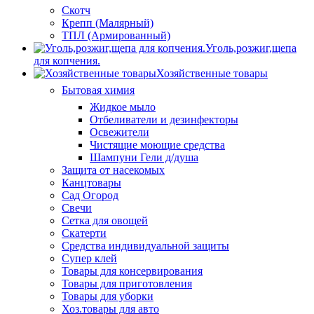
Скотч
Крепп (Малярный)
ТПЛ (Армированный)
Уголь,розжиг,щепа
для копчения.
Хозяйственные товары
Бытовая химия
Жидкое мыло
Отбеливатели и дезинфекторы
Освежители
Чистящие моющие средства
Шампуни Гели д/душа
Защита от насекомых
Канцтовары
Сад Огород
Свечи
Сетка для овощей
Скатерти
Средства индивидуальной защиты
Супер клей
Товары для консервирования
Товары для приготовления
Товары для уборки
Хоз.товары для авто