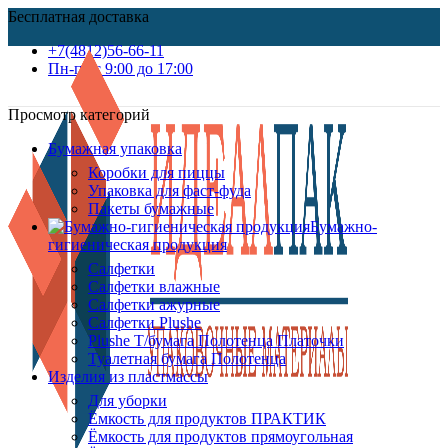
Бесплатная доставка
+7(4812)56-66-11
Пн-пт c 9:00 до 17:00
Просмотр категорий
Бумажная упаковка
Коробки для пиццы
Упаковка для фаст-фуда
Пакеты бумажные
Бумажно-
гигиеническая продукция
Салфетки
Салфетки влажные
Салфетки ажурные
Салфетки Plushe
Plushe Т/бумага Полотенца Платочки
Туалетная бумага Полотенца
Изделия из пластмассы
Для уборки
Ёмкость для продуктов ПРАКТИК
Ёмкость для продуктов прямоугольная