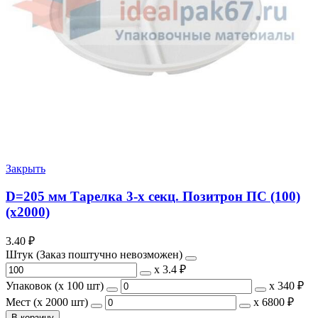
Закрыть
D=205 мм Тарелка 3-х секц. Позитрон ПС (100)
(х2000)
3.40
₽
Штук (Заказ поштучно невозможен)
х
3.4 ₽
Упаковок (x 100 шт)
х
340 ₽
Мест (x 2000 шт)
х
6800 ₽
В корзину