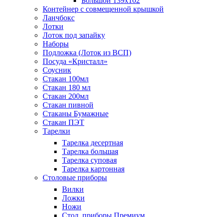
Большой 139х102
Контейнер с совмещенной крышкой
Ланчбокс
Лотки
Лоток под запайку
Наборы
Подложка (Лоток из ВСП)
Посуда «Кристалл»
Соусник
Стакан 100мл
Стакан 180 мл
Стакан 200мл
Стакан пивной
Стаканы Бумажные
Стакан ПЭТ
Тарелки
Тарелка десертная
Тарелка большая
Тарелка суповая
Тарелка картонная
Столовые приборы
Вилки
Ложки
Ножи
Стол. приборы Премиум