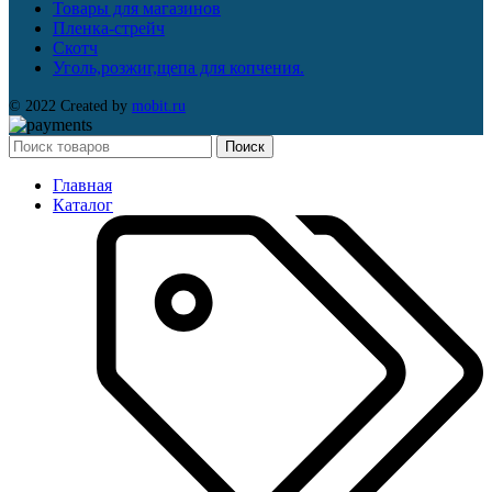
Товары для магазинов
Пленка-стрейч
Скотч
Уголь,розжиг,щепа для копчения.
© 2022 Created by
mobit.ru
Поиск
Главная
Каталог