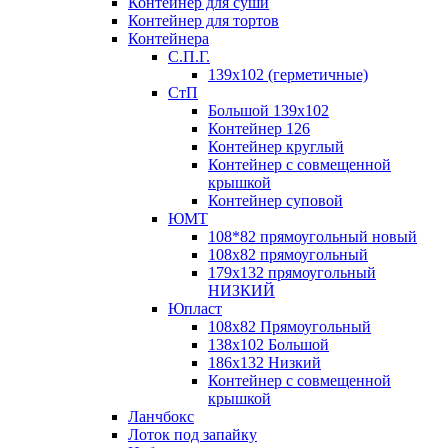
Контейнер для суши
Контейнер для тортов
Контейнера
С.П.Г.
139х102 (герметичные)
СтП
Большой 139х102
Контейнер 126
Контейнер круглый
Контейнер с совмещенной
крышкой
Контейнер суповой
ЮМТ
108*82 прямоугольный новый
108х82 прямоугольный
179х132 прямоугольный
НИЗКИЙ
Юпласт
108х82 Прямоугольный
138х102 Большой
186х132 Низкий
Контейнер с совмещенной
крышкой
Ланчбокс
Лоток под запайку