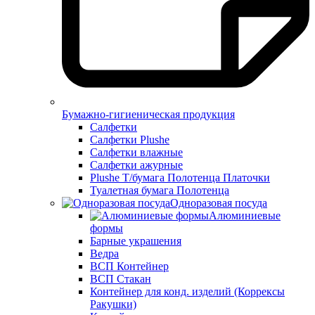
Бумажно-гигиеническая продукция
Салфетки
Салфетки Plushe
Салфетки влажные
Салфетки ажурные
Plushe Т/бумага Полотенца Платочки
Туалетная бумага Полотенца
Одноразовая посуда
Алюминиевые
формы
Барные украшения
Ведра
ВСП Контейнер
ВСП Стакан
Контейнер для конд. изделий (Коррексы
Ракушки)