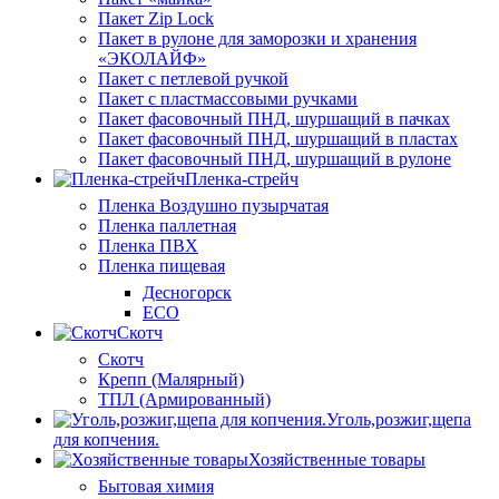
Пакет Zip Lock
Пакет в рулоне для заморозки и хранения
«ЭКОЛАЙФ»
Пакет с петлевой ручкой
Пакет с пластмассовыми ручками
Пакет фасовочный ПНД, шуршащий в пачках
Пакет фасовочный ПНД, шуршащий в пластах
Пакет фасовочный ПНД, шуршащий в рулоне
Пленка-стрейч
Пленка Воздушно пузырчатая
Пленка паллетная
Пленка ПВХ
Пленка пищевая
Десногорск
ECO
Скотч
Скотч
Крепп (Малярный)
ТПЛ (Армированный)
Уголь,розжиг,щепа
для копчения.
Хозяйственные товары
Бытовая химия