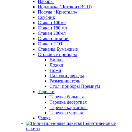
Наборы
Подложка (Лоток из ВСП)
Посуда «Кристалл»
Соусник
Стакан 100мл
Стакан 180 мл
Стакан 200мл
Стакан пивной
Стакан ПЭТ
Стаканы Бумажные
Столовые приборы
Вилки
Ложки
Ножи
Палочки для еды
Размешиватель
Стол. приборы Премиум
Тарелки
Тарелка большая
Тарелка десертная
Тарелка картонная
Тарелка суповая
Чашка
Полиэтиленовые
пакеты