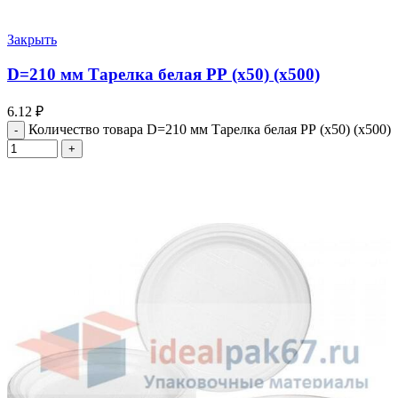
Закрыть
D=210 мм Тарелка белая PР (х50) (х500)
6.12
₽
Количество товара D=210 мм Тарелка белая PР (х50) (х500)