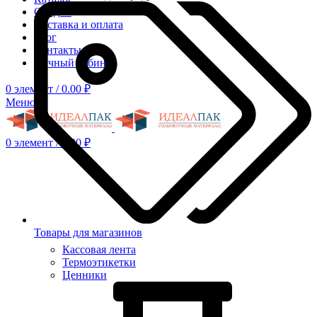
Скидки
Доставка и оплата
Блог
Контакты
Личный кабинет
0
элемент
/
0.00
₽
Меню
0
элемент
/
0.00
₽
Товары для магазинов
Кассовая лента
Термоэтикетки
Ценники