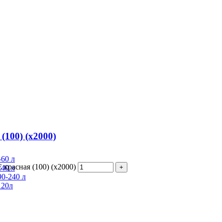
(100) (х2000)
60 л
красная (100) (х2000)
40 л
0-240 л
120л