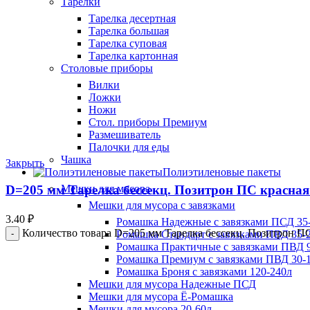
Тарелки
Тарелка десертная
Тарелка большая
Тарелка суповая
Тарелка картонная
Столовые приборы
Вилки
Ложки
Ножи
Стол. приборы Премиум
Размешиватель
Палочки для еды
Чашка
Закрыть
Полиэтиленовые пакеты
Мешки для мусора
D=205 мм Тарелка бессекц. Позитрон ПС красная 
Мешки для мусора с завязками
3.40
₽
Ромашка Надежные с завязками ПСД 35-
Количество товара D=205 мм Тарелка бессекц. Позитрон ПС 
Ромашка Стандарт с завязками ПВД 35-2
Ромашка Практичные с завязками ПВД 9
Ромашка Премиум с завязками ПВД 30-
Ромашка Броня с завязками 120-240л
Мешки для мусора Надежные ПСД
Мешки для мусора Ё-Ромашка
Мешки для мусора 20-60л