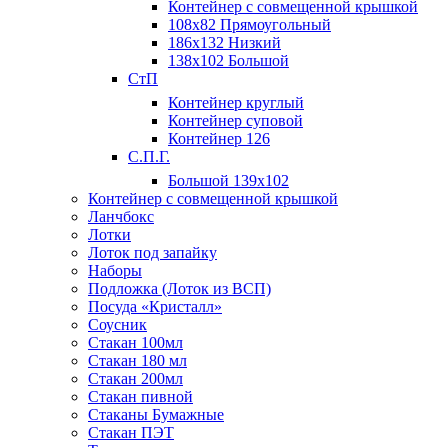
Контейнер с совмещенной крышкой
108х82 Прямоугольный
186х132 Низкий
138х102 Большой
СтП
Контейнер круглый
Контейнер суповой
Контейнер 126
С.П.Г.
Большой 139х102
Контейнер с совмещенной крышкой
Ланчбокс
Лотки
Лоток под запайку
Наборы
Подложка (Лоток из ВСП)
Посуда «Кристалл»
Соусник
Стакан 100мл
Стакан 180 мл
Стакан 200мл
Стакан пивной
Стаканы Бумажные
Стакан ПЭТ