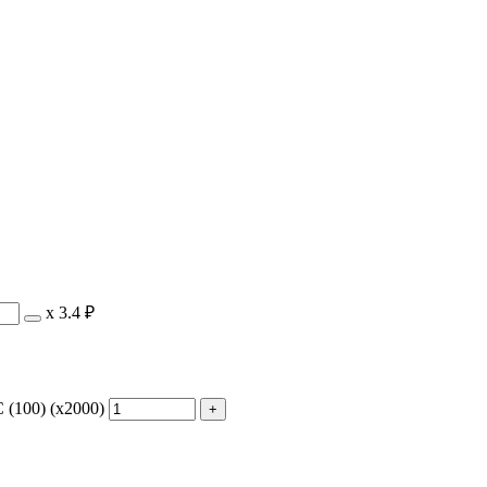
х
3.4 ₽
(100) (х2000)