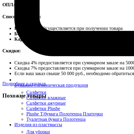
ОПЛАТА
Способы оплаты:
Наличными
Осуществляется при получении товара
Безналичный расчет
Карты VISA
Скидки:
Скидка 4% предоставляется при суммарном заказе на 5000
Скидка 7% предоставляется при суммарном заказе на 1000
Если ваш заказ свыше 50 000 руб., необходимо обратить
Подробнее о скидках
Бумажно-гигиеническая продукция
Салфетки
Похожие товары
Салфетки влажные
Салфетки ажурные
Салфетки Plushe
Plushe Т/бумага Полотенца Платочки
Туалетная бумага Полотенца
Изделия из пластмассы
Для уборки