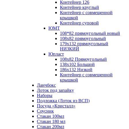
Контейнер 126
Контейнер круглый
Контейнер с совмещенной
крышкой
Контейнер суповой
ЮМТ
108*82 прямоугольный новый
108х82 прямоугольный
179х132 прямоугольный
НИЗКИЙ
Юпласт
108х82 Прямоугольный
138х102 Большой
186х132 Низкий
Контейнер с совмещенной
крышкой
Ланчбокс
Лоток под запайку
Наборы
Подложка (Лоток из ВСП)
Посуда «Кристалл»
Соусник
Стакан 100мл
Стакан 180 мл
Стакан 200мл