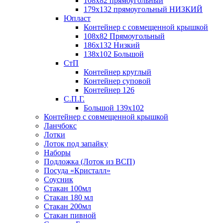
108х82 прямоугольный
179х132 прямоугольный НИЗКИЙ
Юпласт
Контейнер с совмещенной крышкой
108х82 Прямоугольный
186х132 Низкий
138х102 Большой
СтП
Контейнер круглый
Контейнер суповой
Контейнер 126
С.П.Г.
Большой 139х102
Контейнер с совмещенной крышкой
Ланчбокс
Лотки
Лоток под запайку
Наборы
Подложка (Лоток из ВСП)
Посуда «Кристалл»
Соусник
Стакан 100мл
Стакан 180 мл
Стакан 200мл
Стакан пивной