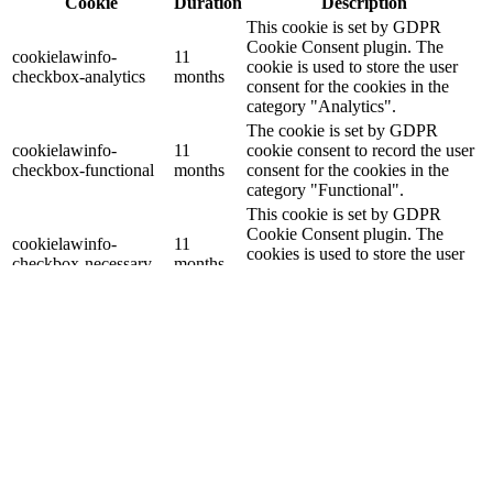
Cookie
Duration
Description
This cookie is set by GDPR
Cookie Consent plugin. The
cookielawinfo-
11
cookie is used to store the user
checkbox-analytics
months
consent for the cookies in the
category "Analytics".
The cookie is set by GDPR
cookielawinfo-
11
cookie consent to record the user
checkbox-functional
months
consent for the cookies in the
category "Functional".
This cookie is set by GDPR
Cookie Consent plugin. The
cookielawinfo-
11
cookies is used to store the user
checkbox-necessary
months
consent for the cookies in the
category "Necessary".
This cookie is set by GDPR
Cookie Consent plugin. The
cookielawinfo-
11
cookie is used to store the user
checkbox-others
months
consent for the cookies in the
category "Other.
This cookie is set by GDPR
cookielawinfo-
Cookie Consent plugin. The
11
checkbox-
cookie is used to store the user
months
performance
consent for the cookies in the