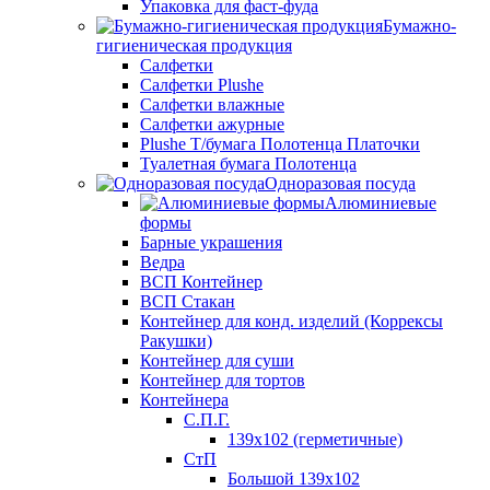
Упаковка для фаст-фуда
Бумажно-
гигиеническая продукция
Салфетки
Салфетки Plushe
Салфетки влажные
Салфетки ажурные
Plushe Т/бумага Полотенца Платочки
Туалетная бумага Полотенца
Одноразовая посуда
Алюминиевые
формы
Барные украшения
Ведра
ВСП Контейнер
ВСП Стакан
Контейнер для конд. изделий (Коррексы
Ракушки)
Контейнер для суши
Контейнер для тортов
Контейнера
С.П.Г.
139х102 (герметичные)
СтП
Большой 139х102