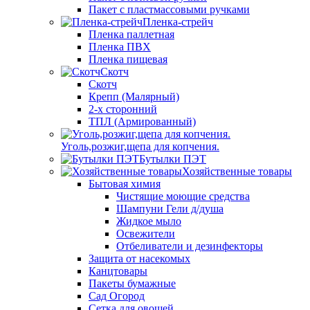
Пакет с пластмассовыми ручками
Пленка-стрейч
Пленка паллетная
Пленка ПВХ
Пленка пищевая
Скотч
Скотч
Крепп (Малярный)
2-х сторонний
ТПЛ (Армированный)
Уголь,розжиг,щепа для копчения.
Бутылки ПЭТ
Хозяйственные товары
Бытовая химия
Чистящие моющие средства
Шампуни Гели д/душа
Жидкое мыло
Освежители
Отбеливатели и дезинфекторы
Защита от насекомых
Канцтовары
Пакеты бумажные
Сад Огород
Сетка для овощей