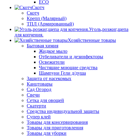
ECO
Скотч
Скотч
Крепп (Малярный)
ТПЛ (Армированный)
Уголь,розжиг,щепа
для копчения.
Хозяйственные товары
Бытовая химия
Жидкое мыло
Отбеливатели и дезинфекторы
Освежители
Чистящие моющие средства
Шампуни Гели д/душа
Защита от насекомых
Канцтовары
Сад Огород
Свечи
Сетка для овощей
Скатерти
Средства индивидуальной защиты
Супер клей
Товары для консервирования
Товары для приготовления
Товары для уборки