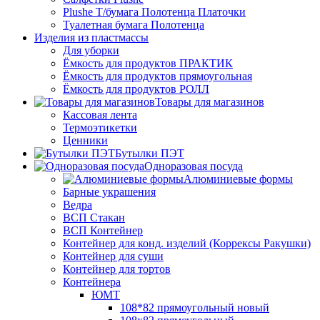
Plushe Т/бумага Полотенца Платочки
Туалетная бумага Полотенца
Изделия из пластмассы
Для уборки
Ёмкость для продуктов ПРАКТИК
Ёмкость для продуктов прямоугольная
Ёмкость для продуктов РОЛЛ
Товары для магазинов
Кассовая лента
Термоэтикетки
Ценники
Бутылки ПЭТ
Одноразовая посуда
Алюминиевые формы
Барные украшения
Ведра
ВСП Стакан
ВСП Контейнер
Контейнер для конд. изделий (Коррексы Ракушки)
Контейнер для суши
Контейнер для тортов
Контейнера
ЮМТ
108*82 прямоугольный новый