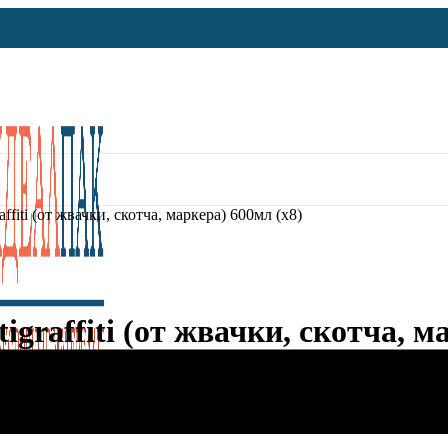
iti (от жвачки, скотча, маркера) 600мл (х8)
raffiti (от жвачки, скотча, ма