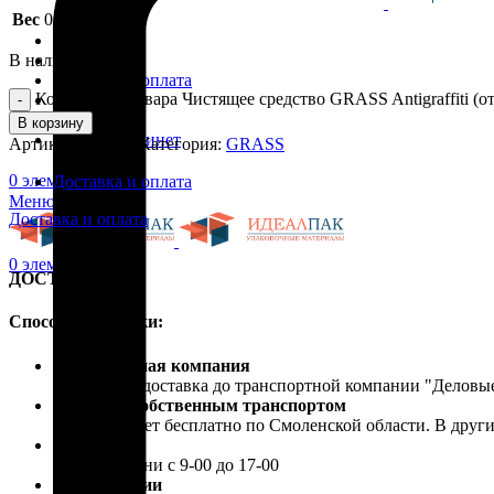
Вес
0.611 кг
Каталог
В наличии
Скидки
Доставка и оплата
Количество товара Чистящее средство GRASS Antigraffiti (от
Блог
Контакты
В корзину
Личный кабинет
Артикул:
117107
Категория:
GRASS
0
элемент
/
0.00
₽
Доставка и оплата
Меню
Доставка и оплата
0
элемент
/
0.00
₽
ДОСТАВКА
Способы доставки:
Транспортная компания
Бесплатная доставка до транспортной компании "Делов
Доставка собственным транспортом
Осуществляет бесплатно по Смоленской области. В друг
Самовывоз
В рабочие дни с 9-00 до 17-00
Почта России