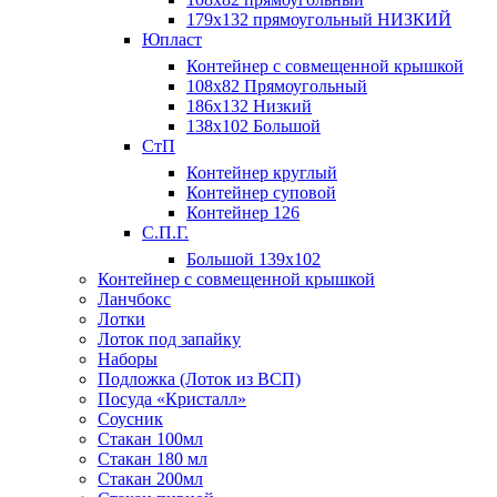
179х132 прямоугольный НИЗКИЙ
Юпласт
Контейнер с совмещенной крышкой
108х82 Прямоугольный
186х132 Низкий
138х102 Большой
СтП
Контейнер круглый
Контейнер суповой
Контейнер 126
С.П.Г.
Большой 139х102
Контейнер с совмещенной крышкой
Ланчбокс
Лотки
Лоток под запайку
Наборы
Подложка (Лоток из ВСП)
Посуда «Кристалл»
Соусник
Стакан 100мл
Стакан 180 мл
Стакан 200мл