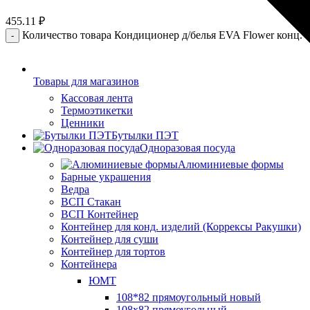
455.11
₽
Количество товара Кондиционер д/белья EVA Flower конц. 
Товары для магазинов
Кассовая лента
Термоэтикетки
Ценники
Бутылки ПЭТ
Одноразовая посуда
Алюминиевые формы
Барные украшения
Ведра
ВСП Стакан
ВСП Контейнер
Контейнер для конд. изделий (Коррексы Ракушки)
Контейнер для суши
Контейнер для тортов
Контейнера
ЮМТ
108*82 прямоугольный новый
108х82 прямоугольный