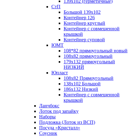
139х102 (герметичные)
СтП
Большой 139х102
Контейнер 126
Контейнер круглый
Контейнер с совмещенной
крышкой
Контейнер суповой
ЮМТ
108*82 прямоугольный новый
108х82 прямоугольный
179х132 прямоугольный
НИЗКИЙ
Юпласт
108х82 Прямоугольный
138х102 Большой
186х132 Низкий
Контейнер с совмещенной
крышкой
Ланчбокс
Лоток под запайку
Наборы
Подложка (Лоток из ВСП)
Посуда «Кристалл»
Соусник