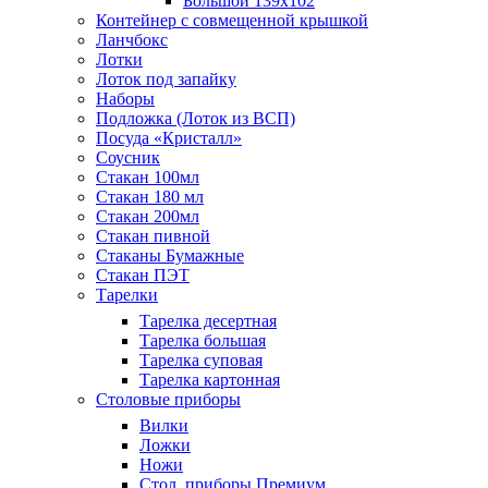
Большой 139х102
Контейнер с совмещенной крышкой
Ланчбокс
Лотки
Лоток под запайку
Наборы
Подложка (Лоток из ВСП)
Посуда «Кристалл»
Соусник
Стакан 100мл
Стакан 180 мл
Стакан 200мл
Стакан пивной
Стаканы Бумажные
Стакан ПЭТ
Тарелки
Тарелка десертная
Тарелка большая
Тарелка суповая
Тарелка картонная
Столовые приборы
Вилки
Ложки
Ножи
Стол. приборы Премиум