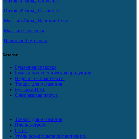
Оптовый склад Смоленск
Оптовый склад Сафоново
Магазин-Склад Великие Луки
Магазин Смоленск
Павильон Смоленск
Каталог
Бумажная упаковка
Бумажно-гигиеническая продукция
Изделия из пластмассы
Товары для магазинов
Бутылки ПЭТ
Одноразовая посуда
Товары для магазинов
Пленка-стрейч
Скотч
Уголь,розжиг,щепа для копчения.