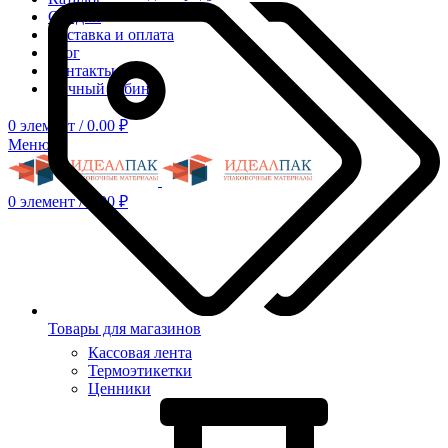
Скидки
Доставка и оплата
Блог
Контакты
Личный кабинет
0
элемент
/
0.00
₽
Меню
0
элемент
/
0.00
₽
Товары для магазинов
Кассовая лента
Термоэтикетки
Ценники