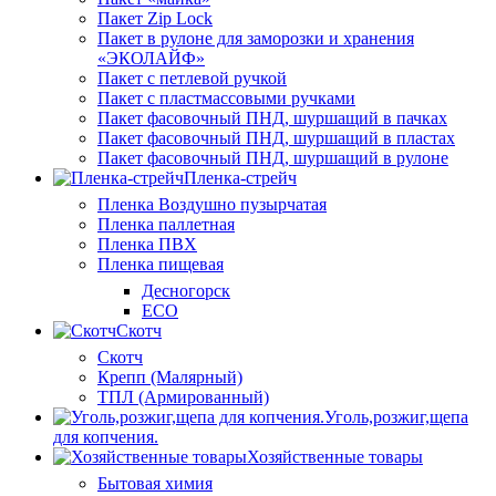
Пакет Zip Lock
Пакет в рулоне для заморозки и хранения
«ЭКОЛАЙФ»
Пакет с петлевой ручкой
Пакет с пластмассовыми ручками
Пакет фасовочный ПНД, шуршащий в пачках
Пакет фасовочный ПНД, шуршащий в пластах
Пакет фасовочный ПНД, шуршащий в рулоне
Пленка-стрейч
Пленка Воздушно пузырчатая
Пленка паллетная
Пленка ПВХ
Пленка пищевая
Десногорск
ECO
Скотч
Скотч
Крепп (Малярный)
ТПЛ (Армированный)
Уголь,розжиг,щепа
для копчения.
Хозяйственные товары
Бытовая химия