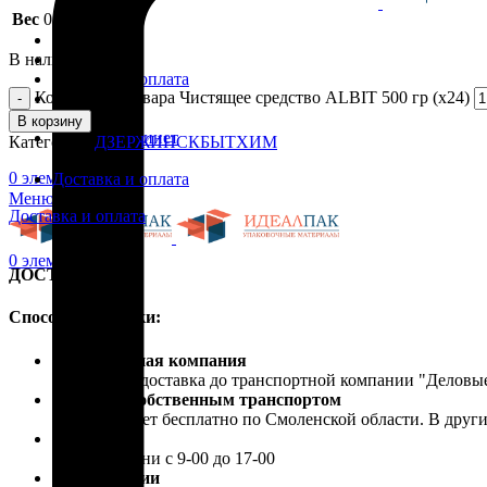
Вес
0.548 кг
Каталог
В наличии
Скидки
Доставка и оплата
Количество товара Чистящее средство ALBIT 500 гр (х24)
Блог
Контакты
В корзину
Личный кабинет
Категория:
ДЗЕРЖИНСКБЫТХИМ
0
элемент
/
0.00
₽
Доставка и оплата
Меню
Доставка и оплата
0
элемент
/
0.00
₽
ДОСТАВКА
Способы доставки:
Транспортная компания
Бесплатная доставка до транспортной компании "Делов
Доставка собственным транспортом
Осуществляет бесплатно по Смоленской области. В друг
Самовывоз
В рабочие дни с 9-00 до 17-00
Почта России