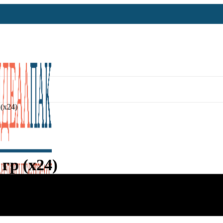
(х24)
гр (х24)