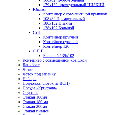
108х82 прямоугольный
179х132 прямоугольный НИЗКИЙ
Юпласт
Контейнер с совмещенной крышкой
108х82 Прямоугольный
186х132 Низкий
138х102 Большой
СтП
Контейнер круглый
Контейнер суповой
Контейнер 126
С.П.Г.
Большой 139х102
Контейнер с совмещенной крышкой
Ланчбокс
Лотки
Лоток под запайку
Наборы
Подложка (Лоток из ВСП)
Посуда «Кристалл»
Соусник
Стакан 100мл
Стакан 180 мл
Стакан 200мл
Стакан пивной