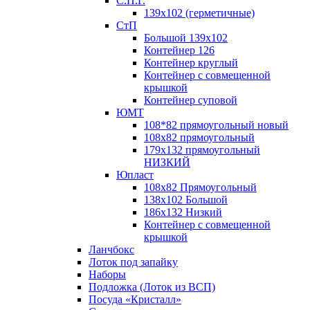
С.П.Г.
139х102 (герметичные)
СтП
Большой 139х102
Контейнер 126
Контейнер круглый
Контейнер с совмещенной
крышкой
Контейнер суповой
ЮМТ
108*82 прямоугольный новый
108х82 прямоугольный
179х132 прямоугольный
НИЗКИЙ
Юпласт
108х82 Прямоугольный
138х102 Большой
186х132 Низкий
Контейнер с совмещенной
крышкой
Ланчбокс
Лоток под запайку
Наборы
Подложка (Лоток из ВСП)
Посуда «Кристалл»