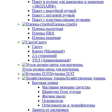
Пакет в рулоне для заморозки и хранения
«ЭКОЛАЙФ»
Пакет с вырубной ручкой
Пакет с петлевой ручкой
Пакет с пластмассовыми ручками
Пленка-стрейч
Пленка паллетная
Пленка ПВХ
Пленка пищевая
Скотч
Скотч
Крепп (Малярный)
2-х сторонний
ТПЛ (Армированный)
Уголь,розжиг,щепа для копчения.
Бутылки ПЭТ
Хозяйственные товары
Бытовая химия
Чистящие моющие средства
Шампуни Гели д/душа
Жидкое мыло
Освежители
Отбеливатели и дезинфекторы
Защита от насекомых