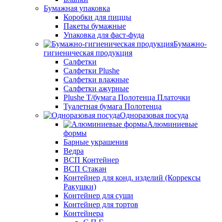
Бумажная упаковка
Коробки для пиццы
Пакеты бумажные
Упаковка для фаст-фуда
Бумажно-
гигиеническая продукция
Салфетки
Салфетки Plushe
Салфетки влажные
Салфетки ажурные
Plushe Т/бумага Полотенца Платочки
Туалетная бумага Полотенца
Одноразовая посуда
Алюминиевые
формы
Барные украшения
Ведра
ВСП Контейнер
ВСП Стакан
Контейнер для конд. изделий (Коррексы
Ракушки)
Контейнер для суши
Контейнер для тортов
Контейнера