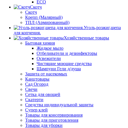
ECO
Скотч
Скотч
Крепп (Малярный)
ТПЛ (Армированный)
Уголь,розжиг,щепа
для копчения.
Хозяйственные товары
Бытовая химия
Жидкое мыло
Отбеливатели и дезинфекторы
Освежители
Чистящие моющие средства
Шампуни Гели д/душа
Защита от насекомых
Канцтовары
Сад Огород
Свечи
Сетка для овощей
Скатерти
Средства индивидуальной защиты
Супер клей
Товары для консервирования
Товары для приготовления
Товары для уборки