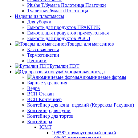
Plushe Т/бумага Полотенца Платочки
Туалетная бумага Полотенца
Изделия из пластмассы
Для уборки
Ёмкость для продуктов ПРАКТИК
Ёмкость для продуктов прямоугольная
Ёмкость для продуктов РОЛЛ
Товары для магазинов
Кассовая лента
Термоэтикетки
Ценники
Бутылки ПЭТ
Одноразовая посуда
Алюминиевые формы
Барные украшения
Ведра
ВСП Стакан
ВСП Контейнер
Контейнер для конд. изделий (Коррексы Ракушки)
Контейнер для суши
Контейнер для тортов
Контейнера
ЮМТ
108*82 прямоугольный новый