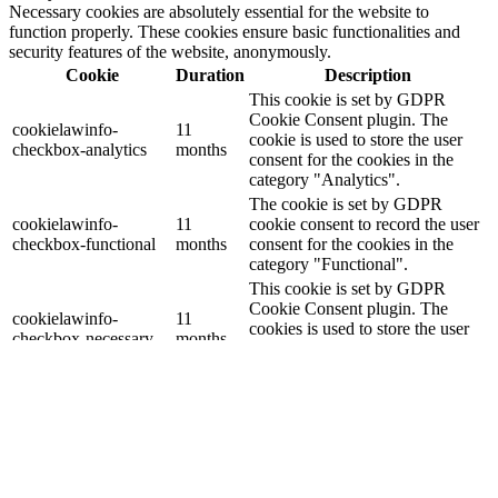
Necessary cookies are absolutely essential for the website to
function properly. These cookies ensure basic functionalities and
security features of the website, anonymously.
Cookie
Duration
Description
This cookie is set by GDPR
Cookie Consent plugin. The
cookielawinfo-
11
cookie is used to store the user
checkbox-analytics
months
consent for the cookies in the
category "Analytics".
The cookie is set by GDPR
cookielawinfo-
11
cookie consent to record the user
checkbox-functional
months
consent for the cookies in the
category "Functional".
This cookie is set by GDPR
Cookie Consent plugin. The
cookielawinfo-
11
cookies is used to store the user
checkbox-necessary
months
consent for the cookies in the
category "Necessary".
This cookie is set by GDPR
Cookie Consent plugin. The
cookielawinfo-
11
cookie is used to store the user
checkbox-others
months
consent for the cookies in the
category "Other.
This cookie is set by GDPR