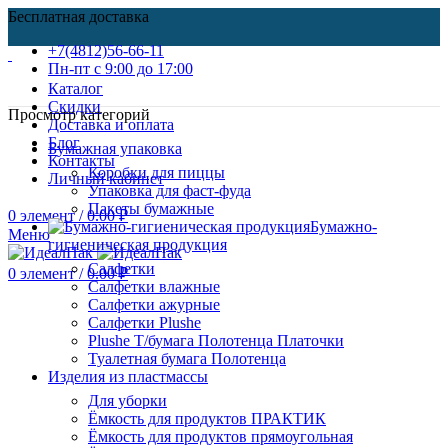
Бесплатная доставка
+7(4812)56-66-11
Пн-пт c 9:00 до 17:00
Каталог
Скидки
Просмотр категорий
Доставка и оплата
Блог
Бумажная упаковка
Контакты
Коробки для пиццы
Личный кабинет
Упаковка для фаст-фуда
Пакеты бумажные
0
элемент
/
0.00
₽
Бумажно-
Меню
гигиеническая продукция
Салфетки
0
элемент
/
0.00
₽
Салфетки влажные
Салфетки ажурные
Салфетки Plushe
Plushe Т/бумага Полотенца Платочки
Туалетная бумага Полотенца
Изделия из пластмассы
Для уборки
Ёмкость для продуктов ПРАКТИК
Ёмкость для продуктов прямоугольная