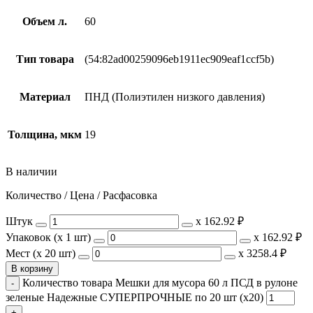
Объем л.
60
Тип товара
(54:82ad00259096eb1911ec909eaf1ccf5b)
Материал
ПНД (Полиэтилен низкого давления)
Толщина, мкм
19
В наличии
Количество / Цена / Расфасовка
Штук
х
162.92 ₽
Упаковок (x 1 шт)
х
162.92 ₽
Мест (x 20 шт)
х
3258.4 ₽
В корзину
Количество товара Мешки для мусора 60 л ПСД в рулоне
зеленые Надежные СУПЕРПРОЧНЫЕ по 20 шт (х20)