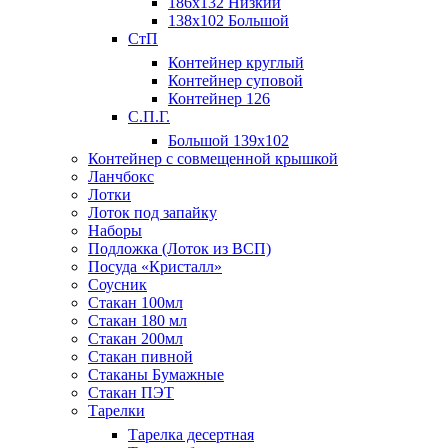
186х132 Низкий
138х102 Большой
СтП
Контейнер круглый
Контейнер суповой
Контейнер 126
С.П.Г.
Большой 139х102
Контейнер с совмещенной крышкой
Ланчбокс
Лотки
Лоток под запайку
Наборы
Подложка (Лоток из ВСП)
Посуда «Кристалл»
Соусник
Стакан 100мл
Стакан 180 мл
Стакан 200мл
Стакан пивной
Стаканы Бумажные
Стакан ПЭТ
Тарелки
Тарелка десертная