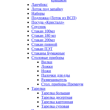
крышкой
Ланчбокс
Лоток под запайку
Наборы
Подложка (Лоток из ВСП)
Посуда «Кристалл»
Соусник
Стакан 100мл
Стакан 180 мл
Стакан 200мл
Стакан пивной
Стакан ПЭТ
Стаканы Бумажные
Столовые приборы
Вилки
Ложки
Ножи
Палочки для еды
Размешиватель
Стол. приборы Премиум
Тарелки
Тарелка большая
Тарелка десертная
Тарелка картонная
Тарелка суповая