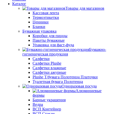
Каталог
Товары для магазинов
Кассовая лента
Термоэтикетки
Ценники
Бланки
Бумажная упаковка
Коробки для пиццы
Пакеты бумажные
Упаковка для фаст-фуда
Бумажно-
гигиеническая продукция
Салфетки
Салфетки Plushe
Салфетки влажные
Салфетки ажурные
Plushe Т/бумага Полотенца Платочки
Туалетная бумага Полотенца
Одноразовая посуда
Алюминиевые
формы
Барные украшения
Ведра
ВСП Контейнер
ВСП Стакан