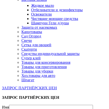
Жидкое мыло
Отбеливатели и дезинфекторы
Освежители
Чистящие моющие средства
Шампуни Гели д/душа
Защита от насекомых
Канцтовары
Сад Огород
Свечи
Сетка для овощей
Скатерти
Средства индивидуальной защиты
Супер клей
Товары для консервирования
Товары для приготовления
Товары для уборки
Хоз.товары для авто
Шпагат
ЗАПРОС ПАРТНЁРСКИХ ЦЕН
ЗАПРОС ПАРТНЁРСКИХ ЦЕН
Имя