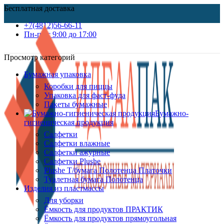
Бесплатная доставка
+7(4812)56-66-11
Пн-пт c 9:00 до 17:00
Просмотр категорий
Бумажная упаковка
Коробки для пиццы
Упаковка для фаст-фуда
Пакеты бумажные
Бумажно-
гигиеническая продукция
Салфетки
Салфетки влажные
Салфетки ажурные
Салфетки Plushe
Plushe Т/бумага Полотенца Платочки
Туалетная бумага Полотенца
Изделия из пластмассы
Для уборки
Ёмкость для продуктов ПРАКТИК
Ёмкость для продуктов прямоугольная