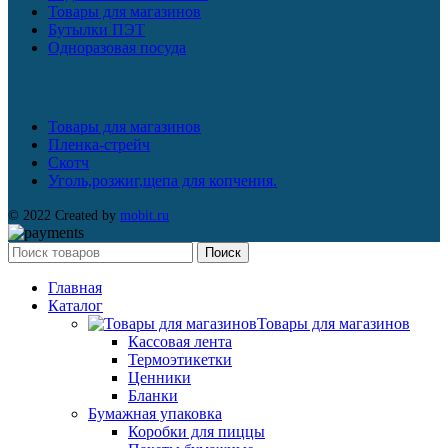
Товары для магазинов
Бутылки ПЭТ
Одноразовая посуда
Товары для магазинов
Пленка-стрейч
Скотч
Уголь,розжиг,щепа для копчения.
© 2022 Created by
mobit.ru
Поиск
Главная
Каталог
Товары для магазинов
Кассовая лента
Термоэтикетки
Ценники
Бланки
Бумажная упаковка
Коробки для пиццы