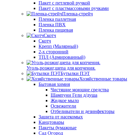
Пакет с петлевой ручкой
Пакет с пластмассовыми ручками
Пленка-стрейч
Пленка паллетная
Пленка ПВХ
Пленка пищевая
Скотч
Скотч
Крепп (Малярный)
2-х сторонний
ТПЛ (Армированный)
Уголь,розжиг,щепа для копчения.
Бутылки ПЭТ
Хозяйственные товары
Бытовая химия
Чистящие моющие средства
Шампуни Гели д/душа
Жидкое мыло
Освежители
Отбеливатели и дезинфекторы
Защита от насекомых
Канцтовары
Пакеты бумажные
Сад Огород