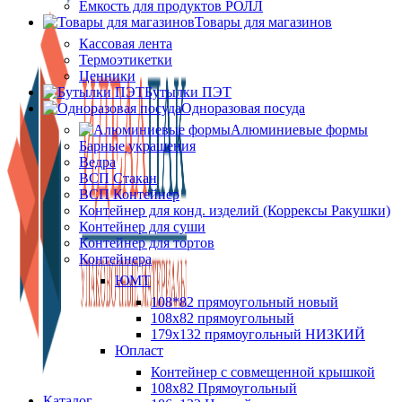
Ёмкость для продуктов РОЛЛ
Товары для магазинов
Кассовая лента
Термоэтикетки
Ценники
Бутылки ПЭТ
Одноразовая посуда
Алюминиевые формы
Барные украшения
Ведра
ВСП Стакан
ВСП Контейнер
Контейнер для конд. изделий (Коррексы Ракушки)
Контейнер для суши
Контейнер для тортов
Контейнера
ЮМТ
108*82 прямоугольный новый
108х82 прямоугольный
179х132 прямоугольный НИЗКИЙ
Юпласт
Контейнер с совмещенной крышкой
108х82 Прямоугольный
Каталог