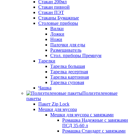
Стакан 200мл
Стакан пивной
Стакан ПЭТ
Стаканы Бумажные
Столовые приборы
Вилки
Ложки
Ножи
Палочки для еды
Размешиватель
Стол. приборы Премиум
Тарелки
Тарелка большая
Тарелка десертная
Тарелка картонная
Тарелка суповая
Чашка
Полиэтиленовые
пакеты
Пакет Zip Lock
Мешки для мусора
Мешки для мусора с завязками
Ромашка Надежные с завязками
ПСД 35-60 л
Ромашка Стандарт с завязками