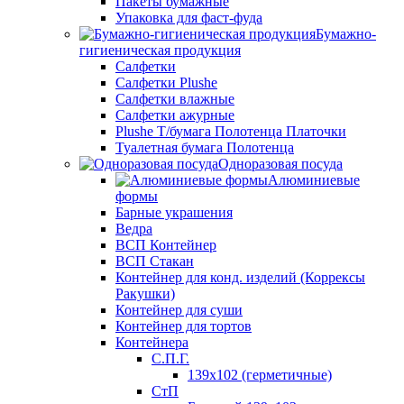
Пакеты бумажные
Упаковка для фаст-фуда
Бумажно-
гигиеническая продукция
Салфетки
Салфетки Plushe
Салфетки влажные
Салфетки ажурные
Plushe Т/бумага Полотенца Платочки
Туалетная бумага Полотенца
Одноразовая посуда
Алюминиевые
формы
Барные украшения
Ведра
ВСП Контейнер
ВСП Стакан
Контейнер для конд. изделий (Коррексы
Ракушки)
Контейнер для суши
Контейнер для тортов
Контейнера
С.П.Г.
139х102 (герметичные)
СтП