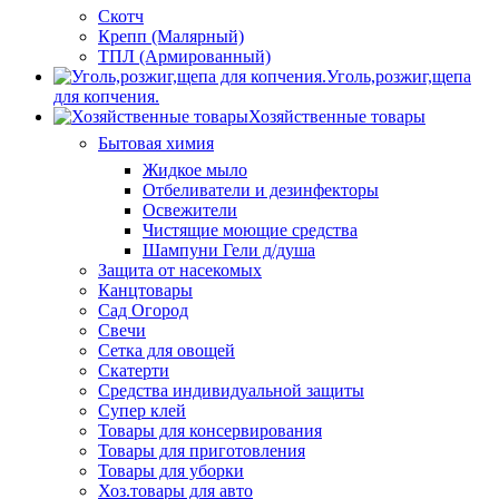
Скотч
Крепп (Малярный)
ТПЛ (Армированный)
Уголь,розжиг,щепа
для копчения.
Хозяйственные товары
Бытовая химия
Жидкое мыло
Отбеливатели и дезинфекторы
Освежители
Чистящие моющие средства
Шампуни Гели д/душа
Защита от насекомых
Канцтовары
Сад Огород
Свечи
Сетка для овощей
Скатерти
Средства индивидуальной защиты
Супер клей
Товары для консервирования
Товары для приготовления
Товары для уборки
Хоз.товары для авто