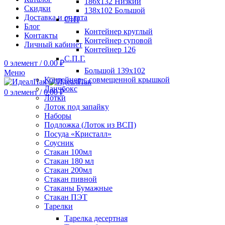
186х132 Низкий
Скидки
138х102 Большой
Доставка и оплата
СтП
Блог
Контейнер круглый
Контакты
Контейнер суповой
Личный кабинет
Контейнер 126
С.П.Г.
0
элемент
/
0.00
₽
Большой 139х102
Меню
Контейнер с совмещенной крышкой
Ланчбокс
0
элемент
/
0.00
₽
Лотки
Лоток под запайку
Наборы
Подложка (Лоток из ВСП)
Посуда «Кристалл»
Соусник
Стакан 100мл
Стакан 180 мл
Стакан 200мл
Стакан пивной
Стаканы Бумажные
Стакан ПЭТ
Тарелки
Тарелка десертная