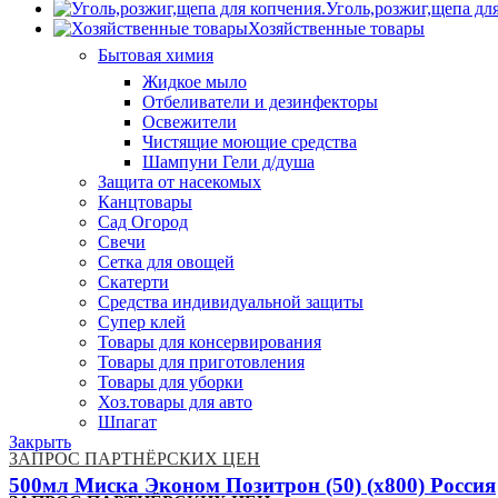
Уголь,розжиг,щепа дл
Хозяйственные товары
Бытовая химия
Жидкое мыло
Отбеливатели и дезинфекторы
Освежители
Чистящие моющие средства
Шампуни Гели д/душа
Защита от насекомых
Канцтовары
Сад Огород
Свечи
Сетка для овощей
Скатерти
Средства индивидуальной защиты
Супер клей
Товары для консервирования
Товары для приготовления
Товары для уборки
Хоз.товары для авто
Шпагат
Закрыть
ЗАПРОС ПАРТНЁРСКИХ ЦЕН
500мл Миска Эконом Позитрон (50) (х800) Россия