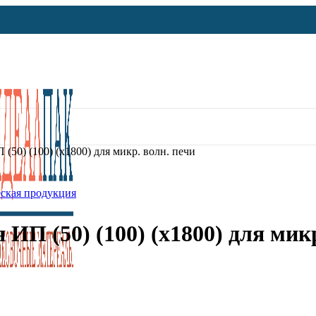
(50) (100) (х1800) для микр. волн. печи
ская продукция
ИП (50) (100) (х1800) для микр