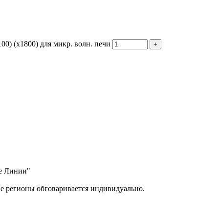
00) (х1800) для микр. волн. печи
ые Линии"
ие регионы обговаривается индивидуально.