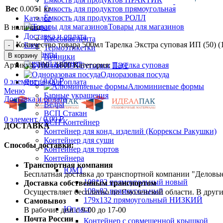
Вес
0.0051 кг
Ёмкость для продуктов прямоугольная
Ёмкость для продуктов РОЛЛ
Каталог
Товары для магазинов
В наличии
Скидки
Доставка и оплата
Кассовая лента
Количество товара 500мл Тарелка Экстра суповая ИП (50) (1
Блог
Термоэтикетки
Контакты
В корзину
Ценники
Личный кабинет
Артикул:
100 / 1800
Категория:
Тарелка суповая
Бутылки ПЭТ
Одноразовая посуда
0
элемент
/
0.00
₽
Доставка и оплата
Алюминиевые формы
Меню
Барные украшения
Доставка и оплата
Ведра
ВСП Стакан
0
элемент
/
0.00
₽
ВСП Контейнер
ДОСТАВКА
Контейнер для конд. изделий (Коррексы Ракушки)
Контейнер для суши
Способы доставки:
Контейнер для тортов
Контейнера
Транспортная компания
ЮМТ
Бесплатная доставка до транспортной компании "Делов
108*82 прямоугольный новый
Доставка собственным транспортом
108х82 прямоугольный
Осуществляет бесплатно по Смоленской области. В друг
179х132 прямоугольный НИЗКИЙ
Самовывоз
Юпласт
В рабочие дни с 9-00 до 17-00
Почта России
Контейнер с совмещенной крышкой