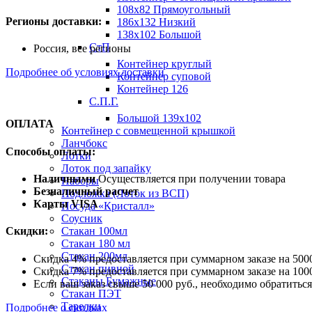
108х82 Прямоугольный
Регионы доставки:
186х132 Низкий
138х102 Большой
СтП
Россия, все регионы
Контейнер круглый
Подробнее об условиях доставки
Контейнер суповой
Контейнер 126
С.П.Г.
Большой 139х102
ОПЛАТА
Контейнер с совмещенной крышкой
Ланчбокс
Способы оплаты:
Лотки
Лоток под запайку
Наличными
Осуществляется при получении товара
Наборы
Безналичный расчет
Подложка (Лоток из ВСП)
Карты VISA
Посуда «Кристалл»
Соусник
Стакан 100мл
Скидки:
Стакан 180 мл
Стакан 200мл
Скидка 4% предоставляется при суммарном заказе на 5000
Стакан пивной
Скидка 7% предоставляется при суммарном заказе на 1000
Стаканы Бумажные
Если ваш заказ свыше 50 000 руб., необходимо обратить
Стакан ПЭТ
Тарелки
Подробнее о скидках