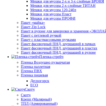
Мешки для мусора 2-х и 3-х слойные БРОНЯ
Мешки для мусора 2-х слойные ТИТАН
Мешки для мусора 120-240л
Мешки для мусора Пласт
Мешки для мусора ПРОФИ
Пакет «майка»
Пакет Zip Lock
Пакет в рулоне для заморозки и хранения «ЭКОЛ
Пакет с петлевой ручкой
Пакет с пластмассовыми ручками
Пакет фасовочный ПНД, шуршащий в пачках
Пакет фасовочный ПНД, шуршащий в пластах
Пакет фасовочный ПНД, шуршащий в рулоне
Пленка-стрейч
Пленка Воздушно пузырчатая
Пленка паллетная
Пленка ПВХ
Пленка пищевая
Десногорск
ECO
Скотч
Скотч
Крепп (Малярный)
ТПЛ (Армированный)