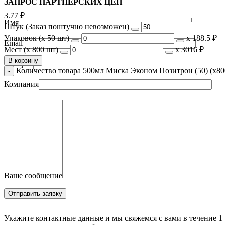
ЗАПРОС ПАРТНЁРСКИХ ЦЕН
3.77
₽
Имя
Штук (Заказ поштучно невозможен)
Упаковок (x 50 шт)
х
188.5 ₽
Email
Мест (x 800 шт)
х
3016 ₽
В корзину
Телефон
Количество товара 500мл Миска Эконом Позитрон (50) (х80
Компания
Ваше сообщение
Укажите контактные данные и мы свяжемся с вами в течение 1 