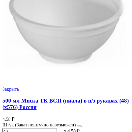
Закрыть
500 мл Миска ТК ВСП (пиала) в п/э рукавах (48)
(х576) Россия
4.58
₽
Штук (Заказ поштучно невозможен)
х
4.58 ₽