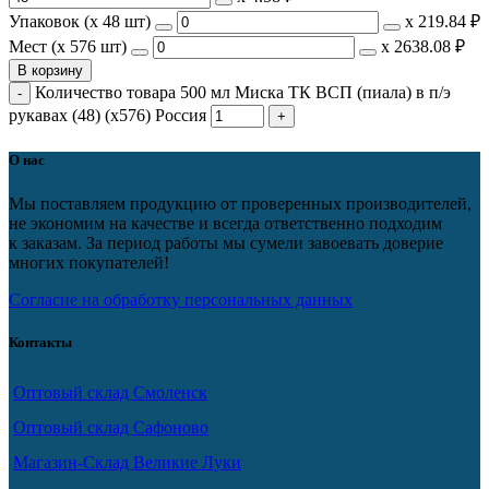
Упаковок (x 48 шт)
х
219.84 ₽
Мест (x 576 шт)
х
2638.08 ₽
В корзину
Количество товара 500 мл Миска ТК ВСП (пиала) в п/э
рукавах (48) (х576) Россия
О нас
Мы поставляем продукцию от проверенных производителей,
не экономим на качестве и всегда ответственно подходим
к заказам. За период работы мы сумели завоевать доверие
многих покупателей!
Согласие на обработку персональных данных
Контакты
Оптовый склад Смоленск
Оптовый склад Сафоново
Магазин-Склад Великие Луки