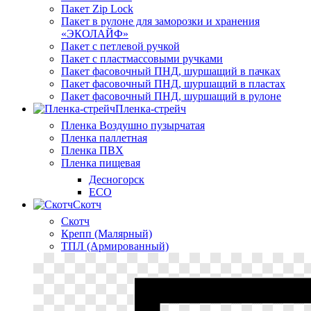
Пакет Zip Lock
Пакет в рулоне для заморозки и хранения
«ЭКОЛАЙФ»
Пакет с петлевой ручкой
Пакет с пластмассовыми ручками
Пакет фасовочный ПНД, шуршащий в пачках
Пакет фасовочный ПНД, шуршащий в пластах
Пакет фасовочный ПНД, шуршащий в рулоне
Пленка-стрейч
Пленка Воздушно пузырчатая
Пленка паллетная
Пленка ПВХ
Пленка пищевая
Десногорск
ECO
Скотч
Скотч
Крепп (Малярный)
ТПЛ (Армированный)