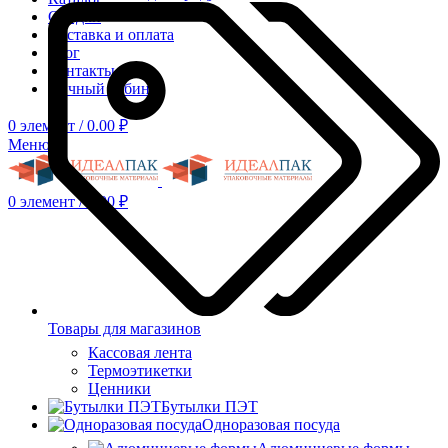
Скидки
Доставка и оплата
Блог
Контакты
Личный кабинет
0
элемент
/
0.00
₽
Меню
0
элемент
/
0.00
₽
Товары для магазинов
Кассовая лента
Термоэтикетки
Ценники
Бутылки ПЭТ
Одноразовая посуда