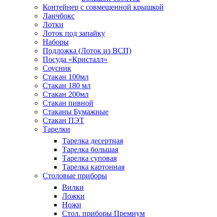
Контейнер с совмещенной крышкой
Ланчбокс
Лотки
Лоток под запайку
Наборы
Подложка (Лоток из ВСП)
Посуда «Кристалл»
Соусник
Стакан 100мл
Стакан 180 мл
Стакан 200мл
Стакан пивной
Стаканы Бумажные
Стакан ПЭТ
Тарелки
Тарелка десертная
Тарелка большая
Тарелка суповая
Тарелка картонная
Столовые приборы
Вилки
Ложки
Ножи
Стол. приборы Премиум