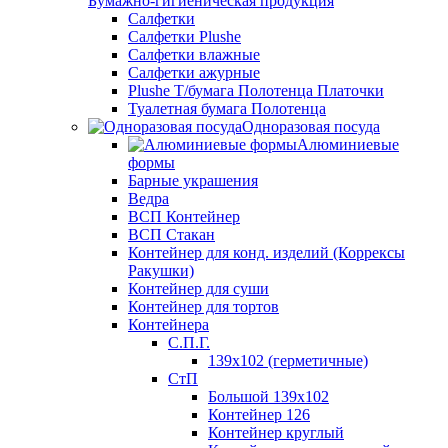
Бумажно-гигиеническая продукция
Салфетки
Салфетки Plushe
Салфетки влажные
Салфетки ажурные
Plushe Т/бумага Полотенца Платочки
Туалетная бумага Полотенца
Одноразовая посуда
Алюминиевые
формы
Барные украшения
Ведра
ВСП Контейнер
ВСП Стакан
Контейнер для конд. изделий (Коррексы
Ракушки)
Контейнер для суши
Контейнер для тортов
Контейнера
С.П.Г.
139х102 (герметичные)
СтП
Большой 139х102
Контейнер 126
Контейнер круглый